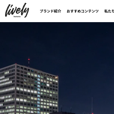
ブランド紹介
おすすめコンテンツ
私た