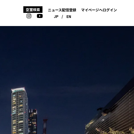
空室検索
ニュース配信登録
マイページへログイン
JP
/
EN