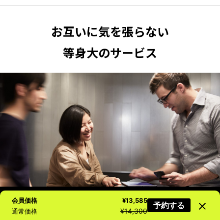
お互いに気を張らない
等身大のサービス
会員価格
¥13,585
予約する
ニュース配信登録
空室検索
電話で問合せ
AIに質問
¥14,300
通常価格