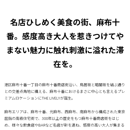
名店ひしめく美食の街、麻布十
番。
感度高き大人を惹きつけてや
まない魅力に
触れ刺激に溢れた滞
在を。
港区麻布十番一丁目の麻布十番商店街沿い、鳥居坂と暗闇坂を結ぶ
通り
との交差点角地に構える、麻布十番におけるまさに中心とも
言えるプレ
ミアムロケーションにTHE LIVELYが誕生。
麻布エリアは、麻布十番、元麻布、西麻布、南麻布から構成された東京
屈指の高級住宅街で、
300年以上の歴史をもつ麻布十番商店街をはじ
め、様々な飲食店やBARなど名店が軒を連ね、
感度の高い大人が集まる