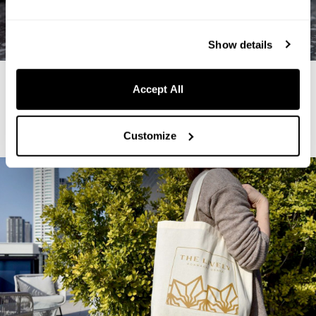
Show details
上質でストーリーのあるアメニティ
Accept All
シャンプーなどのバスアメニティは海外で高い評価を受けているものを
選定、客室置きのコーヒーは地元で焙煎したものを用い、オリジナルパ
Customize
ッケージでご提供しています。