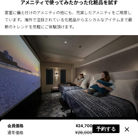
アメニティで使ってみたかった化粧品を試す
客室に備え付けのアメニティの他にも、充実したアメニティをご用意し
ています。海外で注目されている化粧品からエシカルなアイテムまで最
新のトレンドを気軽にご体験頂けます。
会員価格
¥24,700
予約する
ニュース配信登録
空室検索
電話で問合せ
AIに質問
¥26,000
通常価格
プライベートシアター体験