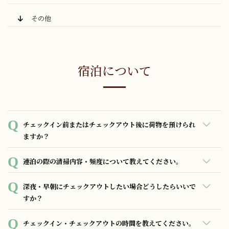
その他
宿泊について
チェックイン前またはチェックアウト後に荷物を預けられ
ますか？
貴重品や壊れやすいものを除き、基本的にはチェックインの
連泊の際の清掃内容・頻度について教えてください。
お日にちの朝7時からチェックアウト日の23時までお預かり可
能です。その他にお預かり希望の日時等あれば柔軟に対応致
10時～14時の間で順番に行っております。 連泊される場合は
深夜・早朝にチェックアウトしたい場合どうしたらいいで
しますのでホテルまでお問合せ下さい。
簡易清掃にて、ゴミ回収、アメニティ類の交換、シーツやカ
すか？
バーなどのリネン類の整えのみ実施しております。リネン類
の交換は4日毎の交換となります。
フロント営業時間外のため、フロントにて呼び鈴を鳴らして
チェックイン・チェックアウトの時間を教えてください。