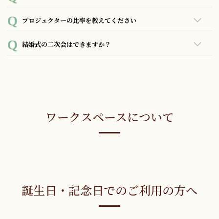
あいにくご用意がございません。
※手作りスコーンとお飲み物、フルーツカクテルはお代わり
プロジェクターの比率を教えてください
自由です。
16:9となっております。
※季節により内容は予告なく変更がある場合がございます。
結婚式の二次会はできますか？
可能でございます。詳しくはお問い合わせください。
ワークスペースについて
誕生日・記念日でのご利用の方へ