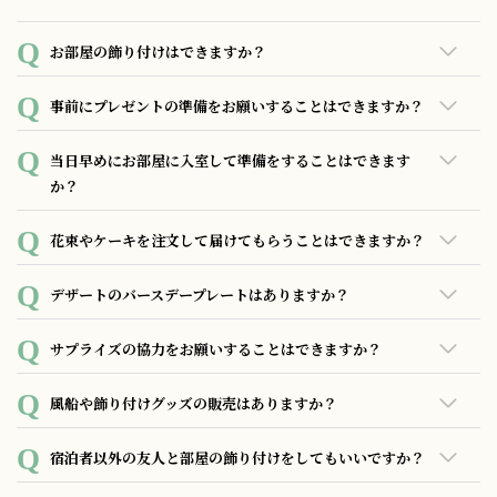
お部屋の飾り付けはできますか？
お部屋を傷付けない範囲で飾り付けしていただくことは問題
事前にプレゼントの準備をお願いすることはできますか？
ございません。また、 別途¥3,500にて風船、LEDライトなど
を使用した装飾をホテルスタッフにて行う事も可能です。お
事前にプレゼントをお預かりしてお部屋に置いておく、ご希
当日早めにお部屋に入室して準備をすることはできます
気軽にご相談ください。
望の時間帯にお届けするなどの対応は可能ですので事前にご
か？
相談ください。
13時より前にご入室いただく場合追加2,000円、13時以降は無
花束やケーキを注文して届けてもらうことはできますか？
料でご案内可能です。但し客室の準備状況次第となりますの
で、ご希望の場合は事前にご相談ください。
有料でございますが、ホールケーキのご注文をお受けできま
デザートのバースデープレートはありますか？
す。（3,000円～） また、花束のご注文は4,000円にて承って
おります。
1,100円（税込）にてデザートプレートをご準備しておりま
サプライズの協力をお願いすることはできますか？
す。メッセージのご希望は前日までにお申し付けください。
できる限りのお手伝いをさせていただきます。事前にご相談
風船や飾り付けグッズの販売はありますか？
ください。
販売はございませんが、別途¥3,500にて風船、LEDライトな
宿泊者以外の友人と部屋の飾り付けをしてもいいですか？
どを使用した装飾をホテルスタッフにて行う事が可能です。