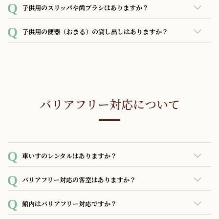
お子様用のパジャマをご用意しております。
子供用のスリッパや歯ブラシはありますか？
サイズ：S、M、L
スリッパ、歯ブラシのご用意がございます。
子供用の便器（おまる）の貸し出しはありますか？
ご用意がございますが数に限りがございますのでご了承下さ
い。
バリアフリー対応について
車いすのレンタルはありますか？
1台のみご用意しております。 フロントにお声がけください。
バリアフリー対応の客室はありますか？
あいにくご用意がございません。
館内はバリアフリー対応ですか？