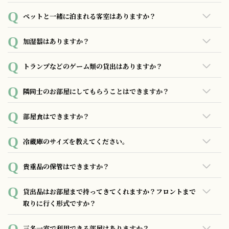
所以外の場所で喫煙が発覚した場合、規約違反における違反
金として2万5千円を申し受けますのでくれぐれもご注意くだ
Panasonic のドライヤー（1200w ）を客室内に用意してま
ペットと一緒に泊まれる客室はありますか？
さい。
す。洗面所にてご利用をお願いします。
あいにく、ペットと泊まれるお部屋はご用意しておりませ
加湿器はありますか？
ん。
無料にてお貸し出ししておりますので、フロントにお声がけ
トランプなどのゲーム類の貸出はありますか？
いただくか、モバイルアクセスからご注文ください。
ゲーム用品（トランプ・UNO・ジェンガなど）の貸出を行っ
隣同士のお部屋にしてもらうことはできますか？
ております。
リクエストとしてお受けすることはできますが、事前の確約
部屋食はできますか？
はできかねます。 お部屋タイプや空室状況によってはご期待
に添いかねる場合がございますのであらかじめご了承くださ
19:30 ～23:00までルームサービスのご用意がございます。
冷蔵庫のサイズを教えてください。
い。
32Lの冷蔵冷凍庫を各お部屋に設置しております。
貴重品の保管はできますか？
現金、その他ご貴重品は客室内の金庫をご利用ください。 フ
貸出品はお部屋まで持ってきてくれますか？フロントまで
ロントにてご貴重品のお預かりはお断りしております。ご了
取りに行く形式ですか？
承ください。
お部屋までお持ち致します。
三名一室で利用できる部屋はありますか？