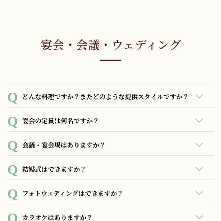
付けております。
イギリス発祥の文化であるハイティースタイルの朝食をご提
案。1階レストランにてお召し上がり頂けます。
宴会・会議・ウェディング
OPEN:7:30～10:00（最終入店9:30）
〈内容〉
どんな料理ですか？またどのような提供スタイルですか？
上段：道産小麦の自家製スコーン・北海道ヨーグルト・シー
フードマリネ
コース料理でのご提供となっております。
宴会の定員は何名ですか？
中段：日替わりサラダ・洋風玉子焼き・余市産ワインポーク
47名様までご利用可能です。
会議・宴会場はありますか？
自家製ハム・ 小樽栗原蒲鉾のパンロール・自家製テリーヌ
ございませんが貸切でのご利用は可能ですので、直接お問い
結婚式はできますか？
下段：季節のスープ・日替わりサンド&ポテト料理・余市産ワ
合わせください。
インポークソーセージ
可能でございます。詳しくはお問い合わせください。
フォトウェディングはできますか？
お飲み物（リタルコーヒー、ルピシア紅茶、ジュース、牛乳
可能でございます。詳しくはお問い合わせください。
など）・フルーツカクテル
カラオケはありますか？