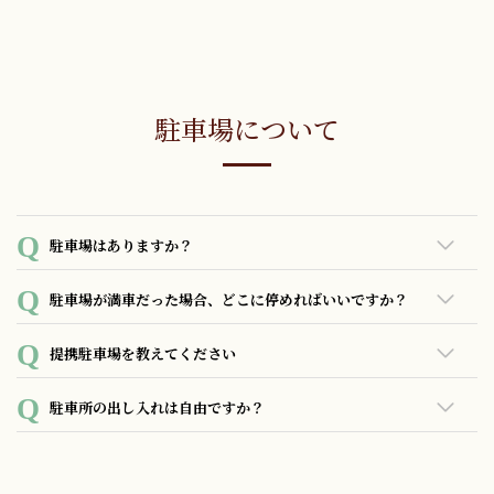
玄関からロビーまでが一部階段となっておりますが、裏口に
スロープがございます。
駐車場について
駐車場はありますか？
当ホテルの駐車場は５台分のスペースをご用意しておりま
駐車場が満車だった場合、どこに停めればいいですか？
す。
事前予約は承っておらず、先着順でのご案内となります。
当ホテルの駐車場が満車の場合、またはスペースに収まらな
提携駐車場を教えてください
ご利用料金は1泊1500円でございます。
い大型のお車の場合は、近隣のコインパーキングにご案内致
します。近隣のコインパーキングの場所や料金を記載したマ
あいにく提携駐車場のご用意はございません。
駐車所の出し入れは自由ですか？
ップをお渡しすることも出来ますので、よろしければ当日フ
ロントへお立ち寄りくださいませ。
ご宿泊者はご宿泊期間中の出し入れは自由です。