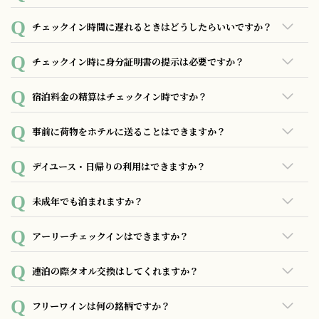
頂き鍵のご返却をお願い致します。また、モバイルチェック
アウトをご利用頂ければ、スマホでお部屋づけの精算、チェ
当ホテルの標準チェックイン時間は15時、チェックアウト時
チェックイン時間に遅れるときはどうしたらいいですか？
ックアウト手続きが完了しますので、退室後に返却BOXに鍵
間は11時となります。
を入れるだけで24時間ご退室頂けます。
事前にご記入頂いたチェックイン時間に遅れる場合には特段
チェックイン時に身分証明書の提示は必要ですか？
のご連絡は必要ございません。ご到着が深夜0時を過ぎる場合
はご連絡ください。
身分証明書の提示は不要です。但し18歳未満の方のみでの宿
宿泊料金の精算はチェックイン時ですか？
泊の場合は別途親権者の同意書のご提示が必要です。 また身
分証明書のご提示が必要なプランがございます。
現地決済をご選択の場合は、ホテルチェックイン時にお支払
事前に荷物をホテルに送ることはできますか？
いとなります。「モバイルチェックイン」をご利用頂くこと
で、事前のお支払い、宿泊帳簿のご記入、ホテルの利用案内
元払いのお荷物のみ受付可能です。事前に届きましたお荷物
デイユース・日帰りの利用はできますか？
等を全て済ませられます。ホテル到着後はスムーズなチェック
はフロントにてお預かり致します。ご宿泊日、予約者名（フ
インが可能ですので是非ご利用ください。
ルネーム）をご明記の上、送付先にホテルの住所を記載下さ
現在行っておりません。
未成年でも泊まれますか？
い。※代引き・着払いは受け取ることができません。
ご宿泊頂けます。但し、18歳未満の方のみでの宿泊の場合は
アーリーチェックインはできますか？
別途親権者の同意書のご提示が必要となりますので、オンラ
インにて同意書のご記入をお願いいたします。
13時より前にご入室頂く場合、1時間あたり追加2000円にて承
連泊の際タオル交換はしてくれますか？
っております。
（12時～13時 2000円、11時～12時 4000円）
一日ごとに清掃、アメニティー補充、タオル交換しておりま
フリーワインは何の銘柄ですか？