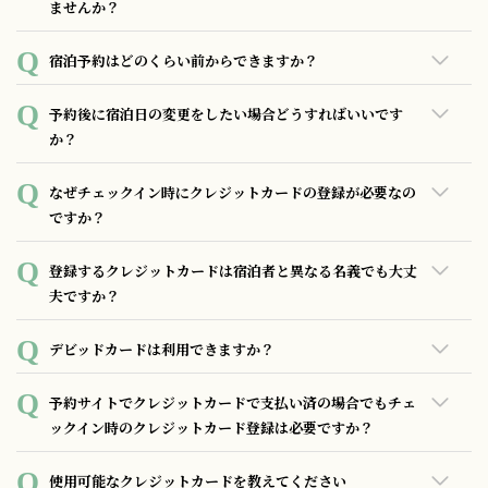
有料サービスのご利用有無に関わらず全てのご宿泊代表者様
トにて事前決済されている場合は、ホテル側での領収書発行
ませんか？
にクレジットカードのご登録をお願いしております。
はできませんので各予約サイトにお問い合わせください。
チェックイン時に学生証のご提示をお願い致します。学生で
宿泊予約はどのくらい前からできますか？
あることの確認ができない場合は通常料金でのご案内となり
ますのでご注意ください。 また未成年の場合は保護者同意書
ご予約は通常半年前からインターネットまたはお電話で承っ
予約後に宿泊日の変更をしたい場合どうすればいいです
が必要です。
ております。上記より先の日程でのご予約をご希望の場合は
か？
ご相談ください。
予約サイト経由でのご予約の場合は各予約サイトまたは代理
なぜチェックイン時にクレジットカードの登録が必要なの
店にて所定の変更手続きをお願い致します。ホテルへの直接
ですか？
のご予約の場合はサイトの管理画面もしくはお電話にて承っ
ております。
・ホテル客室内の備品を破損・汚損・紛失等された場合の補
登録するクレジットカードは宿泊者と異なる名義でも大丈
償として
夫ですか？
・客室内で喫煙された場合における違反金のご請求として
などのご滞在中においてお客様に何らかの補償が発生した場
異なる名義の場合でも、ご利用可能なカードであれば問題ご
デビッドカードは利用できますか？
合にご登録頂いたクレジットカードに請求させて頂く場合が
ざいません。
あるため、全てのお客様にご登録をお願いしております。
あいにくデビットカードはご利用頂けません。 クレジットカ
予約サイトでクレジットカードで支払い済の場合でもチェ
その他にもクレジットカードをご登録頂くことで、滞在中の
ードのご登録をお願い致します。
ックイン時のクレジットカード登録は必要ですか？
支払いを全てお部屋づけにできるなど便利なメリットもござ
います。全ての皆様にご理解を頂いておりますので何卒ご協
セキュリティ上、クレジットカード情報を予約サイトから引
使用可能なクレジットカードを教えてください