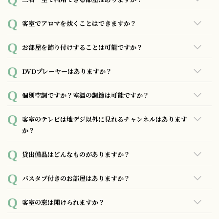
スーペリアキングルーム、スーペリアツインルーム、
客室でアロマを炊くことはできますか？
UNWINDロフトルームがございます。 ただし、エキストラベ
ッドのご用意はございませんので、ご注意ください。
ご遠慮頂いております。
お部屋を飾り付けすることは可能ですか？
お部屋を傷付けない範囲で飾り付けしていただくことは問題
DVDプレーヤーはありますか？
ございません。 別途¥3,500にて風船、LEDライトなどを使用
した装飾をホテルスタッフにて行う事も可能です。お気軽に
DVD・ブルーレイプレーヤー兼用のプレーヤーのご用意がご
個別空調ですか？室温の調節は可能ですか？
ご相談ください。
ざいます。貸出数に限りがございますので、予めご了承くだ
さい。
個別空調となっており、冷暖房の切り替え、室温の調整も可
客室のテレビは地デジ以外に見れるチャンネルはあります
能です。
か？
Apple TV対応で、Netflixやprime videoなどのネット配信を
貸出備品はどんなものがありますか？
テレビリモコンで操作の上で視聴可能です。※ご視聴にはご
自身のアカウントが必要です。
充電器、ヘアアイロン、美容グッズ、ゲーム類など様々なも
バスタブ付きのお部屋はありますか？
のをご用意しております。モバイルアクセスよりご注文下さ
い。
全客室にバスタブがございます。
客室の窓は開けられますか？