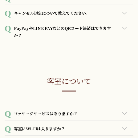
力のほど宜しくお願い致します。
き継ぐことができないため、お手数ですが再度ご登録をお願
いしております。
現地払いの場合、ご利用いただけるクレジットカードは以下
キャンセル規定について教えてください。
の通りです。 ・ＪＣＢ・ＶＩＳＡ・マスター・ＡＭＥＸ・ダ
イナース
当ホテル規定の標準キャンセルポリシーは以下の通りです。
PayPayやLINE PAYなどのQRコード決済はできます
但し、キャンセル不可プランなど、プランごとに規定されて
か？
いるキャンセルポリシーが優先されますので、予約確認メー
ルや予約サイトの管理画面等記載の情報をご確認ください。
PayPay、LINE Pay、楽天Payのご利用が可能です。
通常は以下のキャンセルポリシーが適応されます。
チェックインの2日前まで：無料
客室について
前日：宿泊料金の100%
当日：宿泊料金の100%
ノーショー（連絡なく来館のない場合）：宿泊料金の100%
マッサージサービスはありますか？
ご紹介できるマッサージサービスがございますので客室内の
客室にWi-Fiは入りますか？
館内案内をご確認ください。