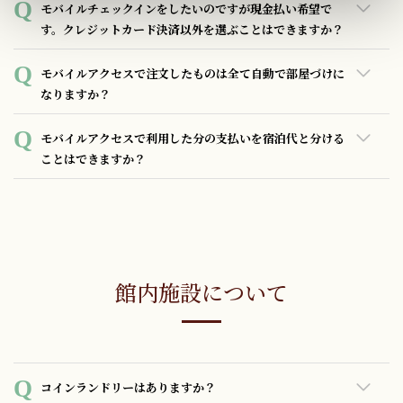
スマホでの利用を想定して開発されており、ガラケーでの操
モバイルチェックインをしたいのですが現金払い希望で
下記の機能がスマートフォンでご利用頂けます。
作性が検証されていませんので、大変恐縮ですがガラケーで
す。クレジットカード決済以外を選ぶことはできますか？
・タオル・アメニティ等のリクエスト
は全ての機能を利用できない可能性がございます。
・滞在を楽しくする各種アイテムのレンタル
モバイルチェックインはクレジットカードのみ対応しており
モバイルアクセスで注文したものは全て自動で部屋づけに
・ルームサービス
ます。現金もしくはクレジットカード以外のお支払いをご希
なりますか？
・フロントデスクとチャット
望の場合はフロントデスクでのチェックイン手続きをお願い
・館内情報の閲覧
致します。
モバイルアクセス経由でご注文頂いたものは全て自動でお部
モバイルアクセスで利用した分の支払いを宿泊代と分ける
・チェックアウト精算
屋づけとなり、チェックアウト時にご精算となります。
ことはできますか？
※本サービスの一部はチェックイン時にクレジットカードを
宿泊料金はチェックイン時にお支払いとなり、モバイルアク
ご提示頂いたお客様のみご利用頂けます
セスで利用した館内決済は全てチェックアウト時のご精算と
なりますので、別々のお支払いとなります。
館内施設について
コインランドリーはありますか？