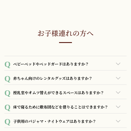
詳しくはお問い合わせください。
ご宿泊者でない方の客室フロアへの立ち入りはお断りしてお
ります。予めご了承下さい。
お子様連れの方へ
ベビーベッドやベッドガードはありますか？
簡易的なベビーコットのご用意がございますが数に限りがご
赤ちゃん向けのレンタルグッズはありますか？
ざいますのでご了承下さい。
あいにくご用意致しておりません。
授乳室やオムツ替えができるスペースはありますか？
授乳室のご用意がございます。 オムツ替え用の台もございま
床で寝るために敷布団などを借りることはできますか？
すのでご利用下さい。
あいにく敷布団の貸出は行っておりません。
子供用のパジャマ・ナイトウェアはありますか？