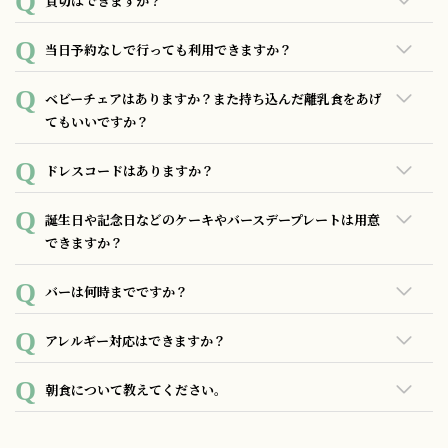
貸切はできますか？
可能でございます。詳しくはお問い合わせください。
当日予約なしで行っても利用できますか？
ご予約なしでもご利用いただだけますが、ご予約のお客様で
ベビーチェアはありますか？また持ち込んだ離乳食をあげ
満席の場合もございますので、ご来店前にお電話にてご確認
てもいいですか？
いただくことをお勧めいたします。
ベビーチェアのご準備がございます。離乳食のお持込はもち
ドレスコードはありますか？
ろん可能ですし、こちらで温めることもできますので、お気
軽にスタッフまでお声がけください。
ございません。ホテルのレストランでありながらもカジュア
誕生日や記念日などのケーキやバースデープレートは用意
ルにお過ごしいただける空間となっております。
できますか？
1,100円（税込）にてデザートプレートをご準備しておりま
バーは何時までですか？
す。メッセージのご希望は前日までにお申し付けください。
デザートプレート付きのAnniversaryコースもご準備しており
一般営業は19:30～23:30（ラストオーダー23:00）となってお
アレルギー対応はできますか？
ます。また、3,000円～でホールケーキのご用意も可能です。
ります。
ご利用の3日前までにお申し付けください。
レストランでのお食事の際、食物アレルギーをお持ちの方や
朝食について教えてください。
食材に関してご不明な点がございましたら、お気軽にお問い
合わせくださいませ。 ※その他のご要望やご質問も随時受け
★ハイティースタイル朝食★