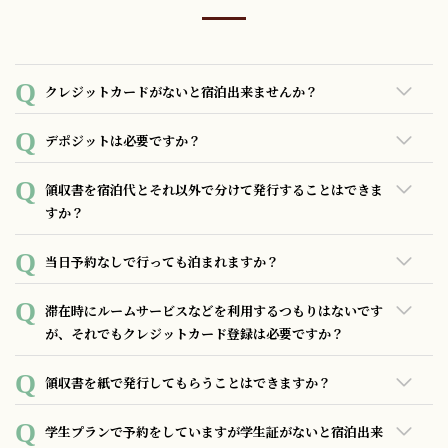
・ご連絡先
※着払いにて忘れ物の発送が可能です。
メール：otaru@hotel-unwind.com
電 話：050-3628-1983
クレジットカードがないと宿泊出来ませんか？
保管期間は約30日間です。その後は宿泊約款（第21条）に基
づき処分させていただきます。
クレジットカードをお持ちでない場合でもご宿泊は可能で
デポジットは必要ですか？
※飲食物は即日破棄いたしますので、予めご了承くださいま
す。
せ。
原則、保証金（デポジット）は不要ですが、ご滞在中の保証
領収書を宿泊代とそれ以外で分けて発行することはできま
※海外発送は現在対応しておりません。
としてご宿泊代表者様のクレジットカード登録をお願いして
すか？
おります。
お支払いいただいている金額の範囲内であれば、枚数を分け
当日予約なしで行っても泊まれますか？
ての発行も可能です。
当日に空室がある場合ご案内が可能ですが、原則として事前
滞在時にルームサービスなどを利用するつもりはないです
にご予約の上でお越し頂く様お願い致します。
が、それでもクレジットカード登録は必要ですか？
ご滞在中の客室の備品の破損、紛失等がチェックアウト後に
領収書を紙で発行してもらうことはできますか？
判明した場合においてもご登録頂いたクレジットカードにご
請求することが可能なため、ご滞在中の保証として滞在中の
現地払いの場合、フロントにてお渡し可能です。各予約サイ
学生プランで予約をしていますが学生証がないと宿泊出来