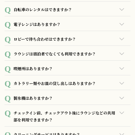
3階にございます。 洗濯機：1回200円 乾燥器：10分/100円
自転車のレンタルはできますか？
あいにく、自転車のレンタルサービスは行っておりません。
電子レンジはありますか？
あいにく共用部にご用意が無い為、フロントスタッフにお申
ロビーで待ち合わせはできますか？
し付けくださいませ。
ロビーで待ち合わせいただけます。長時間ご利用の場合はお
ラウンジは宿泊者でなくても利用できますか？
声をお掛けする場合がありますのでご了承下さい。
ご宿泊されない方もご利用いただけます。
喫煙所はありますか？
喫煙所は1階ホテル裏口にございます。※屋外になります。
カトラリー類やお皿の貸し出しはありますか？
モバイルアクセスよりご注文、またはフロントにてお申し付
製氷機はありますか？
けくださいませ。
あいにく共用部にご用意が無い為、フロントスタッフにお申
チェックイン前、チェックアウト後にラウンジなどの共用
し付けくださいませ。
部を利用できますか？
ご利用いただけます。
クリーニングサービスはありますか？