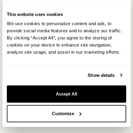
モーニングコールのサービスはございませんが、お部屋に備
スキンケア用品はありますか？
え付けの内線電話専用スマートフォンにアラーム機能がござ
This website uses cookies
いますのでそちらをご活用ください。
お部屋にはございませんがフロントにてスキンケア用品を販
お部屋の階数や位置の指定は可能ですか？
売しております。（メイク落とし、化粧水、乳液の3点セット
We use cookies to personalize content and ads, to
で¥100） フロントにお声がけいただくか、モバイルアクセス
リクエストとしてお受けすることはできますが、事前の確約
provide social media features and to analyze our traffic.
お部屋のテレビは何インチですか？
からご注文ください。
はできかねます。 お部屋タイプや空室状況によってはご期待
By clicking “Accept All”, you agree to the storing of
に添いかねる場合がございますのであらかじめご了承くださ
ダブルルームは19インチ、その他ルームタイプは43インチで
cookies on your device to enhance site navigation,
い。
す。※ロフトルームはテレビではなくプロジェクターとなり
analyze site usage, and assist in our marketing efforts.
ます。
モバイル機能について
Show details
Accept All
モバイルアクセスとは何ですか？
Customize
お部屋のリクエストからルームサービスまでお持ちのスマホ
ガラケーでも使えますか？
で全てが叶う便利な機能です。