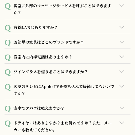
全室で無料のWi-Fiがご利用いただけます。 SSID、パスワー
客室に外部のマッサージサービスを呼ぶことはできます
ドはホテル内にて掲示、もしくは客室内の館内情報にてご確
か？
認頂けます。
ご紹介できるマッサージサービスがございますので客室内の
有線LANはありますか？
館内案内をご確認ください。
あいにく有線LANはございません。
お部屋の家具はどこのブランドですか？
全ての家具は特注にて制作しております。
客室内に内線電話はありますか？
内線電話専用のスマートフォンがございます。
ワイングラスを借りることはできますか？
全客室内にご宿泊人数分のワイングラスをご用意しておりま
客室のテレビにApple TVを持ち込んで接続してもいいで
すが、追加のお貸出も可能でございます。フロント、もしく
すか？
はバースタッフへお声がけください。
全客室にApple TVを備え付けております。
客室でタバコは吸えますか？
全客室禁煙となっております。1階屋外に指定の喫煙所がござ
ドライヤーはありますか？また何Wですか？また、メー
いますので、そちらでお願い致します。尚、客室及び指定箇
カーも教えてください。