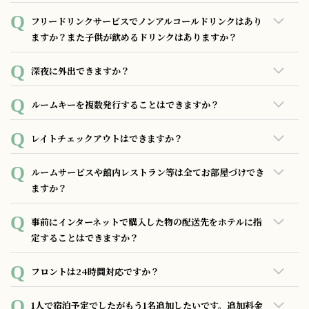
す。
赤・白3種類ずつのワインをご用意しております。銘柄につい
フリードリンクサービスでノンアルコールドリンクはあり
ては時期によって異なる為ホテルへお問い合わせください。
ますか？また子供が飲めるドリンクはありますか？
オレンジジュース、アップルジュースのご用意がございます。
深夜に外出できますか？
お部屋の鍵をお持ち頂ければ何時でも外出して頂いて問題ご
ルームキーを複数発行することはできますか？
ざいません。
お部屋のルームキーは、1部屋あたり2枚お渡ししておりま
レイトチェックアウトはできますか？
す。
1時間単位でレイトチェックアウトが可能です。ご料金は1000
ルームサービスや館内レストラン等は全てお部屋づけでき
円/時間になります。最大13時までご滞在いただけます。
ますか？
チェックイン時にクレジットカードのご登録を頂くことで、
事前にインターネットで購入した物の配送先をホテルに指
ルームサービスや有料アメニティ等のご注文はもちろん、館
定することはできますか？
内施設のレストラン、バー、物販商品等全てのお会計のお部
屋づけが可能です。
元払いのお荷物のみ受付可能です。事前に届きましたお荷物
フロントは24時間対応ですか？
はフロントにてお預かり致します。ご宿泊日、予約者名（フ
ルネーム）をご明記の上、送付先にホテルの住所を記載下さ
24時間スタッフは常駐しておりますが、0時～翌6時はフロン
1人で宿泊予定でしたがもう1名追加したいです。追加料金