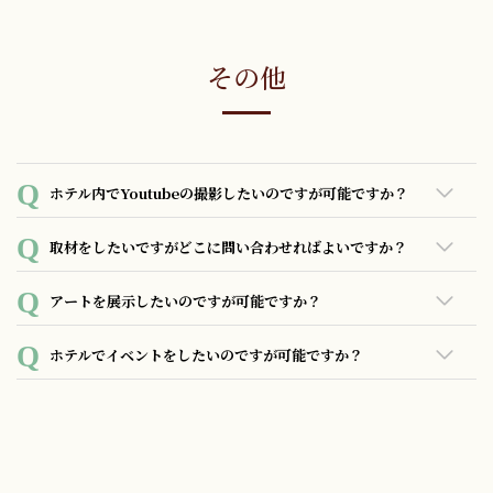
その他
ホテル内でYoutubeの撮影したいのですが可能ですか？
客室内での撮影については事前の承認は不要です。共用部で
取材をしたいですがどこに問い合わせればよいですか？
の撮影希望の場合は事前にご相談ください。またYoutubeな
どでホテルをご紹介頂く場合についても事前にご相談くださ
フロントにお問合せいただくか、代表のメールアドレスまで
アートを展示したいのですが可能ですか？
い。
案件内容をお送りください。
可能です。具体的な内容をご相談ください。
ホテルでイベントをしたいのですが可能ですか？
可能です。具体的な内容をご相談ください。