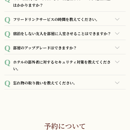
い。
ト営業時間外のため、御用の方はフロントデスクの呼び鈴に
はかかりますか？
てお呼びください。
はい、可能でございます。ただし、追加料金はご予約のお部
フリードリンクサービスの時間を教えてください。
屋タイプやご宿泊プランによって異なります。詳細はホテル
までお問い合わせください。
ご宿泊のお客様には、1階ロビーBar Ignisにて17時から18時30
宿泊をしない友人を部屋に入室させることはできますか？
分までフリーワインをご提供しています。
ご宿泊者でない方の客室フロアへの立ち入りはお断りしてお
部屋のアップグレードはできますか？
ります。
お部屋の空き状況にもよりますが、有料にてアップグレード
ホテルの部外者に対するセキュリティ対策を教えてくださ
は可能です。ただし、アップグレード料金はフロントにてお
い。
問い合わせください。
以下を中心にセキュリティ対策を行っております。
忘れ物の取り扱いを教えてください。
・深夜のエントランス施錠
・敷地内、エントランス、館内に配置されたセキュリティカ
電話、またはメールにて以下の情報をお知らせください。 お
メラ
知らせいただいた後、早急にお探し致します。
・お名前
・宿泊期間（覚えていれば部屋番号）
・お忘れ物の情報（できるだけ詳しく）
予約について