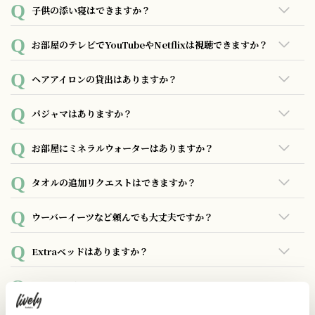
開閉可能です。
子供の添い寝はできますか？
各部屋の定員数以内でしたら、6歳未満のお子様は無料にて添
お部屋のテレビでYouTubeやNetflixは視聴できますか？
い寝いただけます。
※スタンダード ダブルルームの定員は、6歳未満 のお子さま
ご自身のアカウントをお持ちであればご視聴可能でございま
ヘアアイロンの貸出はありますか？
も含め2名となります。
す。
※通常アメニティやタオル類は大人2名様分でご用意しており
お貸出用のヘアアイロンがございます。お貸出し状況によ
パジャマはありますか？
ます。必要でしたら無料で追加いたしますので、お気軽にお
り、ご要望にお応えできない場合もございます事を予めご了
声かけください。
承下さい。
パジャマのご用意がございます。 リクエストでの貸し出し
お部屋にミネラルウォーターはありますか？
（無料）となりますので、ご希望でございましたらフロント
にお声がけいただくか、モバイルアクセスにアクセス頂き、
ご宿泊人数分のペットボトルのミネラルウォーターを客室に
タオルの追加リクエストはできますか？
リクエスト頂けます。
ご用意しています。ご連泊頂いた場合は連泊時の清掃の際に
再度人数分を補充させて頂きます。
無料にて承っています。フロントにお声がけいただくか、モ
ウーバーイーツなど頼んでも大丈夫ですか？
バイルアクセスにアクセス頂き、リクエスト頂けます。
ご注文可能です。ただし、お受け取りはお客様ご自身でお願
Extraベッドはありますか？
いいたします。
あいにく、エキストラベッドはご用意しておりません。
モーニングコールはできますか？