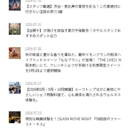
2026.07.31
【スタッフ厳選】渋谷・恵比寿の夏夜を彩る！この夏絶対に
行きたい注目お祭り3選
2026.07.31
【谷根千】夕焼けを目指す夏の午後散歩｜ホテルスタッフお
すすめスポット巡り
2026.07.28
秋の味覚と豊かな香りを重ねた、最中×モンブランの和洋ハ
イブリッドスイーツ「もなブラン」が登場！「THE LIVELY 大
阪本町」にて、フレンチシェフが手掛ける秋季限定スイーツ
を9月1日より提供開始
2026.07.27
【2026年8月・9月・10月開催】ルーフトップヨガと身体にや
さしいシェフ特製料理で、心も身体も満たされるウェルネス
体験を。
2026.07.23
特別な映画体験を！/SLASH MOVIE NIGHT 『50回目のファー
スト・キス』