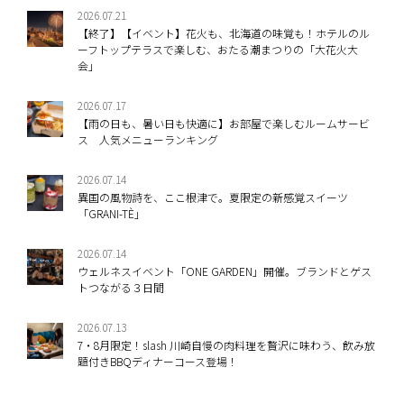
2026.07.21
【終了】【イベント】花火も、北海道の味覚も！ホテルのル
ーフトップテラスで楽しむ、おたる潮まつりの「大花火大
会」
2026.07.17
【雨の日も、暑い日も快適に】お部屋で楽しむルームサービ
ス 人気メニューランキング
2026.07.14
異国の風物詩を、ここ根津で。夏限定の新感覚スイーツ
「GRANI-TÈ」
2026.07.14
ウェルネスイベント「ONE GARDEN」開催。ブランドとゲス
トつながる３日間
2026.07.13
7・8月限定！slash 川崎自慢の肉料理を贅沢に味わう、飲み放
題付きBBQディナーコース登場！