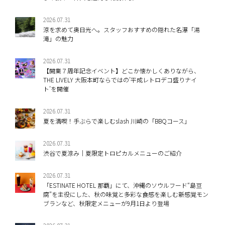
2026.07.31
涼を求めて奥日光へ。スタッフおすすめの隠れた名瀑「湯
滝」の魅力
2026.07.31
【開業７周年記念イベント】どこか懐かしくありながら、
THE LIVELY 大阪本町ならではの’平成レトロデコ盛りナイ
ト’を開催
2026.07.31
夏を満喫！手ぶらで楽しむslash 川崎の「BBQコース」
2026.07.31
渋谷で夏涼み｜夏限定トロピカルメニューのご紹介
2026.07.31
「ESTINATE HOTEL 那覇」にて、沖縄のソウルフード“島豆
腐”を主役にした、秋の味覚と多彩な食感を楽しむ新感覚モン
ブランなど、秋限定メニューが9月1日より登場