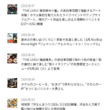
2026.08.07
「THE LIVELY 東京麻布十番」の非日常空間で堪能するアート
体験！ホテル廃材を取り入れたライブペイントやアップサイ
クルアート、現代アート作品を楽しめる入場無料イベントを
8/27～9/8に開催
2026.08.06
夏休みの思い出づくりに！家族や友達と楽しむ｜8月 Rooftop
Movie Night『ジュマンジ／ウェルカム・トゥ・ジャングル』
2026.08.06
「THE LIVELY 福岡博多」の非日常空間で味わう秋の味覚！和
の食材と器で楽しむ“和×イタリアン”の秋季限定コースメニ
ューが9月1日（火）より登場
2026.08.04
ホテルのコーヒーを、“おまけ”で終わらせない。“その人の一
杯”をつくるバリスタ・大貫さん
2026.08.03
地域祭「渋なんまつり 2026」9/13(日)開催、渋谷を人力車で
駆け抜けお神輿を迎える特別体験