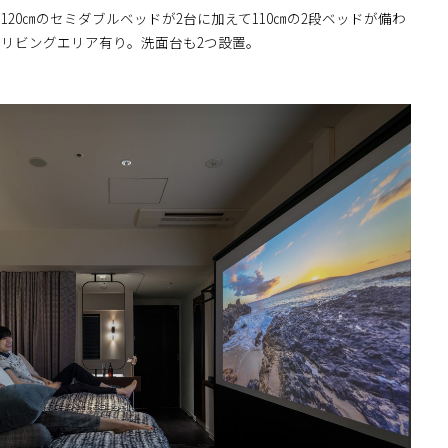
20㎝のセミダブルベッドが2台に加えて110㎝の2段ベッドが備わ
リビングエリア有り。洗面台も2つ設置。