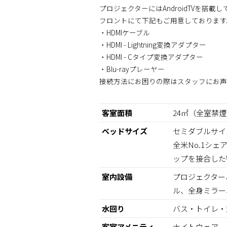
プロジェクターにはAndroidTVを
フロントにて下記もご用意しております
・HDMIケーブル
・HDMI - Lightning変換アダプター
・HDMI - Cタイプ変換アダプター
・Blu-rayプレーヤー
接続方法にお困りの際はスタッフにお声
客室面積
24㎡（全室禁
ベッドサイズ
セミダブルサイズ
全米No.1シ
ップを接合した
室内設備
プロジェクター
ル、全身ミラー
水回り
バス・トイレ・
客室アメニティ
ナイトウェア、