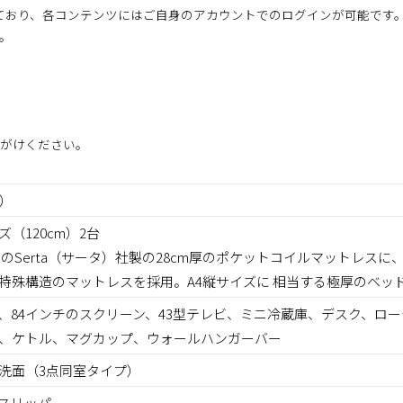
搭載しており、各コンテンツにはご自身のアカウントでのログインが可能です
。
がけください。
煙）
（120cm）2台
ェアのSerta（サータ）社製の28cm厚のポケットコイルマットレス
特殊構造のマットレスを採用。A4縦サイズに 相当する極厚のベッ
、84インチのスクリーン、43型テレビ、ミニ冷蔵庫、デスク、ロ
、ケトル、マグカップ、ウォールハンガーバー
洗面（3点同室タイプ）
スリッパ