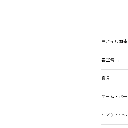
モバイル関連
HDMI-Cタイプ
HDMI-HDMI
Blu-ray / DVD 
延長コード
モニター（1日
ノートパソコ
HDMI-サンダ
3 in 1 充電
客室備品
ター（USB）
ヒーター
ソーイングセ
荷物用測り
ズボンプレッ
サーキュレー
追加ハンガー
加湿器
アイロン（衣
ケトル
物干しラック
アイロンボー
鏡
爪切り
寝具
バスタオル
フェイスタオ
バスマット
ブランケット
ゲーム・パー
【その他】ジ
【カードゲー
クラッシュア
【カードゲー
なんじゃもん
【カードゲー
【カードゲー
【カードゲ
【ボードゲー
【パズルゲー
【パズルゲー
ヘアケア/ 