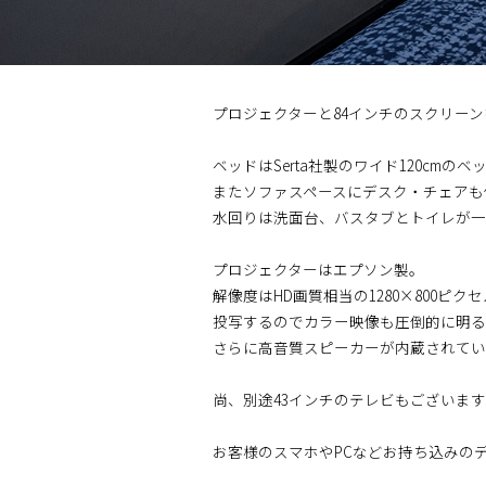
プロジェクターと84インチのスクリー
ベッドはSerta社製のワイド120cmの
またソファスペースにデスク・チェアも
水回りは洗面台、バスタブとトイレが一
プロジェクターはエプソン製。
解像度はHD画質相当の1280×800ピク
投写するのでカラー映像も圧倒的に明る
さらに高音質スピーカーが内蔵されてい
尚、別途43インチのテレビもございま
お客様のスマホやPCなどお持ち込みの