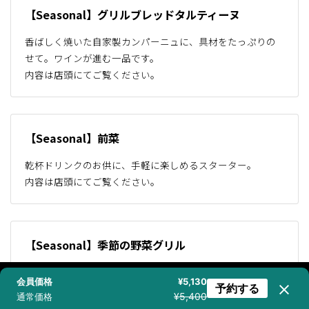
【Seasonal】グリルブレッドタルティーヌ
香ばしく焼いた自家製カンパーニュに、具材をたっぷりの
せて。ワインが進む一品です。
内容は店頭にてご覧ください。
【Seasonal】前菜
乾杯ドリンクのお供に、手軽に楽しめるスターター。
内容は店頭にてご覧ください。
【Seasonal】季節の野菜グリル
こだわりの旬野菜を、シンプルにグリルして素材の甘みを
会員価格
¥5,130
凝縮。
予約する
ニュース配信登録
空室検索
電話で問合せ
AIに質問
¥5,400
通常価格
内容は店頭にてご覧ください。