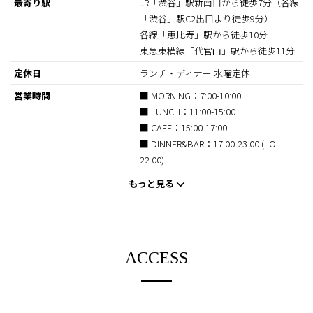
最寄り駅
JR「渋谷」駅新南口から徒歩7分（各線
「渋谷」駅C2出口より徒歩9分）
各線「恵比寿」駅から徒歩10分
東急東横線「代官山」駅から徒歩11分
定休日
ランチ・ディナー 水曜定休
営業時間
■ MORNING：7:00-10:00
■ LUNCH：11:00-15:00
■ CAFE：15:00-17:00
■ DINNER&BAR：17:00-23:00 (LO
22:00)
お支払い方法
■カード可
（VISA、Master、JCB、AMEX、
Diners、 JCB）
■電子マネー可
ACCESS
（Suica、PASMO、QUICPay、ID）
■ユニオンPay
サービス料
サービス料：なし
テーブルチャージ：300円／人(ディナ