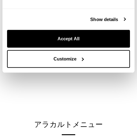
座席
50席
席の種類
テーブル席 / カウンター席
Show details
個室
無し
店内着席・最大40名
Accept All
立食・最大60名
駐車場
当ホテルには専用駐車場がありませ
Customize
ん。
Google Maps
近隣の有料駐車場をご利用ください。
近隣の有料駐車場マップ
その他
ドレスコード・服装：なし
ペットの同伴：なし
※ ​メニュー、料金は季節により異なる
場合がございます。
※ 食物アレルギーをお持ちの方や食材
アラカルトメニュー
に関してご不明な点がございましたら
お気軽にお問い合わせくださいませ。