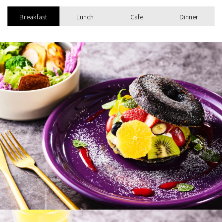
Breakfast
Lunch
Cafe
Dinner