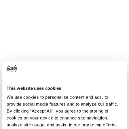
ータイムのみ)
※コースはチャージ料込みの値段です
※宿泊ゲストはテーブルチャージ無し
キャンセル料
当日キャンセルでコース料金の100％・
前日キャンセルで50％のキャンセル料
を頂戴いたします。団体は別途要確
認。
※プラン内にキャンセルポリシーが記
載されている場合は、プラン内のキャ
ンセルポリシーが優先されます。
喫煙
全席禁煙
This website uses cookies
お子様
同伴可
We use cookies to personalize content and ads, to
年齢制限： なし
provide social media features and to analyze our traffic.
子供メニュー： あり
By clicking “Accept All”, you agree to the storing of
子供席制限： なし
cookies on your device to enhance site navigation,
子供椅子： あり
analyze site usage, and assist in our marketing efforts.
時間帯制限： 全時間帯可