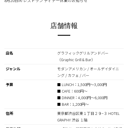
8月20日㈭ レストラン ディナー休業のお知らせ
店舗情報
店名
グラフィックグリルアンドバー
（Graphic Grill & Bar）
ジャンル
モダンアメリカン / オールデイダイニ
ング / カフェ / バー
予算
■ LUNCH：1,500円〜3,000円
■ CAFE：600円〜
■ DINNER：4,000円〜6,000円
■ BAR：1,200円〜
住所
東京都渋谷区東１丁目２９−３ HOTEL
GRAPHY 渋谷 １階