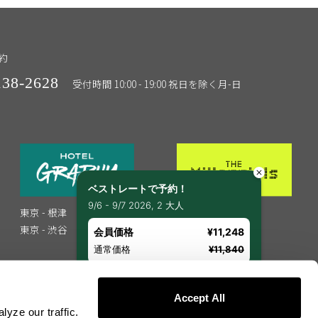
約
138-2628
受付時間 10:00 - 19:00 祝日を除く月-日
ベストレートで予約！
9/6 - 9/7 2026, 2 大人
東京 - 根津
東京 - 渋谷
東京 - 渋谷
京都 - 河原町
会員価格
¥11,248
福岡 - 博多
通常価格
¥11,840
Accept All
yze our traffic.
く表記