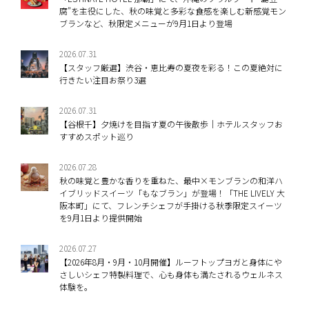
腐”を主役にした、秋の味覚と多彩な食感を楽しむ新感覚モン
ブランなど、秋限定メニューが9月1日より登場
2026.07.31
【スタッフ厳選】渋谷・恵比寿の夏夜を彩る！この夏絶対に
行きたい注目お祭り3選
2026.07.31
【谷根千】夕焼けを目指す夏の午後散歩｜ホテルスタッフお
すすめスポット巡り
2026.07.28
秋の味覚と豊かな香りを重ねた、最中×モンブランの和洋ハ
イブリッドスイーツ「もなブラン」が登場！「THE LIVELY 大
阪本町」にて、フレンチシェフが手掛ける秋季限定スイーツ
を9月1日より提供開始
2026.07.27
【2026年8月・9月・10月開催】ルーフトップヨガと身体にや
さしいシェフ特製料理で、心も身体も満たされるウェルネス
体験を。