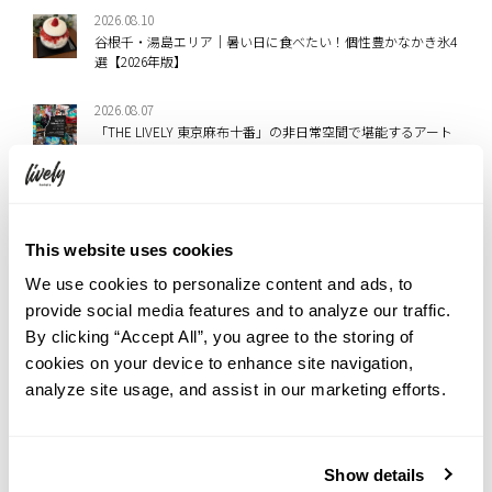
2026.08.10
谷根千・湯島エリア｜暑い日に食べたい！個性豊かなかき氷4
選【2026年版】
2026.08.07
「THE LIVELY 東京麻布十番」の非日常空間で堪能するアート
体験！ホテル廃材を取り入れたライブペイントやアップサイ
クルアート、現代アート作品を楽しめる入場無料イベントを
8/27～9/8に開催
2026.08.06
This website uses cookies
夏休みの思い出づくりに！家族や友達と楽しむ｜8月 Rooftop
Movie Night『ジュマンジ／ウェルカム・トゥ・ジャングル』
We use cookies to personalize content and ads, to
provide social media features and to analyze our traffic.
2026.08.06
By clicking “Accept All”, you agree to the storing of
「THE LIVELY 福岡博多」の非日常空間で味わう秋の味覚！和
cookies on your device to enhance site navigation,
の食材と器で楽しむ“和×イタリアン”の秋季限定コースメニ
analyze site usage, and assist in our marketing efforts.
ューが9月1日（火）より登場
2026.08.04
ホテルのコーヒーを、“おまけ”で終わらせない。“その人の一
Show details
杯”をつくるバリスタ・大貫さん