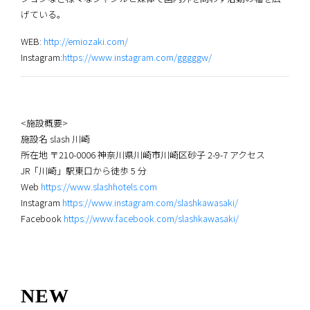
げている。
WEB:
http://emiozaki.com/
Instagram:
https://www.instagram.com/gggggw/
<施設概要>
施設名 slash 川崎
所在地 〒210-0006 神奈川県川崎市川崎区砂子 2-9-7 アクセス
JR「川崎」駅東口から徒歩 5 分
Web
https://www.slashhotels.com
Instagram
https://www.instagram.com/slashkawasaki/
Facebook
https://www.facebook.com/slashkawasaki/
NEW