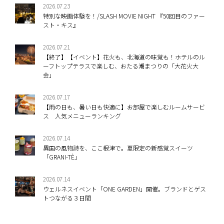
2026.07.23
特別な映画体験を！/SLASH MOVIE NIGHT 『50回目のファー
スト・キス』
2026.07.21
【終了】【イベント】花火も、北海道の味覚も！ホテルのル
ーフトップテラスで楽しむ、おたる潮まつりの「大花火大
会」
2026.07.17
【雨の日も、暑い日も快適に】お部屋で楽しむルームサービ
ス 人気メニューランキング
2026.07.14
異国の風物詩を、ここ根津で。夏限定の新感覚スイーツ
「GRANI-TÈ」
2026.07.14
ウェルネスイベント「ONE GARDEN」開催。ブランドとゲス
トつながる３日間