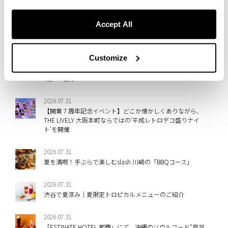
2026.08.03
Accept All
地域祭「渋なんまつり 2026」9/13(日)開催、渋谷を人力車で
駆け抜けお神輿を迎える特別体験
Customize
2026.07.31
涼を求めて奥日光へ。スタッフおすすめの隠れた名瀑「湯
滝」の魅力
2026.07.31
【開業７周年記念イベント】どこか懐かしくありながら、
THE LIVELY 大阪本町ならではの’平成レトロデコ盛りナイ
ト’を開催
2026.07.31
夏を満喫！手ぶらで楽しむslash 川崎の「BBQコース」
2026.07.31
渋谷で夏涼み｜夏限定トロピカルメニューのご紹介
2026.07.31
「ESTINATE HOTEL 那覇」にて、沖縄のソウルフード“島豆