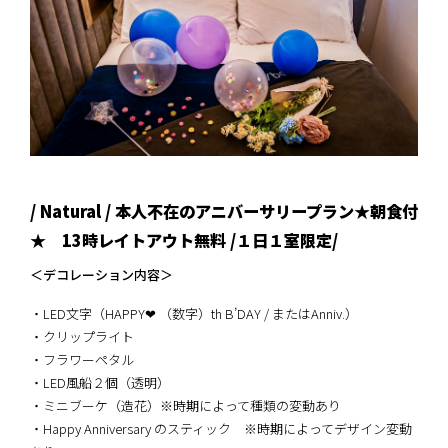
/ Natural / 本人不在のアニバーサリープラン★朝食付
★ 13時レイトアウト無料 /１日１室限定/
＜デコレーション内容＞
・LED文字（HAPPY❤ （数字）th B’DAY / またはAnniv.）
・クリップライト
・フラワーペタル
・LED風船２個（透明）
・ミニブーケ（造花）※時期によって種類の変動あり
・Happy Anniversary のスティック ※時期によってデザイン変動