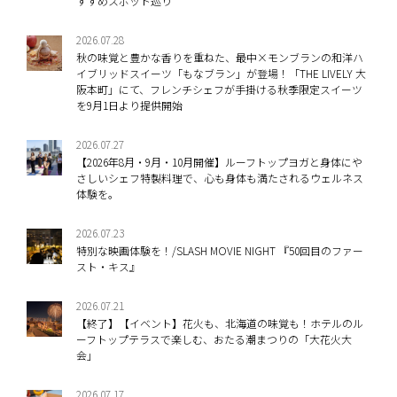
すすめスポット巡り
2026.07.28
秋の味覚と豊かな香りを重ねた、最中×モンブランの和洋ハ
イブリッドスイーツ「もなブラン」が登場！「THE LIVELY 大
阪本町」にて、フレンチシェフが手掛ける秋季限定スイーツ
を9月1日より提供開始
2026.07.27
【2026年8月・9月・10月開催】ルーフトップヨガと身体にや
さしいシェフ特製料理で、心も身体も満たされるウェルネス
体験を。
2026.07.23
特別な映画体験を！/SLASH MOVIE NIGHT 『50回目のファー
スト・キス』
2026.07.21
【終了】【イベント】花火も、北海道の味覚も！ホテルのル
ーフトップテラスで楽しむ、おたる潮まつりの「大花火大
会」
2026.07.17