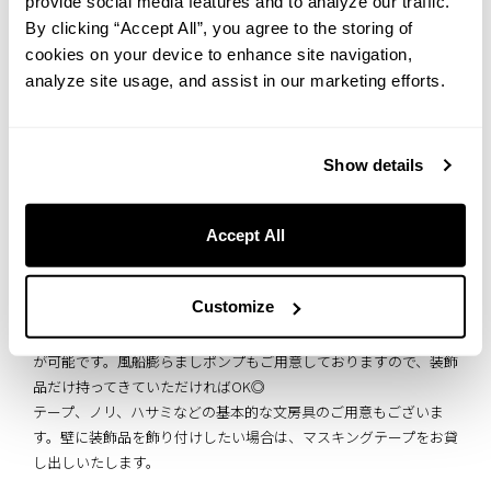
provide social media features and to analyze our traffic.
・ロリポップクッキー1セット（プリントクッキー、ハートプレー
By clicking “Accept All”, you agree to the storing of
トクッキー）
・レイトチェックアウト（通常11時のところ12時）
cookies on your device to enhance site navigation,
・チェキ貸出（フィルム10枚付き）
analyze site usage, and assist in our marketing efforts.
BOOK NOW
Show details
Accept All
セルフデコレーションがしたい！
Customize
当ホテルでは、客室内を自由にデコレーションしていただくこと
が可能です。風船膨らましポンプもご用意しておりますので、装飾
品だけ持ってきていただければOK◎
テープ、ノリ、ハサミなどの基本的な文房具のご用意もございま
す。壁に装飾品を飾り付けしたい場合は、マスキングテープをお貸
し出しいたします。