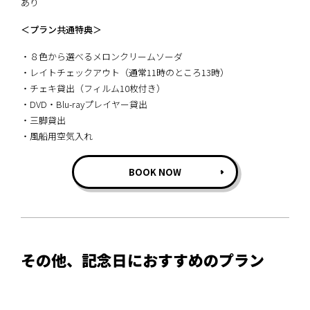
あり
＜プラン共通特典＞
・８色から選べるメロンクリームソーダ
・レイトチェックアウト（通常11時のところ13時）
・チェキ貸出（フィルム10枚付き）
・DVD・Blu-rayプレイヤー貸出
・三脚貸出
・風船用空気入れ
BOOK NOW
その他、記念日におすすめのプラン