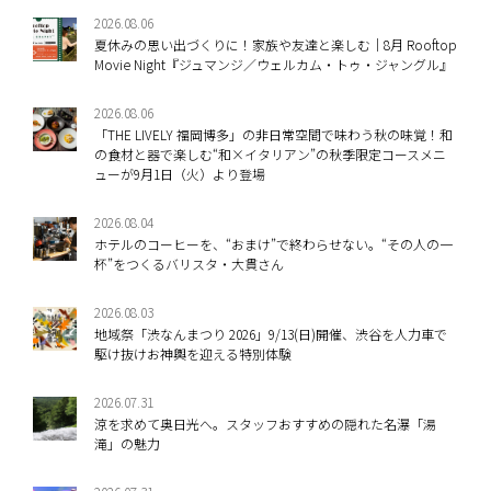
2026.08.06
夏休みの思い出づくりに！家族や友達と楽しむ｜8月 Rooftop
Movie Night『ジュマンジ／ウェルカム・トゥ・ジャングル』
2026.08.06
「THE LIVELY 福岡博多」の非日常空間で味わう秋の味覚！和
の食材と器で楽しむ“和×イタリアン”の秋季限定コースメニ
ューが9月1日（火）より登場
2026.08.04
ホテルのコーヒーを、“おまけ”で終わらせない。“その人の一
杯”をつくるバリスタ・大貫さん
2026.08.03
地域祭「渋なんまつり 2026」9/13(日)開催、渋谷を人力車で
駆け抜けお神輿を迎える特別体験
2026.07.31
涼を求めて奥日光へ。スタッフおすすめの隠れた名瀑「湯
滝」の魅力