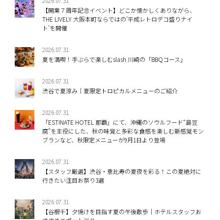
2026.07.31
【開業７周年記念イベント】どこか懐かしくありながら、
THE LIVELY 大阪本町ならではの’平成レトロデコ盛りナイ
ト’を開催
2026.07.31
夏を満喫！手ぶらで楽しむslash 川崎の「BBQコース」
2026.07.31
渋谷で夏涼み｜夏限定トロピカルメニューのご紹介
2026.07.31
「ESTINATE HOTEL 那覇」にて、沖縄のソウルフード“島豆
腐”を主役にした、秋の味覚と多彩な食感を楽しむ新感覚モン
ブランなど、秋限定メニューが9月1日より登場
2026.07.31
【スタッフ厳選】渋谷・恵比寿の夏夜を彩る！この夏絶対に
行きたい注目お祭り3選
2026.07.31
【谷根千】夕焼けを目指す夏の午後散歩｜ホテルスタッフお