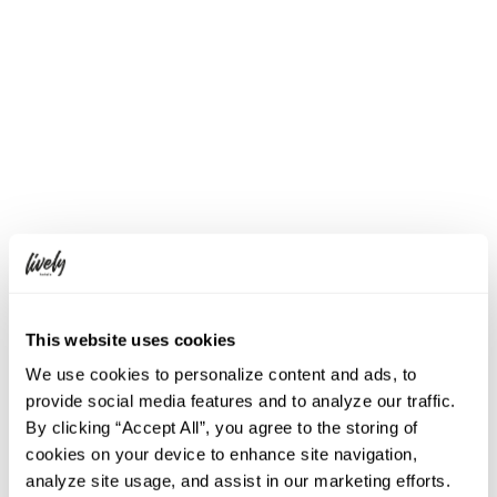
駐車場
現時点で提携先はございません。
近隣の駐車場
その他
This website uses cookies
We use cookies to personalize content and ads, to
provide social media features and to analyze our traffic.
Google Maps
By clicking “Accept All”, you agree to the storing of
cookies on your device to enhance site navigation,
analyze site usage, and assist in our marketing efforts.