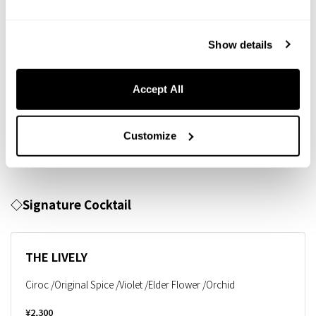
Show details
Accept All
アラカルトメニュー
Customize
Drinks
◇Signature Cocktail
THE LIVELY
Ciroc /Original Spice /Violet /Elder Flower /Orchid
¥2,300