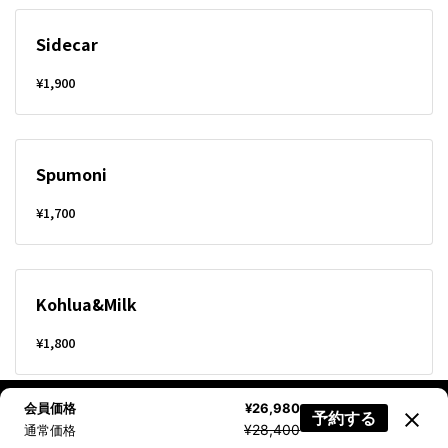
Sidecar
¥1,900
Spumoni
¥1,700
Kohlua&Milk
¥1,800
会員価格
¥26,980
予約する
ニュース配信登録
空室検索
電話で問合せ
AIに質問
¥28,400
通常価格
Grasshopper