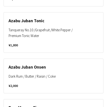
Azabu Juban Tonic
Tanqueray No.10 /Grapefruit /White Pepper /
Premium Tonic Water
¥1,800
Azabu Juban Onsen
Dark Rum / Butter / Raisin / Coke
¥2,000