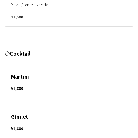
Yuzu /Lemon /Soda
¥1,500
◇Cocktail
Martini
¥1,800
Gimlet
¥1,800