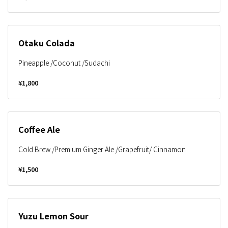
Otaku Colada
Pineapple /Coconut /Sudachi
¥1,800
Coffee Ale
Cold Brew /Premium Ginger Ale /Grapefruit/ Cinnamon
¥1,500
Yuzu Lemon Sour