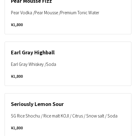
Pear Mousse Fizz
Pear Vodka /Pear Mousse /Premium Tonic Water
¥1,800
Earl Gray Highball
Earl Gray Whiskey /Soda
¥1,800
Seriously Lemon Sour
SG Rice Shochu / Rice malt KOJI / Citrus / Snow salt / Soda
¥1,800