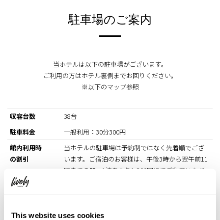
駐車場のご案内
当ホテルは以下の駐車場がございます。
ご利用の方はホテル裏側までお回りください。
※以下のマップ参照
収容台数
38台
駐車料金
一般利用：30分300円
館内利用時
当ホテルの駐車場は予約制ではなく先着順でござ
の割引
います。ご宿泊のお客様は、午後3時から翌午前11
時までの間、1泊あたり1,800円にてご利用いただ
けます。上記時間外は、30分あたり300円の追加料
金が発生いたします。
車体制限
機械式駐車場のため、高さ1.6m、幅1.7m、全長
This website uses cookies
4.7m、重量1.6t以上の車両はお停めいただけませ