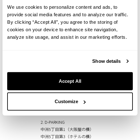
We use cookies to personalize content and ads, to
ん。（普通車のセダン、3ナンバー、軽のワンボッ
クスはお停めいただけません。）制限外の車両で
provide social media features and to analyze our traffic.
お越しのお客様には、以下の提携駐車場をご案内
By clicking “Accept All”, you agree to the storing of
しております。
cookies on your device to enhance site navigation,
analyze site usage, and assist in our marketing efforts.
1. 紙与パーキング店屋町
住所：福岡市博多区店屋町7丁目25
時間：当日15:00～翌日12:00
Show details
料金：1,800円/泊（上記時間）
※上記時間外は規定料金になります。
※途中入出庫はできません。
Accept All
※連泊の場合は、12時までに一度出庫し、15時以
降の再入庫が必要です。
※複数泊の場合は、泊数分のチケット購入をお願
Customize
いいたします。
2. D-PARKING
中洲5丁目第1（大阪屋の横）
中洲5丁目第3（ホテルの横）