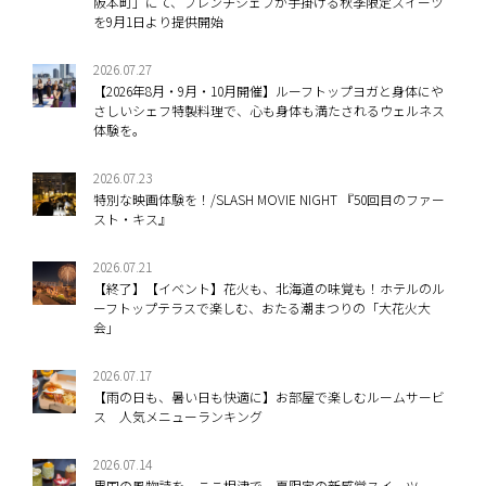
阪本町」にて、フレンチシェフが手掛ける秋季限定スイーツ
を9月1日より提供開始
2026.07.27
【2026年8月・9月・10月開催】ルーフトップヨガと身体にや
さしいシェフ特製料理で、心も身体も満たされるウェルネス
体験を。
2026.07.23
特別な映画体験を！/SLASH MOVIE NIGHT 『50回目のファー
スト・キス』
2026.07.21
【終了】【イベント】花火も、北海道の味覚も！ホテルのル
ーフトップテラスで楽しむ、おたる潮まつりの「大花火大
会」
2026.07.17
【雨の日も、暑い日も快適に】お部屋で楽しむルームサービ
ス 人気メニューランキング
2026.07.14
異国の風物詩を、ここ根津で。夏限定の新感覚スイーツ