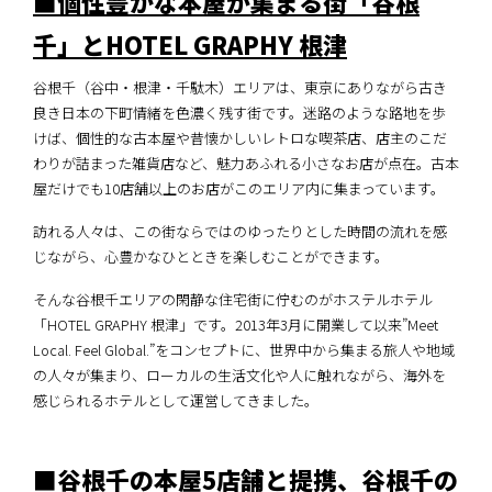
■個性豊かな本屋が集まる街「谷根
千」とHOTEL GRAPHY 根津
谷根千（谷中・根津・千駄木）エリアは、東京にありながら古き
良き日本の下町情緒を色濃く残す街です。迷路のような路地を歩
けば、個性的な古本屋や昔懐かしいレトロな喫茶店、店主のこだ
わりが詰まった雑貨店など、魅力あふれる小さなお店が点在。古本
屋だけでも10店舗以上のお店がこのエリア内に集まっています。
訪れる人々は、この街ならではのゆったりとした時間の流れを感
じながら、心豊かなひとときを楽しむことができます。
そんな谷根千エリアの閑静な住宅街に佇むのがホステルホテル
「HOTEL GRAPHY 根津」です。2013年3月に開業して以来”Meet
Local. Feel Global.”をコンセプトに、世界中から集まる旅人や地域
の人々が集まり、ローカルの生活文化や人に触れながら、海外を
感じられるホテルとして運営してきました。
■谷根千の本屋5店舗と提携、谷根千の