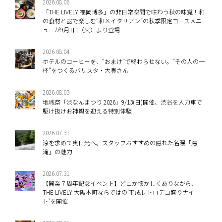
2026.08.06
「THE LIVELY 福岡博多」の非日常空間で味わう秋の味覚！和
の食材と器で楽しむ“和×イタリアン”の秋季限定コースメニ
ューが9月1日（火）より登場
2026.08.04
ホテルのコーヒーを、“おまけ”で終わらせない。“その人の一
杯”をつくるバリスタ・大貫さん
2026.08.03
地域祭「渋なんまつり 2026」9/13(日)開催、渋谷を人力車で
駆け抜けお神輿を迎える特別体験
2026.07.31
涼を求めて奥日光へ。スタッフおすすめの隠れた名瀑「湯
滝」の魅力
2026.07.31
【開業７周年記念イベント】どこか懐かしくありながら、
THE LIVELY 大阪本町ならではの’平成レトロデコ盛りナイ
ト’を開催