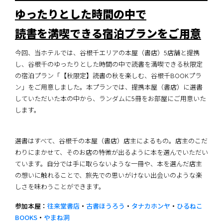
ゆったりとした時間の中で
読書を満喫できる宿泊プランをご用意
今回、当ホテルでは、谷根千エリアの本屋（書店）5店舗と提携
し、谷根千のゆったりとした時間の中で読書を満喫できる秋限定
の宿泊プラン「【秋限定】読書の秋を楽しむ、谷根千BOOKプラ
ン」をご用意しました。本プランでは、提携本屋（書店）に選書
していただいた本の中から、ランダムに5冊をお部屋にご用意いた
します。
選書はすべて、谷根千の本屋（書店）店主によるもの。店主のこだ
わりにまかせて、そのお店の特徴が出るように本を選んでいただい
ています。自分では手に取らないような一冊や、本を選んだ店主
の想いに触れることで、旅先での思いがけない出会いのような楽
しさを味わうことができます。
参加本屋：
往来堂書店
・
古書ほうろう
・
タナカホンヤ
・
ひるねこ
BOOKS
・
やまね洞