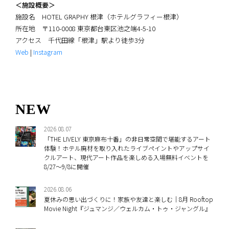
＜施設概要＞
施設名 HOTEL GRAPHY 根津（ホテルグラフィー根津）
所在地 〒110-0008 東京都台東区池之端4-5-10
アクセス 千代田線「根津」駅より徒歩3分
Web
|
Instagram
NEW
2026.08.07
「THE LIVELY 東京麻布十番」の非日常空間で堪能するアート
体験！ホテル廃材を取り入れたライブペイントやアップサイ
クルアート、現代アート作品を楽しめる入場無料イベントを
8/27～9/8に開催
2026.08.06
夏休みの思い出づくりに！家族や友達と楽しむ｜8月 Rooftop
Movie Night『ジュマンジ／ウェルカム・トゥ・ジャングル』