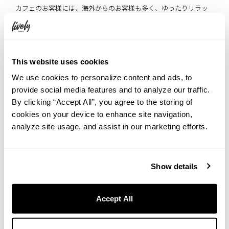
カフェのお客様には、海外からのお客様も多く、ゆったりリラッ
クスできるような時間が流れています。時の流れを忘れて、コーヒ
ー片手に海外気分を味わいながら、読書をお楽しみください。
This website uses cookies
We use cookies to personalize content and ads, to
provide social media features and to analyze our traffic.
By clicking “Accept All”, you agree to the storing of
cookies on your device to enhance site navigation,
analyze site usage, and assist in our marketing efforts.
Show details
併設カフェでは、海外からのゲストが多いことから、動物性食品
を使用しないヴィーガン対応のバーガーやスイーツなども提供し
ています。また、自家焙煎の珈琲を提供している「SOL’S
Accept All
COFFEE」から厳選された珈琲豆を仕入れ、1杯ずつ丁寧に抽出し
たハンドドリップコーヒーなどさまざまなお飲み物もお楽しみい