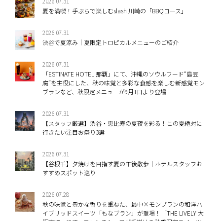
2026.07.31
夏を満喫！手ぶらで楽しむslash 川崎の「BBQコース」
2026.07.31
渋谷で夏涼み｜夏限定トロピカルメニューのご紹介
2026.07.31
「ESTINATE HOTEL 那覇」にて、沖縄のソウルフード“島豆
腐”を主役にした、秋の味覚と多彩な食感を楽しむ新感覚モン
ブランなど、秋限定メニューが9月1日より登場
2026.07.31
【スタッフ厳選】渋谷・恵比寿の夏夜を彩る！この夏絶対に
行きたい注目お祭り3選
2026.07.31
【谷根千】夕焼けを目指す夏の午後散歩｜ホテルスタッフお
すすめスポット巡り
2026.07.28
秋の味覚と豊かな香りを重ねた、最中×モンブランの和洋ハ
イブリッドスイーツ「もなブラン」が登場！「THE LIVELY 大