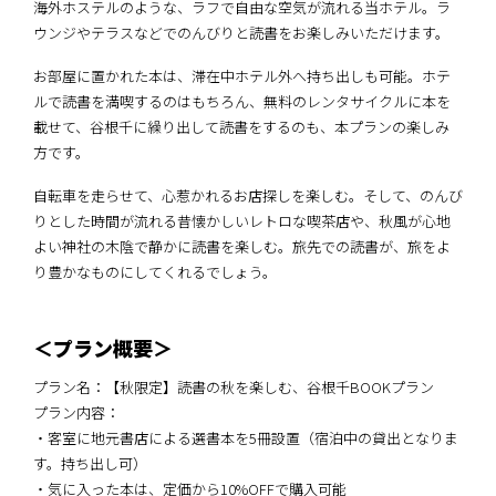
海外ホステルのような、ラフで自由な空気が流れる当ホテル。ラ
ウンジやテラスなどでのんびりと読書をお楽しみいただけます。
お部屋に置かれた本は、滞在中ホテル外へ持ち出しも可能。ホテ
ルで読書を満喫するのはもちろん、無料のレンタサイクルに本を
載せて、谷根千に繰り出して読書をするのも、本プランの楽しみ
方です。
自転車を走らせて、心惹かれるお店探しを楽しむ。そして、のんび
りとした時間が流れる昔懐かしいレトロな喫茶店や、秋風が心地
よい神社の木陰で静かに読書を楽しむ。旅先での読書が、旅をよ
り豊かなものにしてくれるでしょう。
＜プラン概要＞
プラン名：【秋限定】読書の秋を楽しむ、谷根千BOOKプラン
プラン内容：
・客室に地元書店による選書本を5冊設置（宿泊中の貸出となりま
す。持ち出し可）
・気に入った本は、定価から10%OFFで購入可能