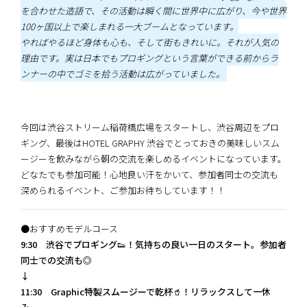
を合わせた造語で、その活動は瞬く間に世界中に広がり、今や世界
100ヶ国以上で楽しまれる一大ブームとなっています。
やればやるほど身体も心も、そして街もきれいに。それが人気の
理由です。実は日本でもプロギングという言葉ができる前からラ
ンナーの中でゴミを拾う活動は広がっていました。
今回は渋谷ストリーム稲荷橋広場をスタートし、渋谷周辺をプロ
ギング、最後はHOTEL GRAPHY 渋谷でとっておきの美味しいスム
ージーを飲みながら朝の交流を楽しめるイベントになっています。
どなたでも参加可能！心地良い汗をかいて、参加者同士の交流も
深められるイベント、ご参加お待ちしています！！
●おすすめモデルコース
9:30 渋谷でプロギング👟！気持ちの良い一日のスタート。参加者
同士での交流も◎
↓
11:30 Graphic特製スムージーで乾杯🥤！リラックスして一休