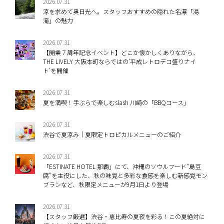
2026.07.31
涼を求めて奥日光へ。スタッフおすすめの隠れた名瀑「湯
滝」の魅力
2026.07.31
【開業７周年記念イベント】どこか懐かしくありながら、
THE LIVELY 大阪本町ならではの’平成レトロデコ盛りナイ
ト’を開催
2026.07.31
夏を満喫！手ぶらで楽しむslash 川崎の「BBQコース」
2026.07.31
渋谷で夏涼み｜夏限定トロピカルメニューのご紹介
2026.07.31
「ESTINATE HOTEL 那覇」にて、沖縄のソウルフード“島豆
腐”を主役にした、秋の味覚と多彩な食感を楽しむ新感覚モン
ブランなど、秋限定メニューが9月1日より登場
2026.07.31
【スタッフ厳選】渋谷・恵比寿の夏夜を彩る！この夏絶対に