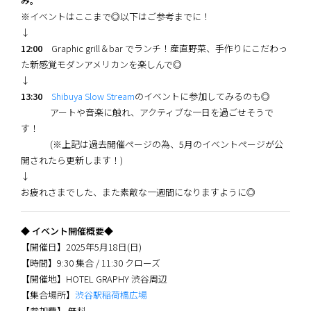
み。
※イベントはここまで◎以下はご参考までに！
↓
12:00
Graphic grill＆bar でランチ！産直野菜、手作りにこだわっ
た新感覚モダンアメリカンを楽しんで◎
↓
13:30
Shibuya Slow Stream
のイベントに参加してみるのも◎
アートや音楽に触れ、アクティブな一日を過ごせそうで
す！
(※上記は過去開催ページの為、5月のイベントページが公
開されたら更新します！)
↓
お疲れさまでした、また素敵な一週間になりますように◎
◆ イベント開催概要◆
【開催日】2025年5月18日(日)
【時間】9:30 集合 / 11:30 クローズ
【開催地】HOTEL GRAPHY 渋谷周辺
【集合場所】
渋谷駅稲荷橋広場
【参加費】 無料