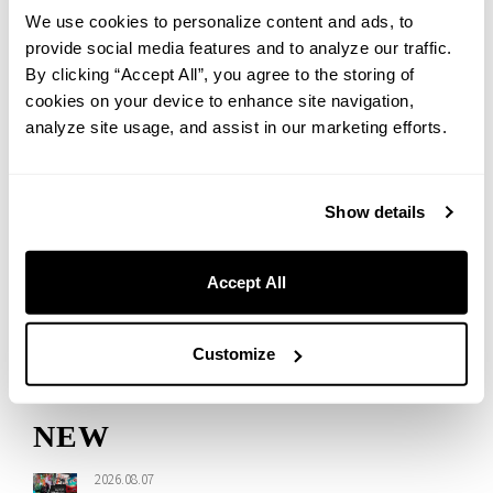
2024年3月渋谷で歴史と調和するホステルホテルが誕生。地下を走
We use cookies to personalize content and ads, to
行する東急東横線の直上に建ち、旧高架線路の過去が空間デザイ
provide social media features and to analyze our traffic.
ンとアートで蘇る。自由な雰囲気と共に、渋谷の歴史に触れる特
By clicking “Accept All”, you agree to the storing of
別な滞在をお楽しみください。
cookies on your device to enhance site navigation,
analyze site usage, and assist in our marketing efforts.
<施設概要>
施設名 HOTEL GRAPHY 渋谷（ホテルグラフィー渋谷）
所在地 〒150-0011 東京都渋谷区東1-29-3
アクセス JR「渋谷」駅新南口から徒歩7分（各線「渋谷」駅C2出口
Show details
より徒歩9分）
各線「恵比寿」駅から徒歩10分、東急東横線「代官山」駅から徒
Accept All
歩11分
Web
／
Instagram
Customize
NEW
2026.08.07