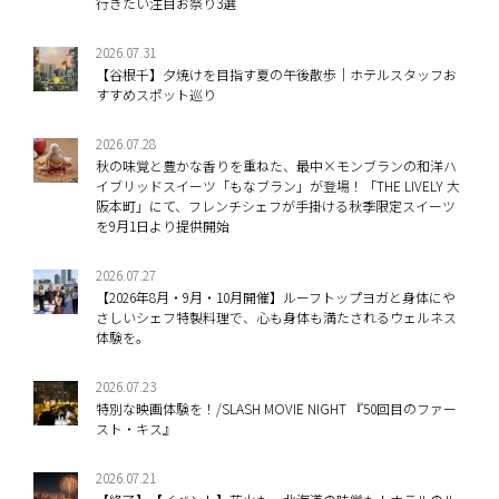
行きたい注目お祭り3選
2026.07.31
【谷根千】夕焼けを目指す夏の午後散歩｜ホテルスタッフお
すすめスポット巡り
2026.07.28
秋の味覚と豊かな香りを重ねた、最中×モンブランの和洋ハ
イブリッドスイーツ「もなブラン」が登場！「THE LIVELY 大
阪本町」にて、フレンチシェフが手掛ける秋季限定スイーツ
を9月1日より提供開始
2026.07.27
【2026年8月・9月・10月開催】ルーフトップヨガと身体にや
さしいシェフ特製料理で、心も身体も満たされるウェルネス
体験を。
2026.07.23
特別な映画体験を！/SLASH MOVIE NIGHT 『50回目のファー
スト・キス』
2026.07.21