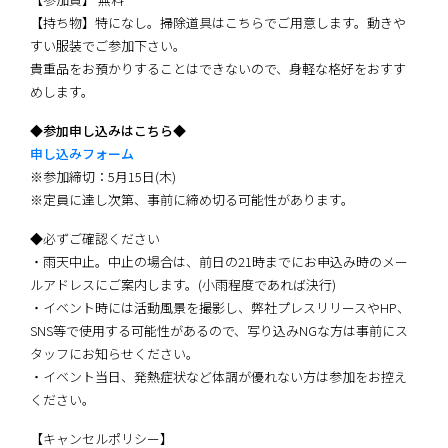
【持ち物】特になし。掃除道具はこちらでご用意します。動きや
すい服装でご参加下さい。
貴重品をお預かりすることはできないので、身軽な格好をおすす
めします。
◆参加申し込みはこちら◆
申し込みフォーム
※参加締切：5月15日(木)
※定員に達し次第、事前に締め切る可能性があります。
◆必ずご確認ください
・雨天中止。中止の場合は、前日の21時までにお申込み時のメー
ルアドレスにご案内します。(小雨程度であれば決行)
・イベント時には活動風景を撮影し、弊社プレスリリースやHP、
SNS等で使用する可能性があるので、写り込みNGな方は事前にス
タッフにお知らせください。
・イベント当日、発熱症状など体調が優れない方は参加をお控え
ください。
【キャンセルポリシー】