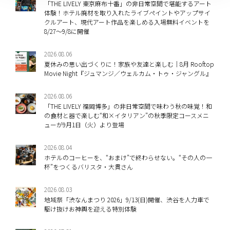
「THE LIVELY 東京麻布十番」の非日常空間で堪能するアート
体験！ホテル廃材を取り入れたライブペイントやアップサイ
クルアート、現代アート作品を楽しめる入場無料イベントを
8/27～9/8に開催
2026.08.06
夏休みの思い出づくりに！家族や友達と楽しむ｜8月 Rooftop
Movie Night『ジュマンジ／ウェルカム・トゥ・ジャングル』
2026.08.06
「THE LIVELY 福岡博多」の非日常空間で味わう秋の味覚！和
の食材と器で楽しむ“和×イタリアン”の秋季限定コースメニ
ューが9月1日（火）より登場
2026.08.04
ホテルのコーヒーを、“おまけ”で終わらせない。“その人の一
杯”をつくるバリスタ・大貫さん
2026.08.03
地域祭「渋なんまつり 2026」9/13(日)開催、渋谷を人力車で
駆け抜けお神輿を迎える特別体験