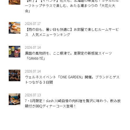
【終了】【イベント】花火も、北海道の味覚も！ホテルのル
ーフトップテラスで楽しむ、おたる潮まつりの「大花火大
会」
2026.07.17
【雨の日も、暑い日も快適に】お部屋で楽しむルームサービ
ス 人気メニューランキング
2026.07.14
異国の風物詩を、ここ根津で。夏限定の新感覚スイーツ
「GRANI-TÈ」
2026.07.14
ウェルネスイベント「ONE GARDEN」開催。ブランドとゲス
トつながる３日間
2026.07.13
7・8月限定！slash 川崎自慢の肉料理を贅沢に味わう、飲み放
題付きBBQディナーコース登場！