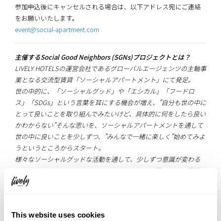
参加申込後にキャンセルされる場合は、以下アドレス宛にご連絡
をお願いいたします。
event@social-apartment.com
主催するSocial Good Neighbors (SGNs)プロジェクトとは？
LIVELY HOTELSの運営会社であるグローバルエージェンツの主軸事
業となる交流型賃貸「ソーシャルアパートメント」にて発足。
世の中的に、「ソーシャルグッド」や「エシカル」「フードロ
ス」「SDGs」という言葉を耳にする機会が増え、”自分も世の中に
とって良いことを取り組んでみたいけど、具体的に何をしたら良い
かわからない”そんな思いを、ソーシャルアパートメントを通して
世の中に良いことを少しずつ、”みんなで一緒に楽しく”始めてみよ
うというところからスタート。
様々なソーシャルグッドな活動を通して、少しずつ意識が変わる
きっかけづくりとして、みんなでやってみたいと思うことに挑戦し
ています。
This website uses cookies