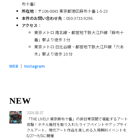
布十番）
所在地
：〒106-0045 東京都港区麻布十番 1-5-23
本件のお問い合わせ先
：050-3733-9296
アクセス
：
東京メトロ 南北線・都営地下鉄大江戶線「麻布十
番」駅より徒歩 3 分
東京メトロ 日比谷線・都営地下鉄大江戶線「六本
木」駅より徒歩 10 分
WEB
｜
Instagram
NEW
2026.08.07
「THE LIVELY 東京麻布十番」の非日常空間で堪能するアート
体験！ホテル廃材を取り入れたライブペイントやアップサイ
クルアート、現代アート作品を楽しめる入場無料イベントを
8/27～9/8に開催