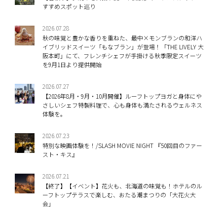
すすめスポット巡り
2026.07.28
秋の味覚と豊かな香りを重ねた、最中×モンブランの和洋ハ
イブリッドスイーツ「もなブラン」が登場！「THE LIVELY 大
阪本町」にて、フレンチシェフが手掛ける秋季限定スイーツ
を9月1日より提供開始
2026.07.27
【2026年8月・9月・10月開催】ルーフトップヨガと身体にや
さしいシェフ特製料理で、心も身体も満たされるウェルネス
体験を。
2026.07.23
特別な映画体験を！/SLASH MOVIE NIGHT 『50回目のファー
スト・キス』
2026.07.21
【終了】【イベント】花火も、北海道の味覚も！ホテルのル
ーフトップテラスで楽しむ、おたる潮まつりの「大花火大
会」