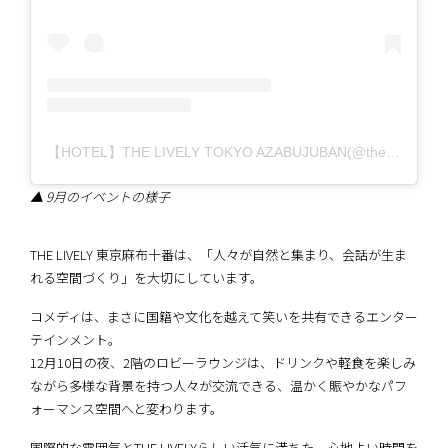
【HOTEL】THE LIVELY TOKYO AZABUJUBAN(@the_lively_tokyo_azabujuban)がシェアした投稿
▲ 9月のイベントの様子
THE LIVELY 東京麻布十番は、「人々が自然と集まり、会話が生ま
れる空間づくり」を大切にしています。
コメディは、まさに国籍や文化を越えて笑いを共有できるエンター
テインメント。
12月10日の夜、2階のロビーラウンジは、ドリンクや軽食を楽しみ
ながら多様な背景を持つ人々が交流できる、温かく賑やかなパフ
ォーマンス空間へと変わります。
国際的な雰囲気とTHE LIVELYらしい活気に満ちた、心地よい時間を