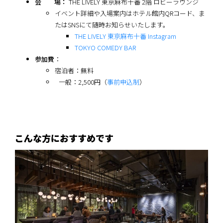
会 場：
THE LIVELY 東京麻布十番 2階 ロビーラウンジ
イベント詳細や入場案内はホテル館内QRコード、ま
たはSNSにて随時お知らせいたします。
THE LIVELY 東京麻布十番 Instagram
TOKYO COMEDY BAR
参加費
：
宿泊者：無料
一般：2,500円（
事前申込制
）
こんな方におすすめです