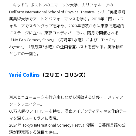
ーキッド”。ボストンのエマーソン大学、カリフォルニアの
Dell’Arte International School of Physical Theatre、シカゴ美術館附
属美術大学でアートとパフォーマンスを学ぶ。2018年に南カリフ
ォルニアでスタンダップを始め、2020年初頭からは東京で定期的
にステージに立つ。東京コメディバーでは、隔月で開催される
「No Bro Comedy Show」（毎月第1水曜）および「The Gay
Agenda」（毎月第3水曜）の企画者兼ホストを務める。英語教師
としての一面も。
Yurié Collins
（ユリエ・コリンズ）
東京とニューヨークを行き来しながら活動する俳優・コメディア
ン・クリエイター。
60万人超のフォロワーを持ち、混血アイデンティティや文化的テー
マを深くユーモラスに表現。
2024年 Tokyo International Comedy Festival 優勝、日英両言語の公
演が即完売する注目の存在。