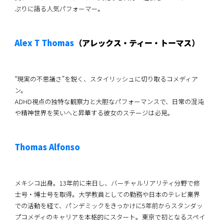
ぷりに語る人気パフォーマー。
Alex T Thomas
（アレックス・ティー・トーマス）
“現実の不思議さ”を鋭く、スタイリッシュに切り取るコメディア
ン。
ADHD視点の独特な観察力と大胆なパフォーマンスで、日常の混沌
や精神世界を笑いへと昇華する彼女のステージは必見。
Thomas Alfonso
メキシコ出身。13年前に来日し、バーチャルリアリティ分野で修
士号・博士号を取得。大学教員としての勤務や日本のテレビ業界
での活動を経て、パンデミックをきっかけに5年前からスタンダッ
プコメディのキャリアを本格的にスタート。東京で初となるスペイ