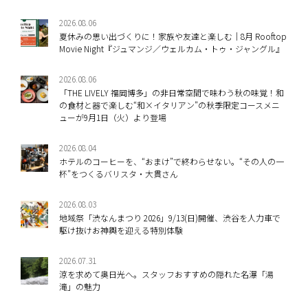
2026.08.06
夏休みの思い出づくりに！家族や友達と楽しむ｜8月 Rooftop
Movie Night『ジュマンジ／ウェルカム・トゥ・ジャングル』
2026.08.06
「THE LIVELY 福岡博多」の非日常空間で味わう秋の味覚！和
の食材と器で楽しむ“和×イタリアン”の秋季限定コースメニ
ューが9月1日（火）より登場
2026.08.04
ホテルのコーヒーを、“おまけ”で終わらせない。“その人の一
杯”をつくるバリスタ・大貫さん
2026.08.03
地域祭「渋なんまつり 2026」9/13(日)開催、渋谷を人力車で
駆け抜けお神輿を迎える特別体験
2026.07.31
涼を求めて奥日光へ。スタッフおすすめの隠れた名瀑「湯
滝」の魅力