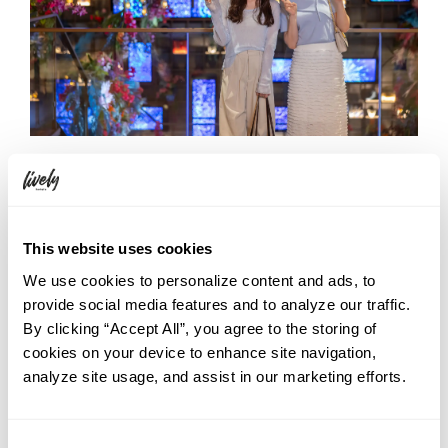
THE LIVELY 福岡博多の公式Instagramアカウント
をフォローし、2
つのハッシュタグ「#ザライブリー福岡博多ベストショット」「#
夏のライブリーフォトコンテスト」をつけて、フラワーアートを背
This website uses cookies
景にしたポートレートやカフェバーメニューを楽しむ様子など、み
We use cookies to personalize content and ads, to
なさんの自由なアイデアで撮影した写真を投稿してください。審
provide social media features and to analyze our traffic.
査は、テーマ性と独自性を基準に行い、受賞者にはホテル宿泊券
By clicking “Accept All”, you agree to the storing of
やレストラン・バー利用券などの賞品をプレゼントいたします。
cookies on your device to enhance site navigation,
【応募期間】2026年6月2日（火）～2026年8月31日（月）
analyze site usage, and assist in our marketing efforts.
【応募方法】