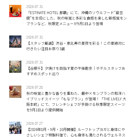
2026.07.31
「ESTINATE HOTEL 那覇」にて、沖縄のソウルフード“島豆
腐”を主役にした、秋の味覚と多彩な食感を楽しむ新感覚モン
ブランなど、秋限定メニューが9月1日より登場
2026.07.31
【スタッフ厳選】渋谷・恵比寿の夏夜を彩る！この夏絶対に
行きたい注目お祭り3選
2026.07.31
【谷根千】夕焼けを目指す夏の午後散歩｜ホテルスタッフお
すすめスポット巡り
2026.07.28
秋の味覚と豊かな香りを重ねた、最中×モンブランの和洋ハ
イブリッドスイーツ「もなブラン」が登場！「THE LIVELY 大
阪本町」にて、フレンチシェフが手掛ける秋季限定スイーツ
を9月1日より提供開始
2026.07.27
【2026年8月・9月・10月開催】ルーフトップヨガと身体にや
さしいシェフ特製料理で、心も身体も満たされるウェルネス