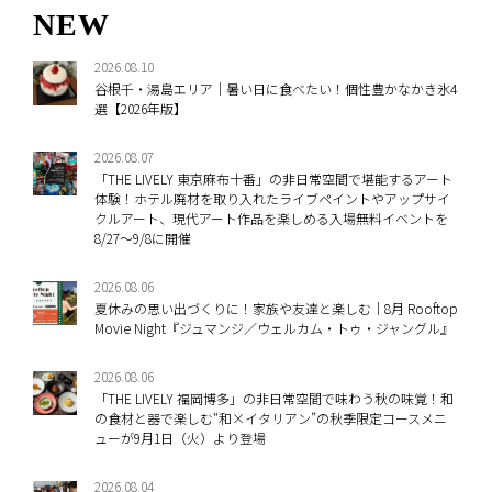
NEW
2026.08.10
谷根千・湯島エリア｜暑い日に食べたい！個性豊かなかき氷4
選【2026年版】
2026.08.07
「THE LIVELY 東京麻布十番」の非日常空間で堪能するアート
体験！ホテル廃材を取り入れたライブペイントやアップサイ
クルアート、現代アート作品を楽しめる入場無料イベントを
8/27～9/8に開催
2026.08.06
夏休みの思い出づくりに！家族や友達と楽しむ｜8月 Rooftop
Movie Night『ジュマンジ／ウェルカム・トゥ・ジャングル』
2026.08.06
「THE LIVELY 福岡博多」の非日常空間で味わう秋の味覚！和
の食材と器で楽しむ“和×イタリアン”の秋季限定コースメニ
ューが9月1日（火）より登場
2026.08.04