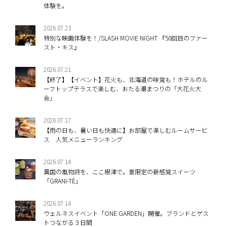
体験を。
2026.07.23
特別な映画体験を！/SLASH MOVIE NIGHT 『50回目のファー
スト・キス』
2026.07.21
【終了】【イベント】花火も、北海道の味覚も！ホテルのル
ーフトップテラスで楽しむ、おたる潮まつりの「大花火大
会」
2026.07.17
【雨の日も、暑い日も快適に】お部屋で楽しむルームサービ
ス 人気メニューランキング
2026.07.14
異国の風物詩を、ここ根津で。夏限定の新感覚スイーツ
「GRANI-TÈ」
2026.07.14
ウェルネスイベント「ONE GARDEN」開催。ブランドとゲス
トつながる３日間