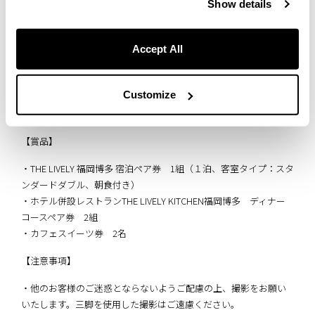
①
THE LIVELY 福岡博多公式Instagramアカウント
をフォロー
Show details
夏季企画「The Re:Boot」のフラワーアートや、フラワーアートを
背景にした写真を撮影
Accept All
② 「#ザライブリー福岡博多ベストショット」と「#夏のライブ
リーフォトコンテスト」のハッシュタグを付け
Customize
@the_lively_fukuoka_hakata をメンションし投稿 ※投稿枚数に
制限はございません。
【賞品】
・THE LIVELY 福岡博多 宿泊ペア券 1組（１泊、客室タイプ：スタ
ンダードダブル、朝食付き）
・ホテル併設レストランTHE LIVELY KITCHEN福岡博多 ディナー
コースペア券 2組
・カフェスイーツ券 2名
【注意事項】⁠
・他のお客様のご迷惑とならないようご配慮の上、撮影をお願い
いたします。⁠三脚を使用した撮影はご遠慮ください。