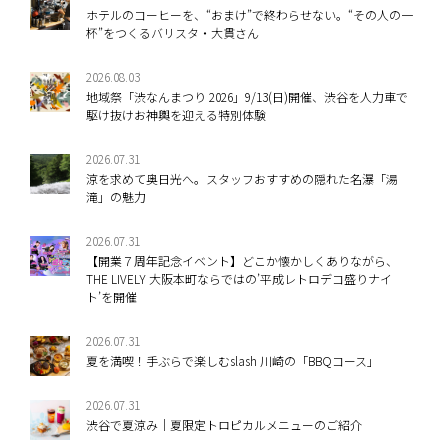
ホテルのコーヒーを、“おまけ”で終わらせない。“その人の一
杯”をつくるバリスタ・大貫さん
2026.08.03
地域祭「渋なんまつり 2026」9/13(日)開催、渋谷を人力車で
駆け抜けお神輿を迎える特別体験
2026.07.31
涼を求めて奥日光へ。スタッフおすすめの隠れた名瀑「湯
滝」の魅力
2026.07.31
【開業７周年記念イベント】どこか懐かしくありながら、
THE LIVELY 大阪本町ならではの’平成レトロデコ盛りナイ
ト’を開催
2026.07.31
夏を満喫！手ぶらで楽しむslash 川崎の「BBQコース」
2026.07.31
渋谷で夏涼み｜夏限定トロピカルメニューのご紹介