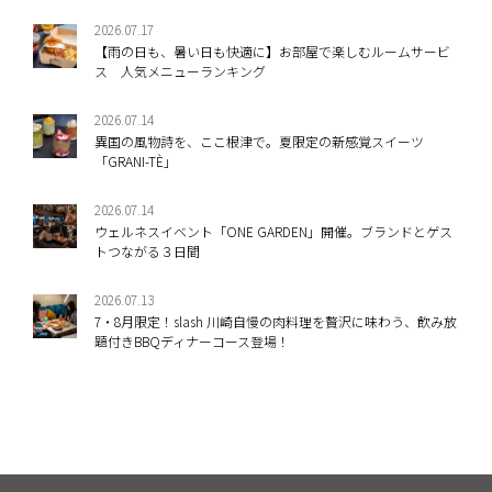
2026.07.17
【雨の日も、暑い日も快適に】お部屋で楽しむルームサービ
ス 人気メニューランキング
2026.07.14
異国の風物詩を、ここ根津で。夏限定の新感覚スイーツ
「GRANI-TÈ」
2026.07.14
ウェルネスイベント「ONE GARDEN」開催。ブランドとゲス
トつながる３日間
2026.07.13
7・8月限定！slash 川崎自慢の肉料理を贅沢に味わう、飲み放
題付きBBQディナーコース登場！