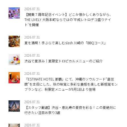
2026.07.31
【開業７周年記念イベント】どこか懐かしくありながら、
THE LIVELY 大阪本町ならではの’平成レトロデコ盛りナイ
ト’を開催
2026.07.31
夏を満喫！手ぶらで楽しむslash 川崎の「BBQコース」
2026.07.31
渋谷で夏涼み｜夏限定トロピカルメニューのご紹介
2026.07.31
「ESTINATE HOTEL 那覇」にて、沖縄のソウルフード“島豆
腐”を主役にした、秋の味覚と多彩な食感を楽しむ新感覚モン
ブランなど、秋限定メニューが9月1日より登場
2026.07.31
【スタッフ厳選】渋谷・恵比寿の夏夜を彩る！この夏絶対に
行きたい注目お祭り3選
2026.07.31