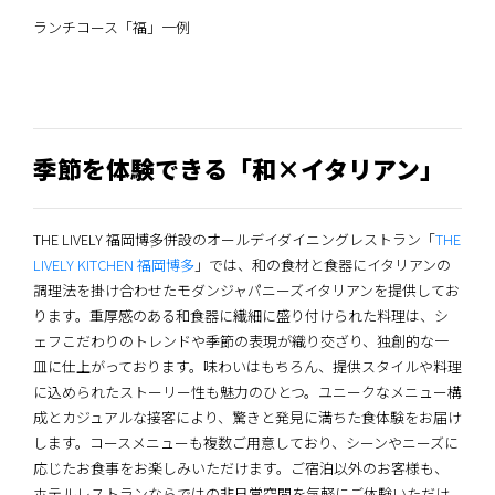
ランチコース「福」一例
季節を体験できる「和×イタリアン」
THE LIVELY 福岡博多併設のオールデイダイニングレストラン「
THE
LIVELY KITCHEN 福岡博多
」では、和の食材と食器にイタリアンの
調理法を掛け合わせたモダンジャパニーズイタリアンを提供してお
ります。重厚感のある和食器に繊細に盛り付けられた料理は、シ
ェフこだわりのトレンドや季節の表現が織り交ざり、独創的な一
皿に仕上がっております。味わいはもちろん、提供スタイルや料理
に込められたストーリー性も魅力のひとつ。ユニークなメニュー構
成とカジュアルな接客により、驚きと発見に満ちた食体験をお届け
します。コースメニューも複数ご用意しており、シーンやニーズに
応じたお食事をお楽しみいただけます。ご宿泊以外のお客様も、
ホテルレストランならではの非日常空間を気軽にご体験いただけ