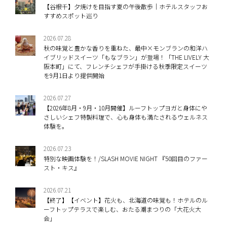
【谷根千】夕焼けを目指す夏の午後散歩｜ホテルスタッフお
すすめスポット巡り
2026.07.28
秋の味覚と豊かな香りを重ねた、最中×モンブランの和洋ハ
イブリッドスイーツ「もなブラン」が登場！「THE LIVELY 大
阪本町」にて、フレンチシェフが手掛ける秋季限定スイーツ
を9月1日より提供開始
2026.07.27
【2026年8月・9月・10月開催】ルーフトップヨガと身体にや
さしいシェフ特製料理で、心も身体も満たされるウェルネス
体験を。
2026.07.23
特別な映画体験を！/SLASH MOVIE NIGHT 『50回目のファー
スト・キス』
2026.07.21
【終了】【イベント】花火も、北海道の味覚も！ホテルのル
ーフトップテラスで楽しむ、おたる潮まつりの「大花火大
会」