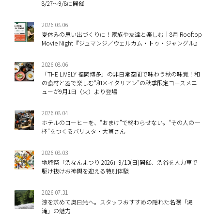
8/27～9/8に開催
2026.08.06
夏休みの思い出づくりに！家族や友達と楽しむ｜8月 Rooftop
Movie Night『ジュマンジ／ウェルカム・トゥ・ジャングル』
2026.08.06
「THE LIVELY 福岡博多」の非日常空間で味わう秋の味覚！和
の食材と器で楽しむ“和×イタリアン”の秋季限定コースメニ
ューが9月1日（火）より登場
2026.08.04
ホテルのコーヒーを、“おまけ”で終わらせない。“その人の一
杯”をつくるバリスタ・大貫さん
2026.08.03
地域祭「渋なんまつり 2026」9/13(日)開催、渋谷を人力車で
駆け抜けお神輿を迎える特別体験
2026.07.31
涼を求めて奥日光へ。スタッフおすすめの隠れた名瀑「湯
滝」の魅力