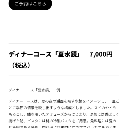
ご予約はこちら
ディナーコース「夏水鏡」
7,000円
（税込）
ディナーコース「夏水鏡」一例
ディナーコースは、夏の夜の湖面を映す水鏡をイメージし、一皿ご
とに季節の情景を映し出すような構成としました。スイカやとう
もろこし、鱸を用いたアミューズからはじまり、温菜には香ばしく
揚げた鮎、パスタには桃の冷製パスタをご用意。魚料理には夏の
代名詞である鰻を、肉料理には鴨肉に旬のアスパラガスを添えま