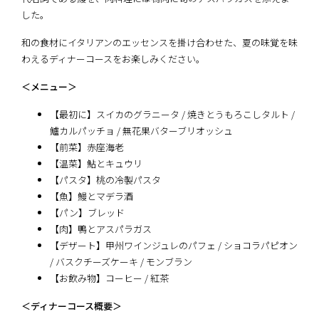
した。
和の食材にイタリアンのエッセンスを掛け合わせた、夏の味覚を味
わえるディナーコースをお楽しみください。
＜メニュー＞
【最初に】スイカのグラニータ / 焼きとうもろこしタルト /
鱸カルパッチョ / 無花果バターブリオッシュ
【前菜】赤座海老
【温菜】鮎とキュウリ
【パスタ】桃の冷製パスタ
【魚】鰻とマデラ酒
【パン】ブレッド
【肉】鴨とアスパラガス
【デザート】甲州ワインジュレのパフェ / ショコラパピオン
/ バスクチーズケーキ / モンブラン
【お飲み物】コーヒー / 紅茶
＜ディナーコース概要＞