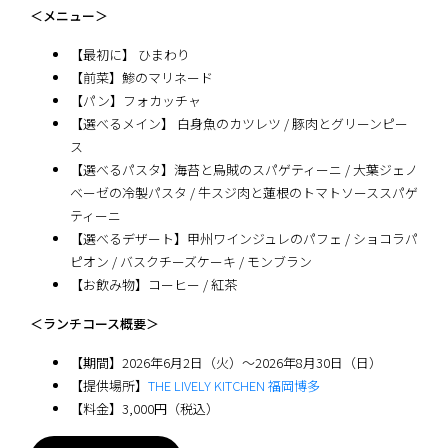
＜メニュー＞
【最初に】 ひまわり
【前菜】鯵のマリネード
【パン】フォカッチャ
【選べるメイン】 白身魚のカツレツ / 豚肉とグリーンピー
ス
【選べるパスタ】海苔と烏賊のスパゲティーニ / 大葉ジェノ
ベーゼの冷製パスタ / 牛スジ肉と蓮根のトマトソーススパゲ
ティーニ
【選べるデザート】甲州ワインジュレのパフェ / ショコラパ
ピオン / バスクチーズケーキ / モンブラン
【お飲み物】コーヒー / 紅茶
＜ランチコース概要＞
【期間】2026年6月2日（火）〜2026年8月30日（日）
【提供場所】
THE LIVELY KITCHEN 福岡博多
【料金】3,000円（税込）