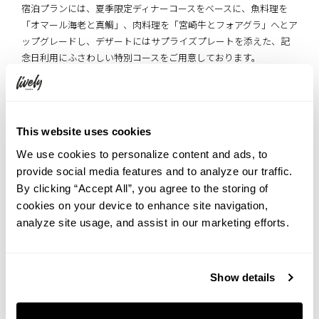
宿泊プランには、夏季限定ディナーコースをベースに、魚料理を
「オマール海老と真鯛」、肉料理を「宮崎牛とフォアグラ」へとア
ップグレードし、デザートにはサプライズプレートを添えた、記
念日利用にふさわしい特別コースをご用意しております。
【期間】2026年6月2日（火）〜2026年8月29日（土）
【プラン名】＜夏限定＞旬の味覚でお祝い！メッセージプ
レート付き記念日ディナー（夕朝食付）
This website uses cookies
【料金】2名1室39,820円～
We use cookies to personalize content and ads, to
ご予約はこちら
provide social media features and to analyze our traffic.
By clicking “Accept All”, you agree to the storing of
※6月2日以降にご希望の宿泊日を設定してご確認ください。
cookies on your device to enhance site navigation,
analyze site usage, and assist in our marketing efforts.
Show details
シェフ 中村安智