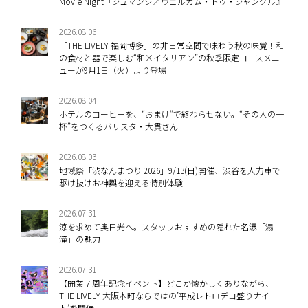
Movie Night『ジュマンジ／ウェルカム・トゥ・ジャングル』
2026.08.06
「THE LIVELY 福岡博多」の非日常空間で味わう秋の味覚！和
の食材と器で楽しむ“和×イタリアン”の秋季限定コースメニ
ューが9月1日（火）より登場
2026.08.04
ホテルのコーヒーを、“おまけ”で終わらせない。“その人の一
杯”をつくるバリスタ・大貫さん
2026.08.03
地域祭「渋なんまつり 2026」9/13(日)開催、渋谷を人力車で
駆け抜けお神輿を迎える特別体験
2026.07.31
涼を求めて奥日光へ。スタッフおすすめの隠れた名瀑「湯
滝」の魅力
2026.07.31
【開業７周年記念イベント】どこか懐かしくありながら、
THE LIVELY 大阪本町ならではの’平成レトロデコ盛りナイ
ト’を開催