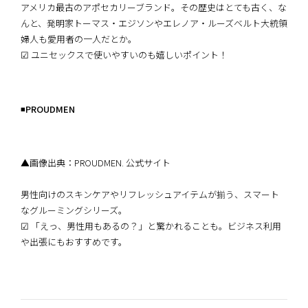
アメリカ最古のアポセカリーブランド。その歴史はとても古く、な
んと、発明家トーマス・エジソンやエレノア・ルーズベルト大統領
婦人も愛用者の一人だとか。
☑︎ ユニセックスで使いやすいのも嬉しいポイント！
◾️
PROUDMEN
▲画像出典：PROUDMEN. 公式サイト
男性向けのスキンケアやリフレッシュアイテムが揃う、スマート
なグルーミングシリーズ。
☑︎ 「えっ、男性用もあるの？」と驚かれることも。ビジネス利用
や出張にもおすすめです。