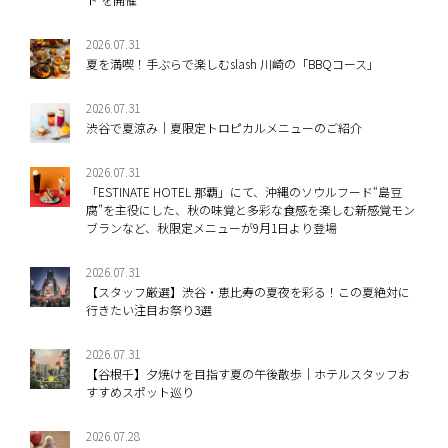
2026.07.31
夏を満喫！手ぶらで楽しむslash 川崎の「BBQコース」
2026.07.31
渋谷で夏涼み｜夏限定トロピカルメニューのご紹介
2026.07.31
「ESTINATE HOTEL 那覇」にて、沖縄のソウルフード“島豆
腐”を主役にした、秋の味覚と多彩な食感を楽しむ新感覚モン
ブランなど、秋限定メニューが9月1日より登場
2026.07.31
【スタッフ厳選】渋谷・恵比寿の夏夜を彩る！この夏絶対に
行きたい注目お祭り3選
2026.07.31
【谷根千】夕焼けを目指す夏の午後散歩｜ホテルスタッフお
すすめスポット巡り
2026.07.28