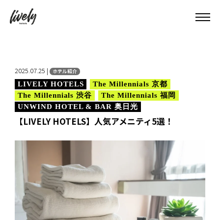
2025.07.25 |
ホテル紹介
LIVELY HOTELS
The Millennials 京都
The Millennials 渋谷
The Millennials 福岡
UNWIND HOTEL & BAR 奥日光
【LIVELY HOTELS】人気アメニティ5選！