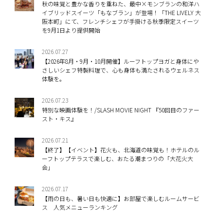
秋の味覚と豊かな香りを重ねた、最中×モンブランの和洋ハ
イブリッドスイーツ「もなブラン」が登場！「THE LIVELY 大
阪本町」にて、フレンチシェフが手掛ける秋季限定スイーツ
を9月1日より提供開始
2026.07.27
【2026年8月・9月・10月開催】ルーフトップヨガと身体にや
さしいシェフ特製料理で、心も身体も満たされるウェルネス
体験を。
2026.07.23
特別な映画体験を！/SLASH MOVIE NIGHT 『50回目のファー
スト・キス』
2026.07.21
【終了】【イベント】花火も、北海道の味覚も！ホテルのル
ーフトップテラスで楽しむ、おたる潮まつりの「大花火大
会」
2026.07.17
【雨の日も、暑い日も快適に】お部屋で楽しむルームサービ
ス 人気メニューランキング