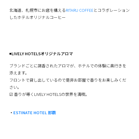
北海道、札幌市にお店を構える
RITARU COFFEE
とコラボレーション
したホテルオリジナルコーヒー
◾️
LIVELY HOTELSオリジナルアロマ
ブランドごとに調香されたアロマが、ホテルでの体験に奥行きを
添えます。
フロントで貸し出しているので是非お部屋で香りをお楽しみくだ
さい。
☑︎ 香りが導くLIVELY HOTELSの世界を満喫。
・
ESTINATE HOTEL 那覇