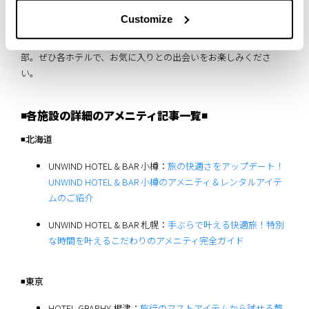
ます。
Customize
気になるアイテムはありましたか？今回ご紹介したのはほんの一
部。ぜひ各ホテルで、お気に入りとの出会いをお楽しみくださ
い。
◾️各施設の詳細のアメニティ記事一覧◾️
◾️北海道
UNWIND HOTEL & BAR 小樽：
旅の快適さをアップデート！
UNWIND HOTEL & BAR 小樽のアメニティ＆レンタルアイテ
ムのご紹介
UNWIND HOTEL & BAR 札幌：
手ぶらで叶える快適旅！特別
な時間を叶えるこだわりのアメニティ完全ガイド
◾️東京
HOTEL GRAPHY 根津：
旅行のマストアイテムから試せる贅