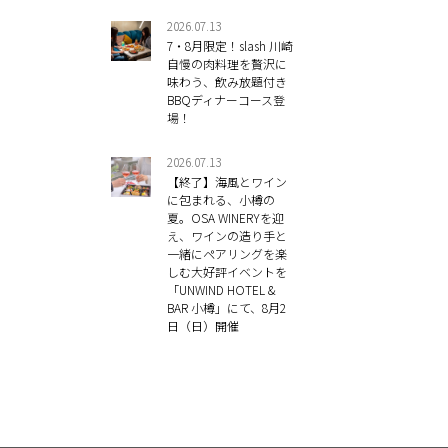
2026.07.13
7・8月限定！slash 川崎
自慢の肉料理を贅沢に
味わう、飲み放題付き
BBQディナーコース登
場！
2026.07.13
【終了】海風とワイン
に包まれる、小樽の
夏。OSA WINERYを迎
え、ワインの造り手と
一緒にペアリングを楽
しむ大好評イベントを
「UNWIND HOTEL &
BAR 小樽」にて、8月2
日（日）開催