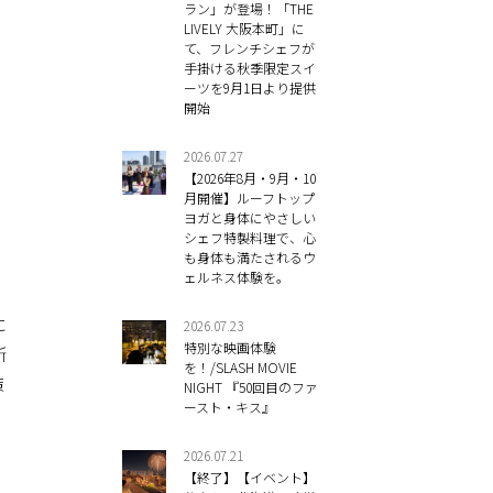
ラン」が登場！「THE
LIVELY 大阪本町」に
て、フレンチシェフが
手掛ける秋季限定スイ
ーツを9月1日より提供
開始
2026.07.27
【2026年8月・9月・10
月開催】ルーフトップ
ヨガと身体にやさしい
シェフ特製料理で、心
も身体も満たされるウ
ェルネス体験を。
に
2026.07.23
特別な映画体験
所
を！/SLASH MOVIE
策
NIGHT 『50回目のファ
ースト・キス』
2026.07.21
【終了】【イベント】