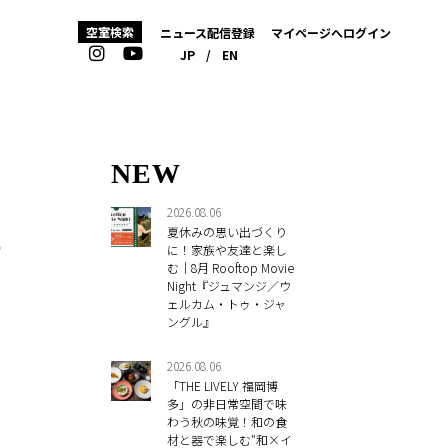
空室検索
ニュース配信登録
マイページへログイン
JP
/
EN
NEW
2026.08.06
夏休みの思い出づくり
に
に！家族や友達と楽し
む｜8月 Rooftop Movie
Night『ジュマンジ／ウ
ェルカム・トゥ・ジャ
ングル』
2026.08.06
「THE LIVELY 福岡博
多」の非日常空間で味
わう秋の味覚！和の食
材と器で楽しむ“和×イ