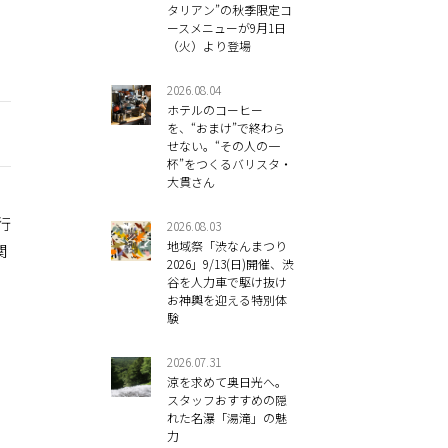
タリアン”の秋季限定コ
ースメニューが9月1日
（火）より登場
2026.08.04
ホテルのコーヒー
を、“おまけ”で終わら
せない。“その人の一
杯”をつくるバリスタ・
大貫さん
行
2026.08.03
地域祭「渋なんまつり
関
2026」9/13(日)開催、渋
谷を人力車で駆け抜け
お神輿を迎える特別体
験
2026.07.31
涼を求めて奥日光へ。
スタッフおすすめの隠
れた名瀑「湯滝」の魅
力