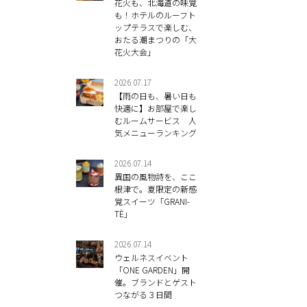
花火も、北海道の味覚
も！ホテルのルーフト
ップテラスで楽しむ、
おたる潮まつりの「大
花火大会」
2026.07.17
【雨の日も、暑い日も
快適に】お部屋で楽し
むルームサービス 人
気メニューランキング
2026.07.14
異国の風物詩を、ここ
根津で。夏限定の新感
覚スイーツ「GRANI-
TÈ」
2026.07.14
ウェルネスイベント
「ONE GARDEN」開
催。ブランドとゲスト
つながる３日間