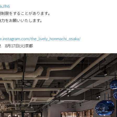
kJfh6
場制限をすることがあります。
協力をお願いいたします。
w.instagram.com/the_lively_honmachi_osaka/
良 8月17日(火)京都