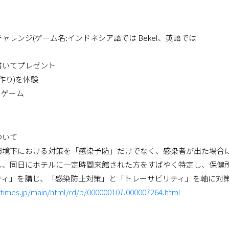
レンジ(ゲーム名:インドネシア語では Bekel、英語では
書いてプレゼント
作り)を体験
ーゲーム
ついて
ナ環境下における対策を「感染予防」だけでなく、感染者が出た場合
し、同日にホテルに一定時間来館された方をすばやく特定し、保健
ティ」を講じ、「感染防止対策」と「トレーサビリティ」を軸に対
rtimes.jp/main/html/rd/p/000000107.000007264.html