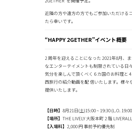
2GETHER”を開催予定。
近隣の方や遠方の方でもご参加いただける
たら幸いです。
“HAPPY 2GETHER”イベント概要
2 周年を迎えることになった 2021年8
なエンターテイメントも制限されている日々。
気分を楽しんで頂くべく 6 カ国のお料理と 
⻄旅行の紹介動画を配 信いたします。様々なエ
提供いたします。
【日時】
8月21日(土)15:00 ~ 19:30 (L.O. 19:00
【場所】
THE LIVELY 大阪本町 2 階 LIVERALL
【入場料】
2,000 円 事前予約優先制