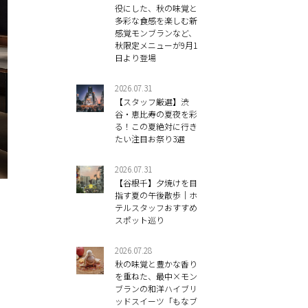
役にした、秋の味覚と
多彩な食感を楽しむ新
感覚モンブランなど、
秋限定メニューが9月1
日より登場
2026.07.31
【スタッフ厳選】渋
谷・恵比寿の夏夜を彩
る！この夏絶対に行き
たい注目お祭り3選
2026.07.31
【谷根千】夕焼けを目
指す夏の午後散歩｜ホ
テルスタッフおすすめ
スポット巡り
2026.07.28
秋の味覚と豊かな香り
を重ねた、最中×モン
ブランの和洋ハイブリ
ッドスイーツ「もなブ