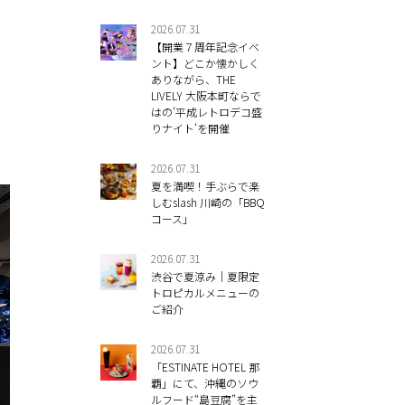
2026.07.31
【開業７周年記念イベ
ント】どこか懐かしく
ありながら、THE
LIVELY 大阪本町ならで
はの’平成レトロデコ盛
りナイト’を開催
2026.07.31
夏を満喫！手ぶらで楽
しむslash 川崎の「BBQ
コース」
2026.07.31
渋谷で夏涼み｜夏限定
トロピカルメニューの
ご紹介
2026.07.31
「ESTINATE HOTEL 那
覇」にて、沖縄のソウ
ルフード“島豆腐”を主