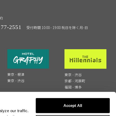
約
177-2551
受付時間 10:00 - 19:00 祝日を除く月-日
東京 - 根津
東京 - 渋谷
東京 - 渋谷
京都 - 河原町
福岡 - 博多
Accept All
yze our traffic.
く表記