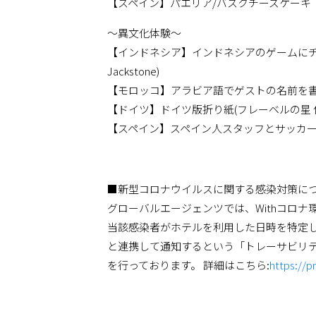
【スペイン】パエリア/バスクチーズケーキ
〜異文化体験〜
【インドネシア】インドネシアのゲームにチャ
Jackstone)
【モロッコ】アラビア語でゲストの名前を
【ドイツ】ドイツ版折り紙(フレーベルの星 
【スペイン】スペイン人スタッフとサッカ
■新型コロナウイルスに関する感染対策に
グローバルエージェンツでは、Withコロ
当該感染者がホテルを利用した日時を特定
と連携して通知するという「トレーサビリ
を行っております。 詳細はこちら:
https://p