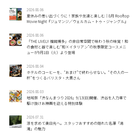
2026.08.06
夏休みの思い出づくりに！家族や友達と楽しむ｜8月 Rooftop
Movie Night『ジュマンジ／ウェルカム・トゥ・ジャングル』
2026.08.06
「THE LIVELY 福岡博多」の非日常空間で味わう秋の味覚！和
の食材と器で楽しむ“和×イタリアン”の秋季限定コースメニ
ューが9月1日（火）より登場
2026.08.04
ホテルのコーヒーを、“おまけ”で終わらせない。“その人の一
杯”をつくるバリスタ・大貫さん
2026.08.03
地域祭「渋なんまつり 2026」9/13(日)開催、渋谷を人力車で
駆け抜けお神輿を迎える特別体験
2026.07.31
涼を求めて奥日光へ。スタッフおすすめの隠れた名瀑「湯
滝」の魅力