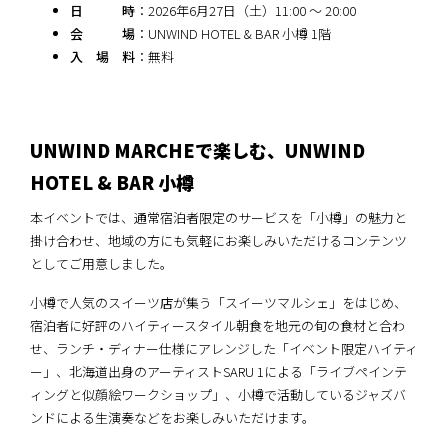
日 時
：2026年6月27日（土）11:00 ～ 20:00
会 場
：UNWIND HOTEL & BAR 小樽 1階
入 場 料
：無料
UNWIND MARCHEで楽しむ、UNWIND
HOTEL & BAR 小樽
本イベントでは、通常宿泊者限定のサービスを「小樽」の魅力と
掛け合わせ、地域の方にも気軽にお楽しみいただけるコンテンツ
としてご用意しました。
小樽で人気のスイーツ店が集う「スイーツマルシェ」をはじめ、
宿泊者に好評のハイティースタイル朝食を地元の旬の食材と合わ
せ、ランチ・ディナー仕様にアレンジした「イベント限定ハイティ
ー」、北海道出身のアーティストSARU 1による「ライブペインテ
ィングと似顔絵ワークショップ」、小樽で活動しているジャズバ
ンドによる生演奏などをお楽しみいただけます。