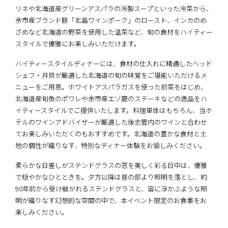
リネや北海道産グリーンアスパラの冷製スープといった冷菜から、
余市産ブランド豚「北島ワインポーク」のロースト、インカのめ
ざめなど北海道の野菜を使用した温菜など、旬の食材をハイティー
スタイルで優雅にお楽しみいただけます。
ハイティースタイルディナーには、食材の仕入れに精通したヘッド
シェフ・井貝が厳選した北海道の旬の味覚をご堪能いただけるメ
ニューをご用意。ホワイトアスパラガスを使った前菜をはじめ、
北海道産旬魚のポワレや余市産エゾ鹿のステーキなどの逸品をハ
イティースタイルでご提供いたします。料理単体はもちろん、当ホ
テルのワインアドバイザーが厳選した後志管内のワインと合わせ
てお楽しみいただくのもおすすめです。北海道の豊かな食材と土
地の個性が織りなす、特別なディナー体験をお愉しみください。
柔らかな日差しがステンドグラスの窓を美しく彩る日中は、優雅
で穏やかなひとときを。夕方以降は昼の部より照明を落とし、約
90年前から受け継がれるステンドグラスと、宙に浮かぶような照
明が織りなす幻想的な空間の中で、本イベント限定のお食事をお
楽しみください。