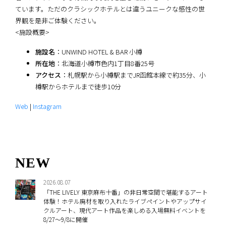
ています。ただのクラシックホテルとは違うユニークな感性の世
界観を是非ご体験ください。
<施設概要>
施設名
：UNWIND HOTEL & BAR 小樽
所在地
：北海道小樽市色内1丁目8番25号
アクセス
：札幌駅から小樽駅までJR函館本線で約35分、小
樽駅からホテルまで徒歩10分
Web
|
Instagram
NEW
2026.08.07
「THE LIVELY 東京麻布十番」の非日常空間で堪能するアート
体験！ホテル廃材を取り入れたライブペイントやアップサイ
クルアート、現代アート作品を楽しめる入場無料イベントを
8/27～9/8に開催