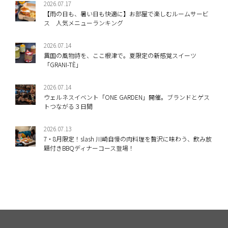
2026.07.17
【雨の日も、暑い日も快適に】お部屋で楽しむルームサービ
ス 人気メニューランキング
2026.07.14
異国の風物詩を、ここ根津で。夏限定の新感覚スイーツ
「GRANI-TÈ」
2026.07.14
ウェルネスイベント「ONE GARDEN」開催。ブランドとゲス
トつながる３日間
2026.07.13
7・8月限定！slash 川崎自慢の肉料理を贅沢に味わう、飲み放
題付きBBQディナーコース登場！