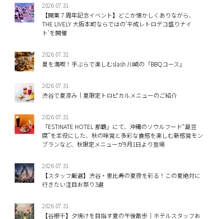
2026.07.31
【開業７周年記念イベント】どこか懐かしくありながら、
THE LIVELY 大阪本町ならではの’平成レトロデコ盛りナイ
ト’を開催
2026.07.31
夏を満喫！手ぶらで楽しむslash 川崎の「BBQコース」
2026.07.31
渋谷で夏涼み｜夏限定トロピカルメニューのご紹介
2026.07.31
「ESTINATE HOTEL 那覇」にて、沖縄のソウルフード“島豆
腐”を主役にした、秋の味覚と多彩な食感を楽しむ新感覚モン
ブランなど、秋限定メニューが9月1日より登場
2026.07.31
【スタッフ厳選】渋谷・恵比寿の夏夜を彩る！この夏絶対に
行きたい注目お祭り3選
2026.07.31
【谷根千】夕焼けを目指す夏の午後散歩｜ホテルスタッフお