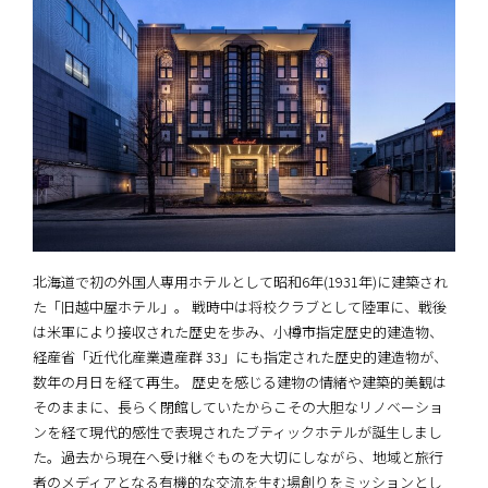
北海道で初の外国人専用ホテルとして昭和6年(1931年)に建築され
た「旧越中屋ホテル」。 戦時中は将校クラブとして陸軍に、戦後
は米軍により接収された歴史を歩み、小樽市指定歴史的建造物、
経産省「近代化産業遺産群 33」にも指定された歴史的建造物が、
数年の月日を経て再生。 歴史を感じる建物の情緒や建築的美観は
そのままに、⻑らく閉館していたからこその大胆なリノベーショ
ンを経て現代的感性で表現されたブティックホテルが誕生しまし
た。過去から現在へ受け継ぐものを大切にしながら、地域と旅行
者のメディアとなる有機的な交流を生む場創りをミッションとし