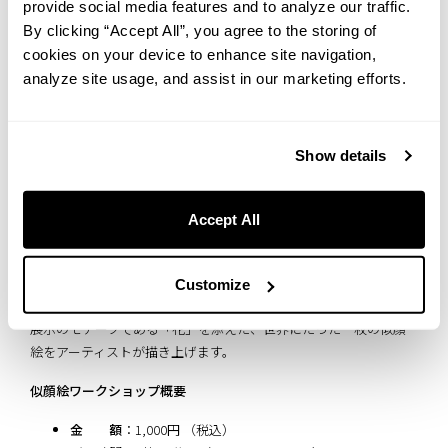
provide social media features and to analyze our traffic.
By clicking “Accept All”, you agree to the storing of
cookies on your device to enhance site navigation,
analyze site usage, and assist in our marketing efforts.
Show details
本イベントでは、2026年6月1日（月）〜8月30日（日）に展示中の
Accept All
SARU 1による「Bloom for me」をご鑑賞いただけるほか、ライブ
ペインティングと似顔絵ワークショップを開催いたします。ライブ
ペインティングで完成した作品は、展示期間中「UNWIND
Customize
GALLERY」にて展示いたします。似顔絵ワークショップでは、本
展示のモチーフである「花」を添えた、世界にたった一枚の似顔
絵をアーティストが描き上げます。
似顔絵ワークショップ概要
金 額
：1,000円 （税込）