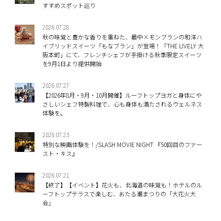
すすめスポット巡り
2026.07.28
秋の味覚と豊かな香りを重ねた、最中×モンブランの和洋ハ
イブリッドスイーツ「もなブラン」が登場！「THE LIVELY 大
阪本町」にて、フレンチシェフが手掛ける秋季限定スイーツ
を9月1日より提供開始
2026.07.27
【2026年8月・9月・10月開催】ルーフトップヨガと身体にや
さしいシェフ特製料理で、心も身体も満たされるウェルネス
体験を。
2026.07.23
特別な映画体験を！/SLASH MOVIE NIGHT 『50回目のファー
スト・キス』
2026.07.21
【終了】【イベント】花火も、北海道の味覚も！ホテルのル
ーフトップテラスで楽しむ、おたる潮まつりの「大花火大
会」