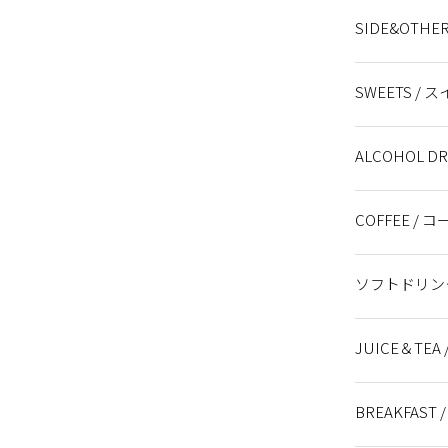
SWEET SET 
🍛Jersey Be
DRINK SET
DRINK SET
DRINK SET
DRINK SET
DRINK SET 
DRINK SET 
DRINK SET 
SWEET SET 
SIDE&OTHE
カレー サラダ
です。
ニューです。
メニューです
ットメニュー
ットメニュー
物のセットメ
のセットメニ
飯物のセット
French Fri
Herb Chick
Fried Toma
Chili Bean
Shrimp Spri
Green Sala
Mix Nuts /
Popcorn /
SWEETS / 
プス
キャロットケ
バナナブレッ
チョコレート
クランベリー
ヴィーガン米
ヴィーガンチ
ヴィーガン米
SLOW GEL
SLOW GELA
ビーガンチョコレー
ALCOHOL 
スパークリン
Alcohol：HE
Alcohol：HI
Alcohol：L
Alcohol：GI
Alcohol：WH
Alcohol：RE
ノンアルコー
COFFEE / 
オーガニックほうじ茶
ラテ マキアート / 
オーガニック抹茶ラテ
アーモンドミルクに変
カプチーノ / Ca
オーガニックほうじ茶
オーガニック抹茶ラテ
sol's coffe
sol's coff
Cafe Latte
Cafe Latte
アメリカーノ (ホッ
アメリカーノ (アイ
豆乳に変更
オーツミルク
ソフトドリンク -
(hot)
(Ice)
伊良コーラ
JUICE＆TE
モロッカンミント (
アールグレー (ホット
アップル＆ブラックベ
チャイ (ホット) /
オーツミルクに変更 
アーモンドミルクに変
牛乳の追加 / ad
🥛豆乳に変更 / C
自家製レモネ
伊良コーラ
さつまいもオ
COCA-COLA
GINGER AL
ORANGE J
Apple Jui
BREAKFAST 