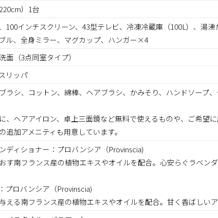
20cm）1台
、100インチスクリーン、43型テレビ、冷凍冷蔵庫（100L）、湯
ブル、全身ミラー、マグカップ、ハンガー×4
洗面（3点同室タイプ）
スリッパ
ブラシ、コットン、綿棒、ヘアブラシ、かみそり、ハンドソープ、
に、ヘアアイロン、卓上三面鏡など無料で使えるものや、ご希望に
の追加アメニティも用意しています。
ディショナー：プロバンシア（Provinscia)
おす南フランス産の植物エキスやオイルを配合。心安らぐラベンダ
ロバンシア（Provinscia)
与える南フランス産の植物エキスやオイルを配合。甘く香ばしいア