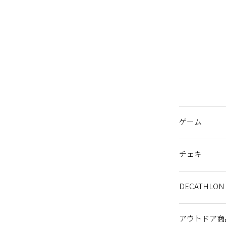
モーニングチ
モーニングチ
ゲーム
トランプ
UNO
オセロ
将棋
チェス
麻雀セット
ポーカーセッ
イタイワニー
黒ひげ危機一
ジェンガ
人生ゲーム
ルービックキュ
任天堂スイッ
ニンテンドークラ
はあって言う
ツイスター/twis
ナンジャモン
人狼ゲーム
モノポリー
チェキ
写ルンです
チェキ機器の
チェキ/チェキ
メッセージカ
イラストマーカ
DECATHL
ヨガマット
ヨガブロック
ピラティスリ
ローラー
ダンベル 1.5㎏
なわとび
バランスボー
ステッパー
バランスボー
ストレッチチ
ヨガポール 
バランスクッ
アウトドア商