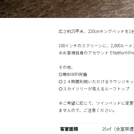
広さ約25平米、220cmキングベッド
100インチのスクリーンに、2,000ルー
※お客様自身のアカウントでNetflixやPr
その他、
◎無料WIFI完備
◎２４時間利用いただけるラウンジキッ
◎スカイツリーが見えるルーフトップ
※ご希望に応じて、ツインベッドに変更
ませんので、ご注意ください。
客室面積
25㎡（全室禁