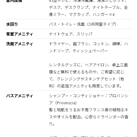
室内設備
43型テレビ、冷凍冷蔵庫、湯沸かしポット、
デスク、デスクランプ、ナイトテーブル、全
身ミラー、マグカップ、ハンガー×4
水回り
バス・トイレ・洗面（3点同室タイプ）
客室アメニティ
ナイトウェア、スリッパ
洗面アメニティ
ドライヤー、歯ブラシ、コットン、綿棒、ハ
ンドソープ、ティッシュペーパー
レンタルグッズに、ヘアアイロン、卓上三面
鏡など無料で使えるものや、ご希望に応じ
て、クレンジングやスキンケアセット（有
料）の追加アメニティも用意しています。
バスアメニティ
シャンプー・コンディショナー：プロバンシ
ア（Provinscia)
髪と地肌をうるおす南フランス産の植物エキ
スやオイルを配合。心安らぐラベンダーの香
り。