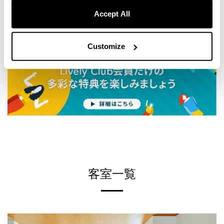
Accept All
ハーブエキス・木酢末・竹酢末・ドクダミ末・ビタミン
ハーブエキス・木酢末・竹酢末・ドクダミ末・ビタミン
200 円
220 円
0 円
0 円
0 円
0 円
C配合の足裏シート。お休み前に貼って、リラックス・
C配合の足裏シート。お休み前に貼って、リラックス・
リフレッシュ。
リフレッシュ。
Customize
閉じる
閉じる
閉じる
閉じる
閉じる
閉じる
匂いを抑え、爽やかでクールな香りでリフレッシュでき
クレンジング、ウォッシュ、トナー、ゲルの４種類のセ
1200 円
350 円
るOSAJIのボディシート。
ット。森林浴のイメージですっきりとした香り。
閉じる
閉じる
950 円
500 円
肌に柔軟性を与える米ぬか油と、保湿成分の純米酒と酒
肌の表面を柔らかくし、化粧水や乳液の角質層への浸透
粕エキスを配合した乳液。肌に柔らかさと整ったきめを
を促すマッサージパック。やさしくマッサージしながら
閉じる
閉じる
保ちます。
老廃物を除去することで、透明感のある肌を保ちます。
1430 円
1320 円
閉じる
閉じる
客室一覧