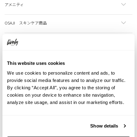
0 円
0 円
0 円
閉じる
閉じる
0 円
0 円
0 円
アメニティ
閉じる
0 円
閉じる
閉じる
閉じる
閉じる
閉じる
閉じる
閉じる
0 円
0 円
0 円
0 円
0 円
0 円
フェイスタオル（１枚）
バスタオル（１枚）
バスマット（１枚）
コンタクトレンズ 洗浄・保存液・ケース
歯ブラシ
安眠セット（アイマスク・耳栓セット）
HERBS 足裏リリースパック（２枚）
HERBS 足裏リリースパック（８枚）
0 円
OSAJI スキンケア商品
0 円
閉じる
閉じる
閉じる
閉じる
閉じる
閉じる
1200円
200円
220円
350円
0円
0円
0円
0円
閉じる
詳細
詳細
詳細
詳細
詳細
詳細
詳細
詳細
0 円
閉じる
0 円
閉じる
0 円
0 円
0 円
OSAJI ボディーシート リョウ
OSAJI アメニティーキット
松山油脂 スキンケア商品
フェイスタオル（１枚）
バスタオル（１枚）
バスマット（１枚）
コンタクトレンズ 洗浄・保存液・ケース
歯ブラシ
安眠セット（アイマスク・耳栓セット）
HERBS 足裏リリースパック（２枚）
HERBS 足裏リリースパック（８枚）
閉じる
閉じる
閉じる
閉じる
950円
500円
詳細
詳細
テレビに接続し、Youtubeやお好きな映画をご覧いただ
テレビに差し込み、Youtubeやお好きな映画をご覧いた
ベッドや畳でもパソコンをお使いいただける、折りたた
0 円
0 円
0 円
0 円
0 円
0 円
0 円
0 円
0 円
けます。（Netflix・Huluはお客様のアカウントでご使用
だけます。（Netflix・Huluはお客様のアカウントでご使
みノートPCテーブル。
フェイスエマルジョン 純米酒
フェイスマッサージパック 純米酒
OSAJI ボディーシート リョウ
OSAJI アメニティーキット
下さい。） ※連泊の場合の貸し出し料金は￥500×泊数
用下さい。） ※連泊の場合の貸し出し料金は￥500×泊
This website uses cookies
閉じる
閉じる
閉じる
閉じる
閉じる
閉じる
閉じる
閉じる
閉じる
1430円
1320円
詳細
詳細
0 円
分となります。
数分となります。
HOTEL GRAPHY オリジナル傘。購入も可能。 販売価
0 円
We use cookies to personalize content and ads, to
0 円
0 円
0 円
0 円
格：1000円
閉じる
500 円
500 円
フェイスエマルジョン 純米酒
フェイスマッサージパック 純米酒
provide social media features and to analyze our traffic.
閉じる
閉じる
閉じる
閉じる
閉じる
0 円
閉じる
閉じる
By clicking “Accept All”, you agree to the storing of
関連記事
閉じる
cookies on your device to enhance site navigation,
analyze site usage, and assist in our marketing efforts.
0 円
もっと見る
Show details
閉じる