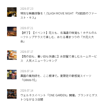
2026.07.23
特別な映画体験を！/SLASH MOVIE NIGHT 『50回目のファー
スト・キス』
2026.07.21
【終了】【イベント】花火も、北海道の味覚も！ホテルのル
ーフトップテラスで楽しむ、おたる潮まつりの「大花火大
会」
2026.07.17
【雨の日も、暑い日も快適に】お部屋で楽しむルームサービ
ス 人気メニューランキング
2026.07.14
異国の風物詩を、ここ根津で。夏限定の新感覚スイーツ
「GRANI-TÈ」
2026.07.14
ウェルネスイベント「ONE GARDEN」開催。ブランドとゲス
トつながる３日間