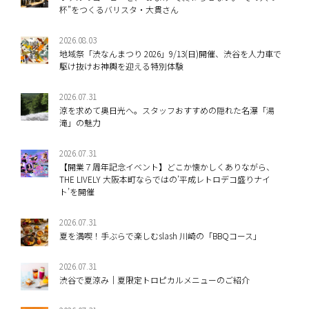
杯”をつくるバリスタ・大貫さん
2026.08.03
地域祭「渋なんまつり 2026」9/13(日)開催、渋谷を人力車で
駆け抜けお神輿を迎える特別体験
2026.07.31
涼を求めて奥日光へ。スタッフおすすめの隠れた名瀑「湯
滝」の魅力
2026.07.31
【開業７周年記念イベント】どこか懐かしくありながら、
THE LIVELY 大阪本町ならではの’平成レトロデコ盛りナイ
ト’を開催
2026.07.31
夏を満喫！手ぶらで楽しむslash 川崎の「BBQコース」
2026.07.31
渋谷で夏涼み｜夏限定トロピカルメニューのご紹介