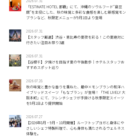
2026.07.31
「ESTINATE HOTEL 那覇」にて、沖縄のソウルフード“島豆
腐”を主役にした、秋の味覚と多彩な食感を楽しむ新感覚モン
ブランなど、秋限定メニューが9月1日より登場
2026.07.31
【スタッフ厳選】渋谷・恵比寿の夏夜を彩る！この夏絶対に
行きたい注目お祭り3選
2026.07.31
【谷根千】夕焼けを目指す夏の午後散歩｜ホテルスタッフお
すすめスポット巡り
2026.07.28
秋の味覚と豊かな香りを重ねた、最中×モンブランの和洋ハ
イブリッドスイーツ「もなブラン」が登場！「THE LIVELY 大
阪本町」にて、フレンチシェフが手掛ける秋季限定スイーツ
を9月1日より提供開始
2026.07.27
【2026年8月・9月・10月開催】ルーフトップヨガと身体にや
さしいシェフ特製料理で、心も身体も満たされるウェルネス
体験を。