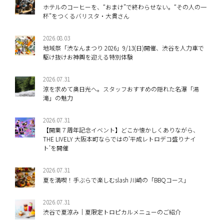
ホテルのコーヒーを、“おまけ”で終わらせない。“その人の一
杯”をつくるバリスタ・大貫さん
2026.08.03
地域祭「渋なんまつり 2026」9/13(日)開催、渋谷を人力車で
駆け抜けお神輿を迎える特別体験
2026.07.31
涼を求めて奥日光へ。スタッフおすすめの隠れた名瀑「湯
滝」の魅力
2026.07.31
【開業７周年記念イベント】どこか懐かしくありながら、
THE LIVELY 大阪本町ならではの’平成レトロデコ盛りナイ
ト’を開催
2026.07.31
夏を満喫！手ぶらで楽しむslash 川崎の「BBQコース」
2026.07.31
渋谷で夏涼み｜夏限定トロピカルメニューのご紹介