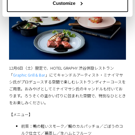
Customize
12月6日（土）限定で、HOTEL GRAPHY 渋谷併設レストラン
「
Graphic Grill & Bar
」にてキャンドルアーティスト・ミナイマサ
シ氏がプロデュースする空間で楽しむレストランディナーコースを
ご用意。おみやげとしてミナイマサシ氏のキャンドルも付いてお
ります。ろうそくの温かい灯りに包まれた空間で、特別なひととき
をお楽しみください。
【メニュー】
前菜：鴨の軽いスモーク／鯛のカルパッチョ／ごぼうのコ
ルク仕立て／蕪蒸し／生ハムとフルーツ