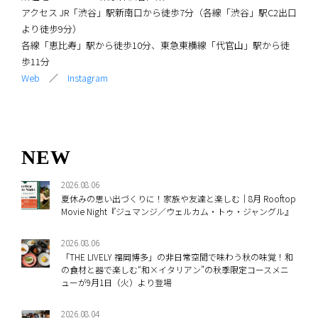
アクセス JR「渋谷」駅新南口から徒歩7分（各線「渋谷」駅C2出口
より徒歩9分）
各線「恵比寿」駅から徒歩10分、東急東横線「代官山」駅から徒
歩11分
Web
／
Instagram
NEW
2026.08.06
夏休みの思い出づくりに！家族や友達と楽しむ｜8月 Rooftop
Movie Night『ジュマンジ／ウェルカム・トゥ・ジャングル』
2026.08.06
「THE LIVELY 福岡博多」の非日常空間で味わう秋の味覚！和
の食材と器で楽しむ“和×イタリアン”の秋季限定コースメニ
ューが9月1日（火）より登場
2026.08.04