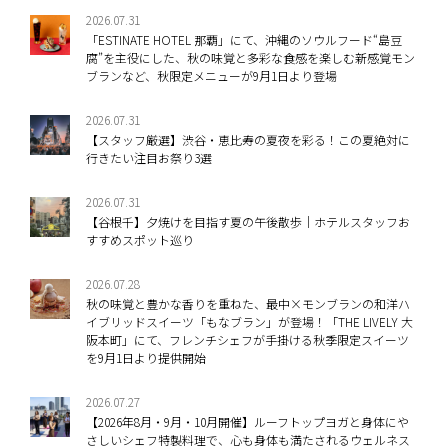
2026.07.31
「ESTINATE HOTEL 那覇」にて、沖縄のソウルフード“島豆
腐”を主役にした、秋の味覚と多彩な食感を楽しむ新感覚モン
ブランなど、秋限定メニューが9月1日より登場
2026.07.31
【スタッフ厳選】渋谷・恵比寿の夏夜を彩る！この夏絶対に
行きたい注目お祭り3選
2026.07.31
【谷根千】夕焼けを目指す夏の午後散歩｜ホテルスタッフお
すすめスポット巡り
2026.07.28
秋の味覚と豊かな香りを重ねた、最中×モンブランの和洋ハ
イブリッドスイーツ「もなブラン」が登場！「THE LIVELY 大
阪本町」にて、フレンチシェフが手掛ける秋季限定スイーツ
を9月1日より提供開始
2026.07.27
【2026年8月・9月・10月開催】ルーフトップヨガと身体にや
さしいシェフ特製料理で、心も身体も満たされるウェルネス