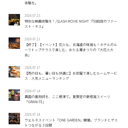
体験を。
2026.07.23
特別な映画体験を！/SLASH MOVIE NIGHT 『50回目のファー
スト・キス』
2026.07.21
【終了】【イベント】花火も、北海道の味覚も！ホテルのル
ーフトップテラスで楽しむ、おたる潮まつりの「大花火大
会」
2026.07.17
【雨の日も、暑い日も快適に】お部屋で楽しむルームサービ
ス 人気メニューランキング
2026.07.14
異国の風物詩を、ここ根津で。夏限定の新感覚スイーツ
「GRANI-TÈ」
2026.07.14
ウェルネスイベント「ONE GARDEN」開催。ブランドとゲス
トつながる３日間