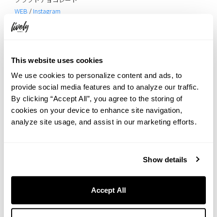
WEB
/
Instagram
moguu coffee works
自家焙煎コーヒー
WEB
/
Instagram
This website uses cookies
atelier moo.
We use cookies to personalize content and ads, to
プラントベース焼き菓子・ソイキャンドル
provide social media features and to analyze our traffic.
WEB
/
Instagram
By clicking “Accept All”, you agree to the storing of
cookies on your device to enhance site navigation,
ミナイマサシ氏による空間演出の中で
analyze site usage, and assist in our marketing efforts.
楽しむ、スペシャルディナー
Show details
※満席のため予約を締め切りました。
Accept All