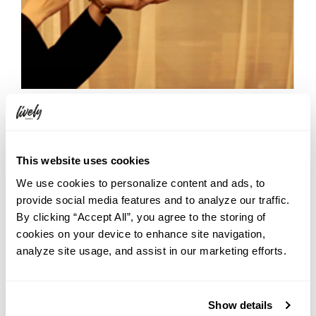
知れば知るほど、ビールがもっと美味しくなる「YEBISU BREWERY
TOKYO」。HOTEL GRAPHY 渋谷にご滞在の際は、少し足を伸ばし
This website uses cookies
て「大人の社会科見学」を楽しんでみませんか？
We use cookies to personalize content and ads, to
provide social media features and to analyze our traffic.
By clicking “Accept All”, you agree to the storing of
cookies on your device to enhance site navigation,
analyze site usage, and assist in our marketing efforts.
Show details