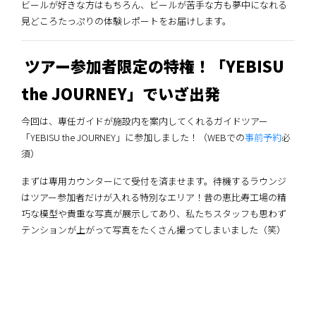
ビールが好きな方はもちろん、ビールが苦手な方も夢中になれる
見どころたっぷりの体験レポートをお届けします。
ツアー参加者限定の特権！「YEBISU
the JOURNEY」でいざ出発
今回は、専任ガイドが施設内を案内してくれるガイドツアー
「YEBISU the JOURNEY」に参加しました！（WEBでの
事前予約
必
須）
まずは専用カウンターにて受付を済ませます。待機するラウンジ
はツアー参加者だけが入れる特別なエリア！昔の恵比寿工場の精
巧な模型や貴重な写真が展示してあり、私たちスタッフも思わず
テンションが上がって写真をたくさん撮ってしまいました（笑）