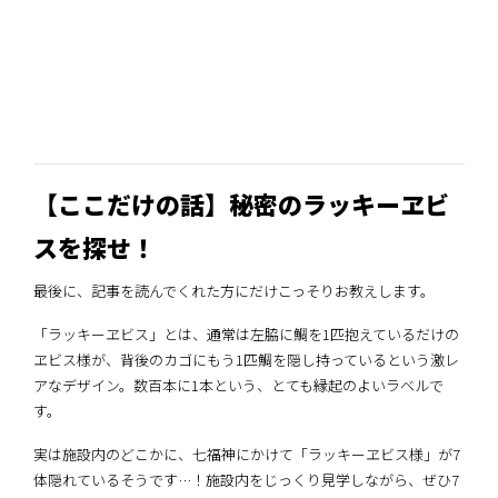
【ここだけの話】秘密のラッキーヱビ
スを探せ！
最後に、記事を読んでくれた方にだけこっそりお教えします。
「ラッキーヱビス」とは、通常は左脇に鯛を1匹抱えているだけの
ヱビス様が、背後のカゴにもう1匹鯛を隠し持っているという激レ
アなデザイン。数百本に1本という、とても縁起のよいラベルで
す。
実は施設内のどこかに、七福神にかけて「ラッキーヱビス様」が7
体隠れているそうです…！施設内をじっくり見学しながら、ぜひ7