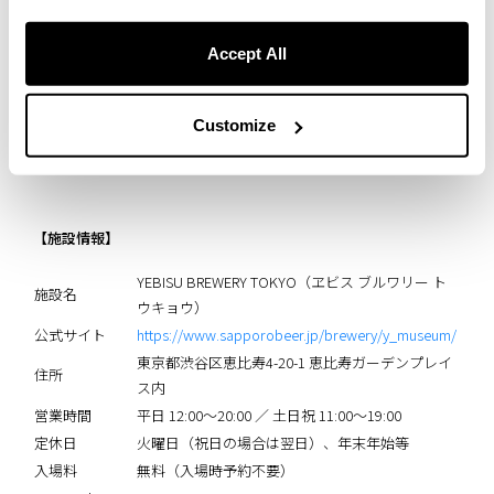
Accept All
Customize
【施設情報】
YEBISU BREWERY TOKYO（ヱビス ブルワリー ト
施設名
ウキョウ）
公式サイト
https://www.sapporobeer.jp/brewery/y_museum/
東京都渋谷区恵比寿4-20-1 恵比寿ガーデンプレイ
住所
ス内
営業時間
平日 12:00〜20:00 ／ 土日祝 11:00〜19:00
定休日
火曜日（祝日の場合は翌日）、年末年始等
入場料
無料（入場時予約不要）