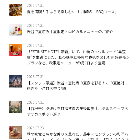
2026.07.31
夏を満喫！手ぶらで楽しむslash 川崎の「BBQコース」
2026.07.31
渋谷で夏涼み｜夏限定トロピカルメニューのご紹介
2026.07.31
「ESTINATE HOTEL 那覇」にて、沖縄のソウルフード“島豆
腐”を主役にした、秋の味覚と多彩な食感を楽しむ新感覚モン
ブランなど、秋限定メニューが9月1日より登場
2026.07.31
【スタッフ厳選】渋谷・恵比寿の夏夜を彩る！この夏絶対に
行きたい注目お祭り3選
2026.07.31
【谷根千】夕焼けを目指す夏の午後散歩｜ホテルスタッフお
すすめスポット巡り
2026.07.28
秋の味覚と豊かな香りを重ねた、最中×モンブランの和洋ハ
イブリッドスイーツ「もなブラン」が登場！「THE LIVELY 大