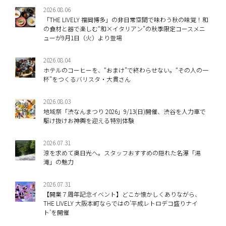
2026.08.06
「THE LIVELY 福岡博多」の非日常空間で味わう秋の味覚！和
の食材と器で楽しむ“和×イタリアン”の秋季限定コースメニ
ューが9月1日（火）より登場
2026.08.04
ホテルのコーヒーを、“おまけ”で終わらせない。“その人の一
杯”をつくるバリスタ・大貫さん
2026.08.03
地域祭「渋なんまつり 2026」9/13(日)開催、渋谷を人力車で
駆け抜けお神輿を迎える特別体験
2026.07.31
涼を求めて奥日光へ。スタッフおすすめの隠れた名瀑「湯
滝」の魅力
2026.07.31
【開業７周年記念イベント】どこか懐かしくありながら、
THE LIVELY 大阪本町ならではの’平成レトロデコ盛りナイ
ト’を開催