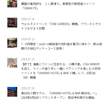
異国の風物詩を、ここ根津で。夏限定の新感覚スイーツ
「GRANI-TÈ」
2026.07.14
ウェルネスイベント「ONE GARDEN」開催。ブランドとゲス
トつながる３日間
2026.07.13
7・8月限定！slash 川崎自慢の肉料理を贅沢に味わう、飲み放
題付きBBQディナーコース登場！
2026.07.13
【終了】海風とワインに包まれる、小樽の夏。OSA WINERY
を迎え、ワインの造り手と一緒にペアリングを楽しむ大好評
イベントを「UNWIND HOTEL & BAR 小樽」にて、8月2日
（日）開催
2026.07.10
奥日光小西ホテル、「UNWIND HOTEL & BAR 奥日光」へ。
2026年8月8日リブランドオープン、宿泊予約受付を開始