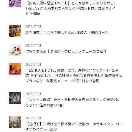
【開業７周年記念イベント】どこか懐かしくありながら、
THE LIVELY 大阪本町ならではの’平成レトロデコ盛りナイ
ト’を開催
2026.07.31
夏を満喫！手ぶらで楽しむslash 川崎の「BBQコース」
2026.07.31
渋谷で夏涼み｜夏限定トロピカルメニューのご紹介
2026.07.31
「ESTINATE HOTEL 那覇」にて、沖縄のソウルフード“島豆
腐”を主役にした、秋の味覚と多彩な食感を楽しむ新感覚モン
ブランなど、秋限定メニューが9月1日より登場
2026.07.31
【スタッフ厳選】渋谷・恵比寿の夏夜を彩る！この夏絶対に
行きたい注目お祭り3選
2026.07.31
【谷根千】夕焼けを目指す夏の午後散歩｜ホテルスタッフお
すすめスポット巡り