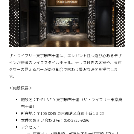
ザ・ライブリー東京麻布十番は、エレガント且つ遊び心あるデザ
インが特徴のライフスタイルホテル。テラス付きの客室や、東京
タワーの見えるバーがあり都会で味わう贅沢な時間を提供しま
す。
＜施設概要＞
施設名：THE LIVELY 東京麻布十番（ザ・ライブリー東京麻
布十番）
所在地：〒106-0045 東京都港区麻布十番 1-5-23
本件のお問い合わせ先：050-3733-9296
アクセス：
東京メトロ 南北線・都営地下鉄大江戸線「麻布十