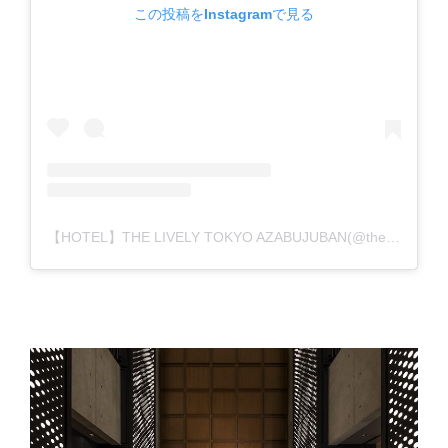
この投稿をInstagramで見る
【HOTEL】THE LIVELY TOKYO AZABUJUBAN(@the_lively_tokyo_azabujuban)がシェアした投稿