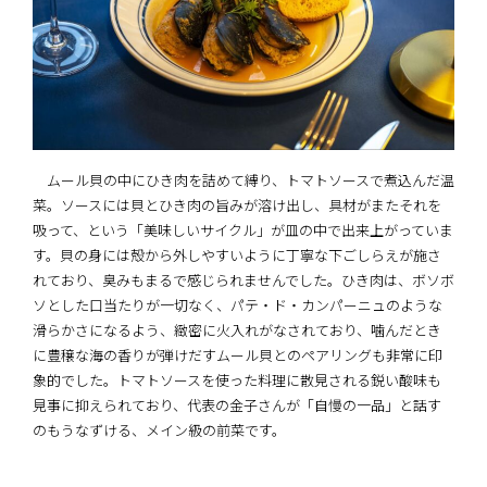
ムール貝の中にひき肉を詰めて縛り、トマトソースで煮込んだ温
菜。ソースには貝とひき肉の旨みが溶け出し、具材がまたそれを
吸って、という「美味しいサイクル」が皿の中で出来上がっていま
す。貝の身には殻から外しやすいように丁寧な下ごしらえが施さ
れており、臭みもまるで感じられませんでした。ひき肉は、ボソボ
ソとした口当たりが一切なく、パテ・ド・カンパーニュのような
滑らかさになるよう、緻密に火入れがなされており、噛んだとき
に豊穣な海の香りが弾けだすムール貝とのペアリングも非常に印
象的でした。トマトソースを使った料理に散見される鋭い酸味も
見事に抑えられており、代表の金子さんが「自慢の一品」と話す
のもうなずける、メイン級の前菜です。