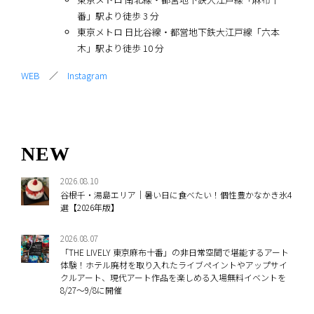
番」駅より徒歩 3 分
東京メトロ 日比谷線・都営地下鉄大江戸線「六本
木」駅より徒歩 10 分
WEB
／
Instagram
NEW
2026.08.10
谷根千・湯島エリア｜暑い日に食べたい！個性豊かなかき氷4
選【2026年版】
2026.08.07
「THE LIVELY 東京麻布十番」の非日常空間で堪能するアート
体験！ホテル廃材を取り入れたライブペイントやアップサイ
クルアート、現代アート作品を楽しめる入場無料イベントを
8/27～9/8に開催