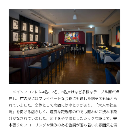
メインフロアには4名、2名、6名掛けなど多様なテーブル席が点
在し、店の奥にはプライベートな会食にも適した個室席も備えら
れていました。全体として席間にはゆとりがあり、「大人の社交
場」を掲げる店らしく、適度な距離感の中でも賑わいに浸れる設
計がなされていました。照明をやや落としたシックな設えで、寄
木張りのフローリングや深みのある色調が落ち着いた雰囲気を演