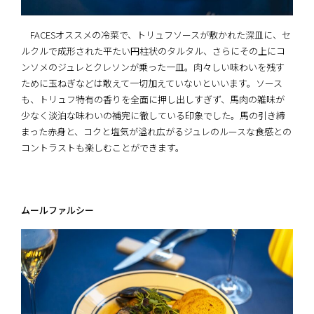
FACESオススメの冷菜で、トリュフソースが敷かれた深皿に、セ
ルクルで成形された平たい円柱状のタルタル、さらにその上にコ
ンソメのジュレとクレソンが乗った一皿。肉々しい味わいを残す
ために玉ねぎなどは敢えて一切加えていないといいます。ソース
も、トリュフ特有の香りを全面に押し出しすぎず、馬肉の雑味が
少なく淡泊な味わいの補完に徹している印象でした。馬の引き締
まった赤身と、コクと塩気が溢れ広がるジュレのルースな食感との
コントラストも楽しむことができます。
ムールファルシー