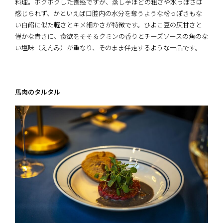
料理。ホクホクした食感ですが、蒸し芋ほどの粗さや水っぽさは
感じられず、かといえば口腔内の水分を奪うような粉っぽさもな
い―――白餡に似た軽さとキメ細かさが特徴です。ひよこ豆の仄甘さと
僅かな青さに、食欲をそそるクミンの香りとチーズソースの角のな
い塩味（えんみ）が重なり、そのまま伴走するような一品です。
馬肉のタルタル