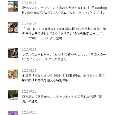
2026.08.06
夏休みの思い出づくりに！家族や友達と楽しむ｜8月 Rooftop
Movie Night『ジュマンジ／ウェルカム・トゥ・ジャングル』
2026.08.06
「THE LIVELY 福岡博多」の非日常空間で味わう秋の味覚！和
の食材と器で楽しむ“和×イタリアン”の秋季限定コースメニ
ューが9月1日（火）より登場
2026.08.04
ホテルのコーヒーを、“おまけ”で終わらせない。“その人の一
杯”をつくるバリスタ・大貫さん
2026.08.03
地域祭「渋なんまつり 2026」9/13(日)開催、渋谷を人力車で
駆け抜けお神輿を迎える特別体験
2026.07.31
涼を求めて奥日光へ。スタッフおすすめの隠れた名瀑「湯
滝」の魅力
2026.07.31