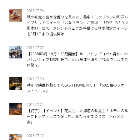
2026.07.28
秋の味覚と豊かな香りを重ねた、最中×モンブランの和洋ハ
イブリッドスイーツ「もなブラン」が登場！「THE LIVELY 大
阪本町」にて、フレンチシェフが手掛ける秋季限定スイーツ
を9月1日より提供開始
2026.07.27
【2026年8月・9月・10月開催】ルーフトップヨガと身体にや
さしいシェフ特製料理で、心も身体も満たされるウェルネス
体験を。
2026.07.23
特別な映画体験を！/SLASH MOVIE NIGHT 『50回目のファー
スト・キス』
2026.07.21
【終了】【イベント】花火も、北海道の味覚も！ホテルのル
ーフトップテラスで楽しむ、おたる潮まつりの「大花火大
会」
2026.07.17