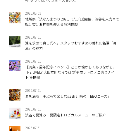
杯”をつくるバリスタ・大貫さん
2026.08.03
地域祭「渋なんまつり 2026」9/13(日)開催、渋谷を人力車で
駆け抜けお神輿を迎える特別体験
2026.07.31
涼を求めて奥日光へ。スタッフおすすめの隠れた名瀑「湯
滝」の魅力
2026.07.31
【開業７周年記念イベント】どこか懐かしくありながら、
THE LIVELY 大阪本町ならではの’平成レトロデコ盛りナイ
ト’を開催
2026.07.31
夏を満喫！手ぶらで楽しむslash 川崎の「BBQコース」
2026.07.31
渋谷で夏涼み｜夏限定トロピカルメニューのご紹介
2026.07.31