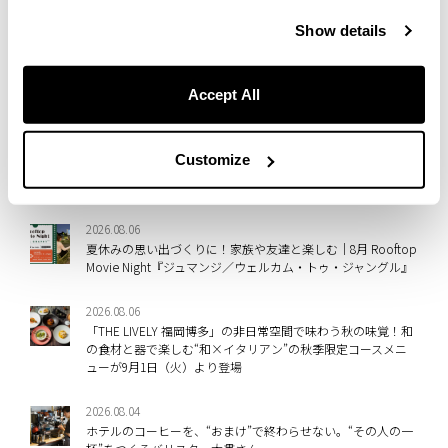
Show details
NEW
Accept All
2026.08.07
「THE LIVELY 東京麻布十番」の非日常空間で堪能するアート
体験！ホテル廃材を取り入れたライブペイントやアップサイ
Customize
クルアート、現代アート作品を楽しめる入場無料イベントを
8/27～9/8に開催
2026.08.06
夏休みの思い出づくりに！家族や友達と楽しむ｜8月 Rooftop
Movie Night『ジュマンジ／ウェルカム・トゥ・ジャングル』
2026.08.06
「THE LIVELY 福岡博多」の非日常空間で味わう秋の味覚！和
の食材と器で楽しむ“和×イタリアン”の秋季限定コースメニ
ューが9月1日（火）より登場
2026.08.04
ホテルのコーヒーを、“おまけ”で終わらせない。“その人の一