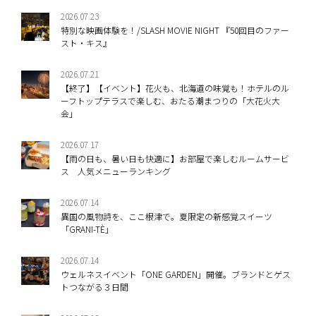
2026.07.23
特別な映画体験を！/SLASH MOVIE NIGHT 『50回目のファー
スト・キス』
2026.07.21
【終了】【イベント】花火も、北海道の味覚も！ホテルのル
ーフトップテラスで楽しむ、おたる潮まつりの「大花火大
会」
2026.07.17
【雨の日も、暑い日も快適に】お部屋で楽しむルームサービ
ス 人気メニューランキング
2026.07.14
異国の風物詩を、ここ根津で。夏限定の新感覚スイーツ
「GRANI-TÈ」
2026.07.14
ウェルネスイベント「ONE GARDEN」開催。ブランドとゲス
トつながる３日間