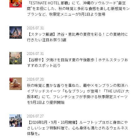
「ESTINATE HOTEL 那覇」にて、沖縄のソウルフード“島豆
腐”を主役にした、秋の味覚と多彩な食感を楽しむ新感覚モン
ブランなど、秋限定メニューが9月1日より登場
2026.07.31
【スタッフ厳選】渋谷・恵比寿の夏夜を彩る！この夏絶対に
行きたい注目お祭り3選
2026.07.31
【谷根千】夕焼けを目指す夏の午後散歩｜ホテルスタッフお
すすめスポット巡り
2026.07.28
秋の味覚と豊かな香りを重ねた、最中×モンブランの和洋ハ
イブリッドスイーツ「もなブラン」が登場！「THE LIVELY 大
阪本町」にて、フレンチシェフが手掛ける秋季限定スイーツ
を9月1日より提供開始
2026.07.27
【2026年8月・9月・10月開催】ルーフトップヨガと身体にや
さしいシェフ特製料理で、心も身体も満たされるウェルネス
体験を。