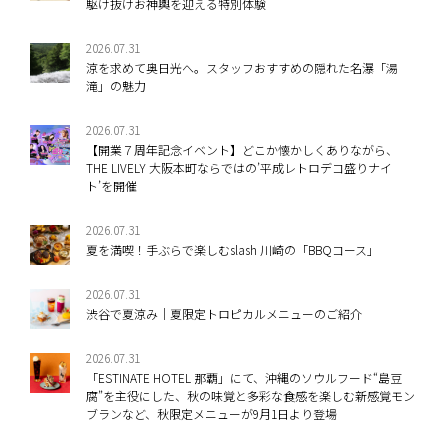
駆け抜けお神輿を迎える特別体験
2026.07.31
涼を求めて奥日光へ。スタッフおすすめの隠れた名瀑「湯
滝」の魅力
2026.07.31
【開業７周年記念イベント】どこか懐かしくありながら、
THE LIVELY 大阪本町ならではの’平成レトロデコ盛りナイ
ト’を開催
2026.07.31
夏を満喫！手ぶらで楽しむslash 川崎の「BBQコース」
2026.07.31
渋谷で夏涼み｜夏限定トロピカルメニューのご紹介
2026.07.31
「ESTINATE HOTEL 那覇」にて、沖縄のソウルフード“島豆
腐”を主役にした、秋の味覚と多彩な食感を楽しむ新感覚モン
ブランなど、秋限定メニューが9月1日より登場