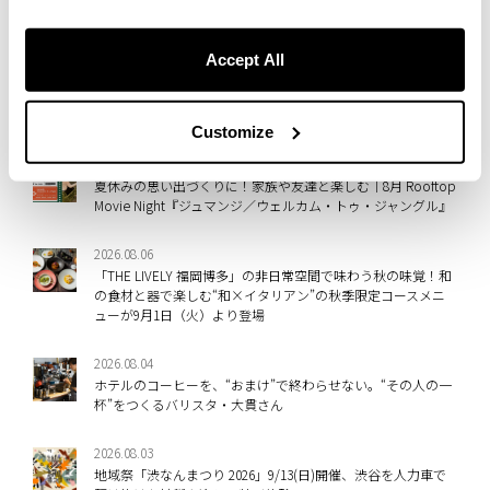
2026.08.07
「THE LIVELY 東京麻布十番」の非日常空間で堪能するアート
Accept All
体験！ホテル廃材を取り入れたライブペイントやアップサイ
クルアート、現代アート作品を楽しめる入場無料イベントを
8/27～9/8に開催
Customize
2026.08.06
夏休みの思い出づくりに！家族や友達と楽しむ｜8月 Rooftop
Movie Night『ジュマンジ／ウェルカム・トゥ・ジャングル』
2026.08.06
「THE LIVELY 福岡博多」の非日常空間で味わう秋の味覚！和
の食材と器で楽しむ“和×イタリアン”の秋季限定コースメニ
ューが9月1日（火）より登場
2026.08.04
ホテルのコーヒーを、“おまけ”で終わらせない。“その人の一
杯”をつくるバリスタ・大貫さん
2026.08.03
地域祭「渋なんまつり 2026」9/13(日)開催、渋谷を人力車で