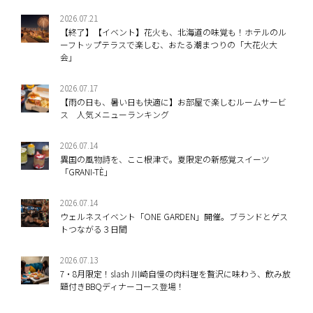
2026.07.21
【終了】【イベント】花火も、北海道の味覚も！ホテルのル
ーフトップテラスで楽しむ、おたる潮まつりの「大花火大
会」
2026.07.17
【雨の日も、暑い日も快適に】お部屋で楽しむルームサービ
ス 人気メニューランキング
2026.07.14
異国の風物詩を、ここ根津で。夏限定の新感覚スイーツ
「GRANI-TÈ」
2026.07.14
ウェルネスイベント「ONE GARDEN」開催。ブランドとゲス
トつながる３日間
2026.07.13
7・8月限定！slash 川崎自慢の肉料理を贅沢に味わう、飲み放
題付きBBQディナーコース登場！