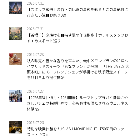
2026.07.31
【スタッフ厳選】渋谷・恵比寿の夏夜を彩る！この夏絶対に
行きたい注目お祭り3選
2026.07.31
【谷根千】夕焼けを目指す夏の午後散歩｜ホテルスタッフお
すすめスポット巡り
2026.07.28
秋の味覚と豊かな香りを重ねた、最中×モンブランの和洋ハ
イブリッドスイーツ「もなブラン」が登場！「THE LIVELY 大
阪本町」にて、フレンチシェフが手掛ける秋季限定スイーツ
を9月1日より提供開始
2026.07.27
【2026年8月・9月・10月開催】ルーフトップヨガと身体にや
さしいシェフ特製料理で、心も身体も満たされるウェルネス
体験を。
2026.07.23
特別な映画体験を！/SLASH MOVIE NIGHT 『50回目のファー
スト・キス』