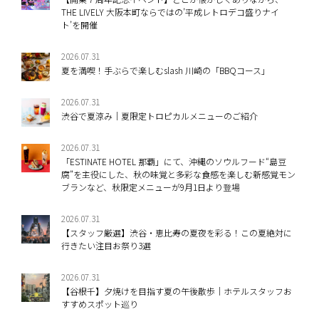
THE LIVELY 大阪本町ならではの’平成レトロデコ盛りナイ
ト’を開催
2026.07.31
夏を満喫！手ぶらで楽しむslash 川崎の「BBQコース」
2026.07.31
渋谷で夏涼み｜夏限定トロピカルメニューのご紹介
2026.07.31
「ESTINATE HOTEL 那覇」にて、沖縄のソウルフード“島豆
腐”を主役にした、秋の味覚と多彩な食感を楽しむ新感覚モン
ブランなど、秋限定メニューが9月1日より登場
2026.07.31
【スタッフ厳選】渋谷・恵比寿の夏夜を彩る！この夏絶対に
行きたい注目お祭り3選
2026.07.31
【谷根千】夕焼けを目指す夏の午後散歩｜ホテルスタッフお
すすめスポット巡り