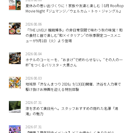
夏休みの思い出づくりに！家族や友達と楽しむ｜8月 Rooftop
Movie Night『ジュマンジ／ウェルカム・トゥ・ジャングル』
2026.08.06
「THE LIVELY 福岡博多」の非日常空間で味わう秋の味覚！和
の食材と器で楽しむ“和×イタリアン”の秋季限定コースメニ
ューが9月1日（火）より登場
2026.08.04
ホテルのコーヒーを、“おまけ”で終わらせない。“その人の一
杯”をつくるバリスタ・大貫さん
2026.08.03
地域祭「渋なんまつり 2026」9/13(日)開催、渋谷を人力車で
駆け抜けお神輿を迎える特別体験
2026.07.31
涼を求めて奥日光へ。スタッフおすすめの隠れた名瀑「湯
滝」の魅力
2026.07.31
【開業７周年記念イベント】どこか懐かしくありながら、