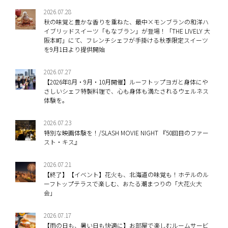
2026.07.28
秋の味覚と豊かな香りを重ねた、最中×モンブランの和洋ハ
イブリッドスイーツ「もなブラン」が登場！「THE LIVELY 大
阪本町」にて、フレンチシェフが手掛ける秋季限定スイーツ
を9月1日より提供開始
2026.07.27
【2026年8月・9月・10月開催】ルーフトップヨガと身体にや
さしいシェフ特製料理で、心も身体も満たされるウェルネス
体験を。
2026.07.23
特別な映画体験を！/SLASH MOVIE NIGHT 『50回目のファー
スト・キス』
2026.07.21
【終了】【イベント】花火も、北海道の味覚も！ホテルのル
ーフトップテラスで楽しむ、おたる潮まつりの「大花火大
会」
2026.07.17
【雨の日も、暑い日も快適に】お部屋で楽しむルームサービ