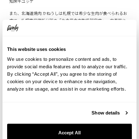
知床牛ユッケ
また、北海道焼肉 かねうしは札幌では希少な生肉が食べられるお
店で、札幌市保健所公認の「生食用食肉取扱認定店」。肉寿司や
ユッケ、肉刺しなども堪能できます。
This website uses cookies
世界遺産知床の名にふさわしい極上の黒毛和牛「知床牛」を余す
We use cookies to personalize content and ads, to
ところなく堪能できるのは、まさにここだけ！
provide social media features and to analyze our traffic.
By clicking “Accept All”, you agree to the storing of
ぜひ、北海道の雄大な自然の中で大切に育てられた知床牛を心ゆ
cookies on your device to enhance site navigation,
くまで味わってみてはいかがでしょうか？
analyze site usage, and assist in our marketing efforts.
Show details
北海道焼肉 かねうし
Accept All
所在地 ：北海道札幌市中央区南七条西3丁目7-29アポロビ