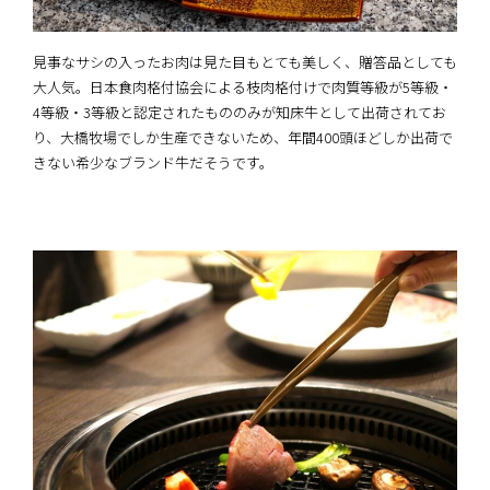
見事なサシの入ったお肉は見た目もとても美しく、贈答品としても
大人気。日本食肉格付協会による枝肉格付けで肉質等級が5等級・
4等級・3等級と認定されたもののみが知床牛として出荷されてお
り、大橋牧場でしか生産できないため、年間400頭ほどしか出荷で
きない希少なブランド牛だそうです。