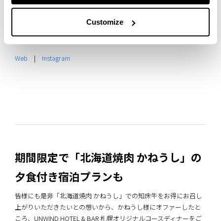
ルB1F・B2F
営業時間：月〜土曜日 17：00〜24：00（ラストオーダ
Customize
ー：23時）※日曜定休
電話番号：011-206-6920
Web
|
Instagram
期間限定で「北海道焼肉 かねうし」の
夕食付き宿泊プランも
皆様にも是非「北海道焼肉 かねうし」での知床牛をお得にお召し
上がりいただきたいとの想いから、かねうし様にオファーしたと
ころ、UNWIND HOTEL & BAR 札幌オリジナルコースディナーをご