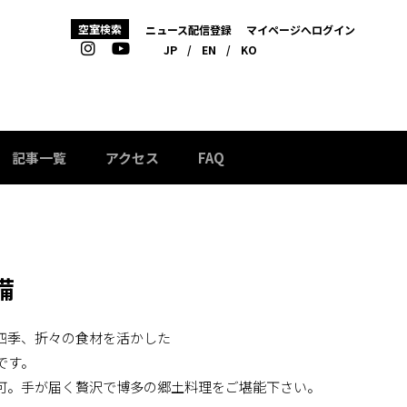
空室検索
ニュース配信登録
マイページへログイン
JP
/
EN
/
KO
記事一覧
アクセス
FAQ
備
四季、折々の食材を活かした
です。
可。手が届く贅沢で博多の郷土料理をご堪能下さい。