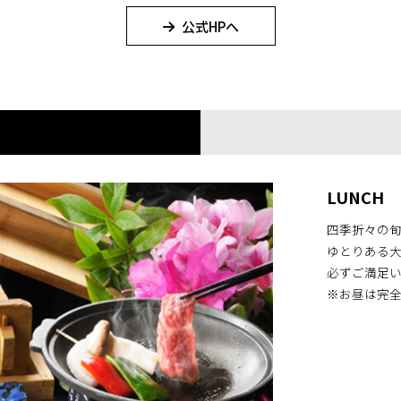
公式HPへ
LUNCH
四季折々の
ゆとりある
必ずご満足
※お昼は完