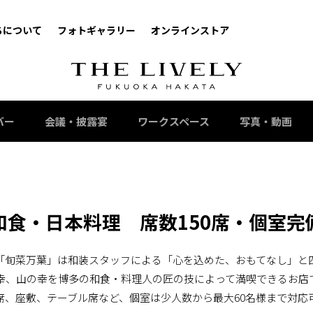
ちについて
フォトギャラリー
オンラインストア
バー
会議・披露宴
ワークスペース
写真・動画
和食・日本料理 席数150席・個室完
「旬菜万葉」は和装スタッフによる「心を込めた、おもてなし」と
幸、山の幸を博多の和食・料理人の匠の技によって満喫できるお店
席、座敷、テーブル席など、個室は少人数から最大60名様まで対応