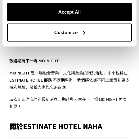
接著，就是讓人期待已久的
「千元暢飲」體驗之旅！
Accept All
「千元暢飲」（せんべろ）是沖繩經典的平價酒文化，
只需 1000 日
圓就能享受 3 杯飲品 + 1 道小吃
，是當地人最愛的聚會方式之一。這
Customize
次的活動吸引了來自世界各地的賓客，大家圍坐在居酒屋裡，舉杯
暢談，不同語言交錯其中，也讓這場旅程增添了更多難忘的回憶。
敬請期待下一場 MIX NIGHT！
MIX NIGHT
是一場融合音樂、文化與美食的特別活動，未來也將在
ESTINATE HOTEL 那霸
不定期舉辦！我們將依據不同主題策劃更多
精彩體驗，帶給大家難忘的夜晚。
請密切關注我們的最新消息，期待與大家在下一場 MIX NIGHT 再次
相見！
關於ESTINATE HOTEL NAHA