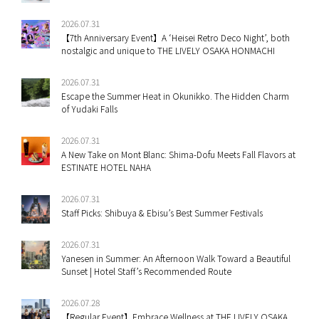
2026.07.31
【7th Anniversary Event】A ‘Heisei Retro Deco Night’, both
nostalgic and unique to THE LIVELY OSAKA HONMACHI
2026.07.31
Escape the Summer Heat in Okunikko. The Hidden Charm
of Yudaki Falls
2026.07.31
A New Take on Mont Blanc: Shima-Dofu Meets Fall Flavors at
ESTINATE HOTEL NAHA
2026.07.31
Staff Picks: Shibuya & Ebisu’s Best Summer Festivals
2026.07.31
Yanesen in Summer: An Afternoon Walk Toward a Beautiful
Sunset | Hotel Staff’s Recommended Route
2026.07.28
【Regular Event】Embrace Wellness at THE LIVELY OSAKA