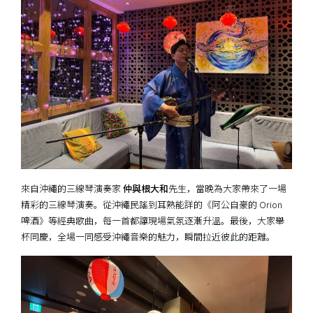
來自沖繩的三線琴演奏家
仲與根大和
先生，當晚為大家帶來了一場
精彩的三線琴演奏。從沖繩民謠到耳熟能詳的《阿公自豪的 Orion
啤酒》等經典歌曲，每一首都讓現場氣氛逐漸升溫。最後，大家舉
杯同慶，全場一同感受沖繩音樂的魅力，瞬間拉近彼此的距離。