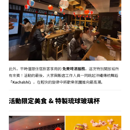
此外，平時僅限住宿旅客享用的
免費啤酒服務
，這次特別開放給所
有來賓！活動的最後，大家與飯店工作人員一同跳起沖繩傳統舞蹈
「Kachāshī」
，在輕快的旋律中將歡樂氛圍推向最高潮。
活動限定美食 & 特製琉球玻璃杯