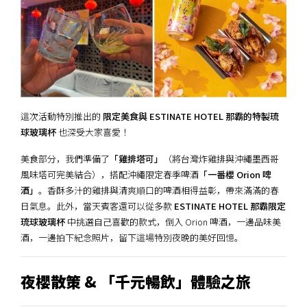
這次活動特別推出的
限定美食與 ESTINATE HOTEL 那霸的特製琉
球玻璃杯
也深受大家喜愛！
美食部分，我們準備了
「雞排塔可」
（將台灣炸雞排與沖繩墨西哥
風味塔可完美結合），搭配沖繩限定春季啤酒
「一番櫻 Orion 啤
酒」
。香酥多汁的雞排與清爽順口的啤酒相得益彰，帶來滿滿的春
日氣息。此外，當天賓客還可以從多款
ESTINATE HOTEL 那霸限定
琉球玻璃杯
中挑選自己喜歡的款式，倒入 Orion 啤酒，一邊品味美
酒，一邊拍下紀念照片，留下這場特別夜晚的美好回憶。
夜櫻散策 & 「千元暢飲」體驗之旅