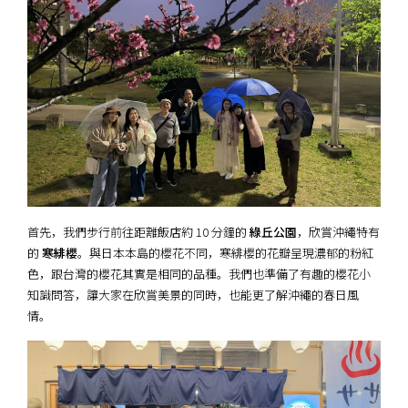
首先，我們步行前往距離飯店約 10 分鐘的
綠丘公園
，欣賞沖繩特有
的
寒緋櫻
。與日本本島的櫻花不同，寒緋櫻的花瓣呈現濃郁的粉紅
色，跟台灣的櫻花其實是相同的品種。我們也準備了有趣的櫻花小
知識問答，讓大家在欣賞美景的同時，也能更了解沖繩的春日風
情。