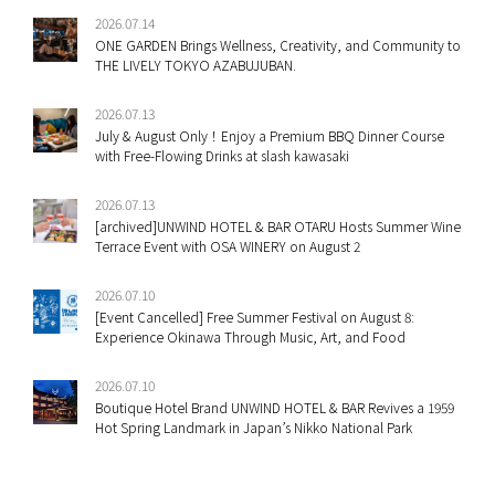
2026.07.14
ONE GARDEN Brings Wellness, Creativity, and Community to
THE LIVELY TOKYO AZABUJUBAN.
2026.07.13
July & August Only！Enjoy a Premium BBQ Dinner Course
with Free-Flowing Drinks at slash kawasaki
2026.07.13
[archived]UNWIND HOTEL & BAR OTARU Hosts Summer Wine
Terrace Event with OSA WINERY on August 2
2026.07.10
[Event Cancelled] Free Summer Festival on August 8:
Experience Okinawa Through Music, Art, and Food
2026.07.10
Boutique Hotel Brand UNWIND HOTEL & BAR Revives a 1959
Hot Spring Landmark in Japan’s Nikko National Park