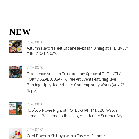
NEW
2026.08.07
Autumn Flavors Meet Japanese–Italian Dining at THE LIVELY
FUKUOKA HAKATA
2026.08.07
Experience Art in an Extraordinary Space at THE LIVELY
TOKYO AZABUJUBAN: A Free Art Event Featuring Live
Painting, Upcycled Art, and Contemporary Works (Aug 27–
Sep 8)
2026.08.06
Rooftop Movie Night at HOTEL GRAPHY NEZU: Watch
Jumanji: Welcome to the Jungle Under the Summer Sky
2026.07.31
Cool Down in Shibuya with a Taste of Summer