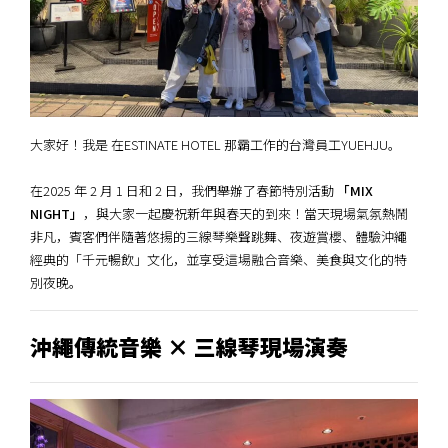
大家好！我是 在ESTINATE HOTEL 那霸工作的台灣員工YUEHJU。
在2025 年 2 月 1 日和 2 日，我們舉辦了春節特別活動
「MIX
NIGHT」
，與大家一起慶祝新年與春天的到來！當天現場氣氛熱鬧
非凡，賓客們伴隨著悠揚的三線琴樂聲跳舞、夜遊賞櫻、體驗沖繩
經典的「千元暢飲」文化，並享受這場融合音樂、美食與文化的特
別夜晚。
沖繩傳統音樂 × 三線琴現場演奏