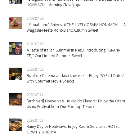
HONMACHI : Morning Flow Yoga
2026.07.28
“Monablanc” Arrives at THE LIVELY OSAKA HONMACHI — A
Wagashi-Meets-Mont-Blanc Autumn Sweet
2026.07.27
A Taste of Italian Summer in Nezu: Introducing “GRANI-
TÈ,” Our Limited Summer Sweet
2026.07.23
Rooftop Cinema at slash kawasaki！Enjoy ’50 First Dates’
with Gourmet Movie Snacks
2026.07.21
[archived] Fireworks & Hokkaido Flavors : Enjoy the Otaru
Ushio Festival from Our Rooftop Terrace
2026.07.17
Rainy Day or Heatwave: Enjoy Room Service at HOTEL
GRAPHY SHIBUYA