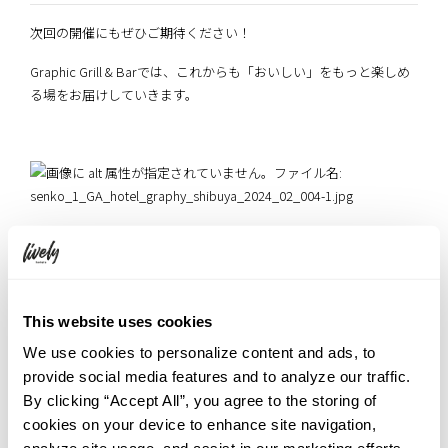
次回の開催にもぜひご期待ください！
Graphic Grill & Barでは、これからも「おいしい」をもっと楽しめ
る場をお届けしていきます。
2024年3月 GRAND OPENING！渋谷で歴史と調和するホステルホテ
ルが誕生。地下を走行する東急東横線の直上に建ち、旧高架線路
の過去が空間デザインとアートで蘇る。自由な雰囲気と共に、渋
谷の歴史に触れる特別な滞在をお楽しみください。
This website uses cookies
<施設概要>
We use cookies to personalize content and ads, to
施設名 HOTEL GRAPHY 渋谷（ホテルグラフィー渋谷）
provide social media features and to analyze our traffic.
所在地 〒150-0011 東京都渋谷区東1-29-3
By clicking “Accept All”, you agree to the storing of
アクセス JR「渋谷」駅新南口から徒歩7分（各線「渋谷」駅C2出口
cookies on your device to enhance site navigation,
より徒歩9分）