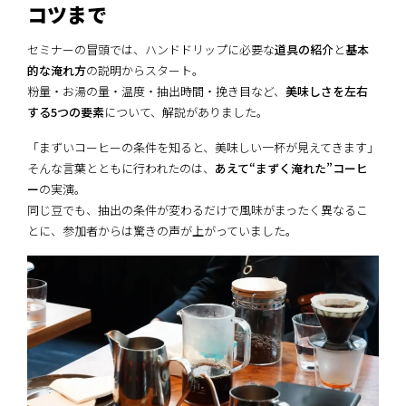
コツまで
セミナーの冒頭では、ハンドドリップに必要な
道具の紹介
と
基本
的な淹れ方
の説明からスタート。
粉量・お湯の量・温度・抽出時間・挽き目など、
美味しさを左右
する5つの要素
について、解説がありました。
「まずいコーヒーの条件を知ると、美味しい一杯が見えてきます」
そんな言葉とともに行われたのは、
あえて“まずく淹れた”コーヒ
ー
の実演。
同じ豆でも、抽出の条件が変わるだけで風味がまったく異なるこ
とに、参加者からは驚きの声が上がっていました。