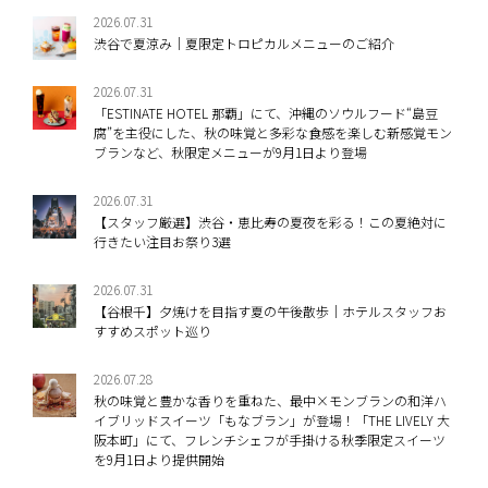
2026.07.31
渋谷で夏涼み｜夏限定トロピカルメニューのご紹介
2026.07.31
「ESTINATE HOTEL 那覇」にて、沖縄のソウルフード“島豆
腐”を主役にした、秋の味覚と多彩な食感を楽しむ新感覚モン
ブランなど、秋限定メニューが9月1日より登場
2026.07.31
【スタッフ厳選】渋谷・恵比寿の夏夜を彩る！この夏絶対に
行きたい注目お祭り3選
2026.07.31
【谷根千】夕焼けを目指す夏の午後散歩｜ホテルスタッフお
すすめスポット巡り
2026.07.28
秋の味覚と豊かな香りを重ねた、最中×モンブランの和洋ハ
イブリッドスイーツ「もなブラン」が登場！「THE LIVELY 大
阪本町」にて、フレンチシェフが手掛ける秋季限定スイーツ
を9月1日より提供開始