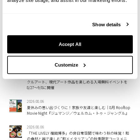
analyze site usage, and assist in our marketing efforts.
各線「恵比寿」駅から徒歩10分、東急東横線「代官山」駅から徒
歩11分
Web
／
Instagram
Show details
Accept All
NEW
2026.08.07
Customize
「THE LIVELY 東京麻布十番」の非日常空間で堪能するアート
体験！ホテル廃材を取り入れたライブペイントやアップサイ
クルアート、現代アート作品を楽しめる入場無料イベントを
8/27～9/8に開催
2026.08.06
夏休みの思い出づくりに！家族や友達と楽しむ｜8月 Rooftop
Movie Night『ジュマンジ／ウェルカム・トゥ・ジャングル』
2026.08.06
「THE LIVELY 福岡博多」の非日常空間で味わう秋の味覚！和
の食材と器で楽しむ“和×イタリアン”の秋季限定コースメニ