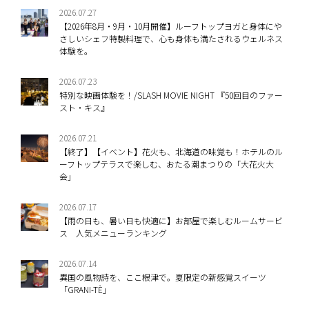
2026.07.27
【2026年8月・9月・10月開催】ルーフトップヨガと身体にや
さしいシェフ特製料理で、心も身体も満たされるウェルネス
体験を。
2026.07.23
特別な映画体験を！/SLASH MOVIE NIGHT 『50回目のファー
スト・キス』
2026.07.21
【終了】【イベント】花火も、北海道の味覚も！ホテルのル
ーフトップテラスで楽しむ、おたる潮まつりの「大花火大
会」
2026.07.17
【雨の日も、暑い日も快適に】お部屋で楽しむルームサービ
ス 人気メニューランキング
2026.07.14
異国の風物詩を、ここ根津で。夏限定の新感覚スイーツ
「GRANI-TÈ」