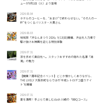
ューが9月1日（火）より登場
2026.08.04
ホテルのコーヒーを、“おまけ”で終わらせない。“その人の一
杯”をつくるバリスタ・大貫さん
2026.08.03
地域祭「渋なんまつり 2026」9/13(日)開催、渋谷を人力車で
駆け抜けお神輿を迎える特別体験
2026.07.31
涼を求めて奥日光へ。スタッフおすすめの隠れた名瀑「湯
滝」の魅力
2026.07.31
【開業７周年記念イベント】どこか懐かしくありながら、
THE LIVELY 大阪本町ならではの’平成レトロデコ盛りナイ
ト’を開催
2026.07.31
夏を満喫！手ぶらで楽しむslash 川崎の「BBQコース」