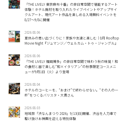
「THE LIVELY 東京麻布十番」の非日常空間で堪能するアート
体験！ホテル廃材を取り入れたライブペイントやアップサイ
クルアート、現代アート作品を楽しめる入場無料イベントを
8/27～9/8に開催
2026.08.06
夏休みの思い出づくりに！家族や友達と楽しむ｜8月 Rooftop
Movie Night『ジュマンジ／ウェルカム・トゥ・ジャングル』
2026.08.06
「THE LIVELY 福岡博多」の非日常空間で味わう秋の味覚！和
の食材と器で楽しむ“和×イタリアン”の秋季限定コースメニ
ューが9月1日（火）より登場
2026.08.04
ホテルのコーヒーを、“おまけ”で終わらせない。“その人の一
杯”をつくるバリスタ・大貫さん
2026.08.03
地域祭「渋なんまつり 2026」9/13(日)開催、渋谷を人力車で
駆け抜けお神輿を迎える特別体験