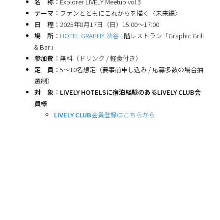
名 称
：Explorer LIVELY Meetup vol.3
テーマ
：ファンとともにこれからを描く〈未来編〉
日 程
：2025年8月17日（日）15:00～17:00
場 所
：
HOTEL GRAPHY 渋谷
1階レストラン「Graphic Grill
& Bar」
参加費
：無料（ドリンク / 軽食付き）
定 員
：5～10名想定（要事前申し込み / 応募多数の場合抽
選制）
対 象
：
LIVELY HOTELSに宿泊経験のあるLIVELY CLUB会
員様
LIVELY CLUB
会員登録はこちらから