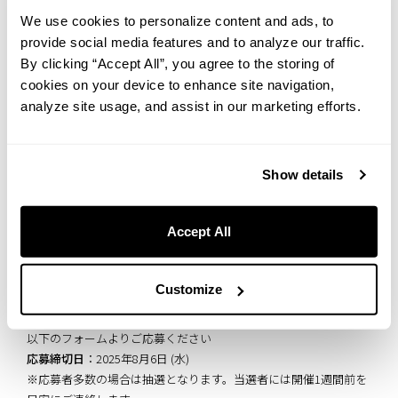
アと熱量に包まれ、大いに盛り上がりました。
We use cookies to personalize content and ads, to
provide social media features and to analyze our traffic.
→
第 2 回目のExplorer LIVELY Meetupの様子はこちら
By clicking “Accept All”, you agree to the storing of
cookies on your device to enhance site navigation,
そして、いよいよ今回は〈未来編〉。
analyze site usage, and assist in our marketing efforts.
ファンの皆さまとともに、これからのLIVELY HOTELSを描く時間で
す。
皆さまの旅に対する想いや価値観を伺いながら、
Show details
今後の会員サービスや宿泊体験づくりに活かしていきたいと考え
ています。
Accept All
LIVELY HOTELSの未来を一緒に考える仲間として、ぜひご参加いた
だけたら嬉しいです。
Customize
◆ ファンミーティング 応募方法
以下のフォームよりご応募ください
応募締切日
：2025年8月6日 (水)
※応募者多数の場合は抽選となります。当選者には開催1週間前を