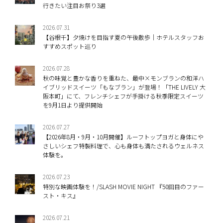
行きたい注目お祭り3選
2026.07.31
【谷根千】夕焼けを目指す夏の午後散歩｜ホテルスタッフお
すすめスポット巡り
2026.07.28
秋の味覚と豊かな香りを重ねた、最中×モンブランの和洋ハ
イブリッドスイーツ「もなブラン」が登場！「THE LIVELY 大
阪本町」にて、フレンチシェフが手掛ける秋季限定スイーツ
を9月1日より提供開始
2026.07.27
【2026年8月・9月・10月開催】ルーフトップヨガと身体にや
さしいシェフ特製料理で、心も身体も満たされるウェルネス
体験を。
2026.07.23
特別な映画体験を！/SLASH MOVIE NIGHT 『50回目のファー
スト・キス』
2026.07.21