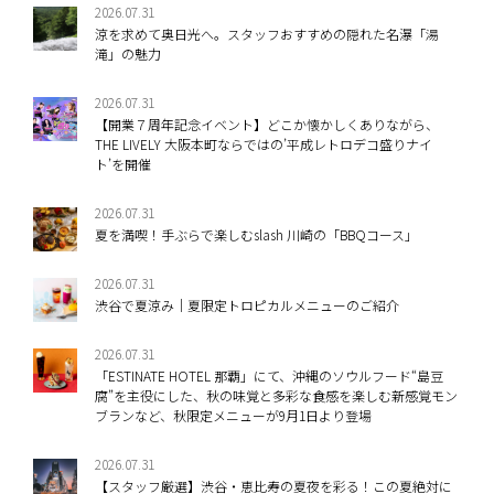
2026.07.31
涼を求めて奥日光へ。スタッフおすすめの隠れた名瀑「湯
滝」の魅力
2026.07.31
【開業７周年記念イベント】どこか懐かしくありながら、
THE LIVELY 大阪本町ならではの’平成レトロデコ盛りナイ
ト’を開催
2026.07.31
夏を満喫！手ぶらで楽しむslash 川崎の「BBQコース」
2026.07.31
渋谷で夏涼み｜夏限定トロピカルメニューのご紹介
2026.07.31
「ESTINATE HOTEL 那覇」にて、沖縄のソウルフード“島豆
腐”を主役にした、秋の味覚と多彩な食感を楽しむ新感覚モン
ブランなど、秋限定メニューが9月1日より登場
2026.07.31
【スタッフ厳選】渋谷・恵比寿の夏夜を彩る！この夏絶対に