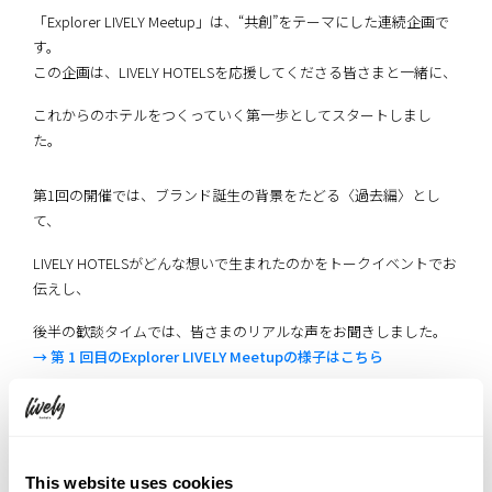
「Explorer LIVELY Meetup」は、“共創”をテーマにした連続企画で
す。
この企画は、LIVELY HOTELSを応援してくださる皆さまと一緒に、
これからのホテルをつくっていく第一歩としてスタートしまし
た。
第1回の開催では、ブランド誕生の背景をたどる〈過去編〉とし
て、
LIVELY HOTELSがどんな想いで生まれたのかをトークイベントでお
伝えし、
後半の歓談タイムでは、皆さまのリアルな声をお聞きしました。
→ 第 1 回目のExplorer LIVELY Meetupの様子はこちら
続く第2回〈現在編〉では、プランやイベントの裏側を紹介しなが
ら、
実際にプランを考えるワークショップを実施。たくさんのアイデ
This website uses cookies