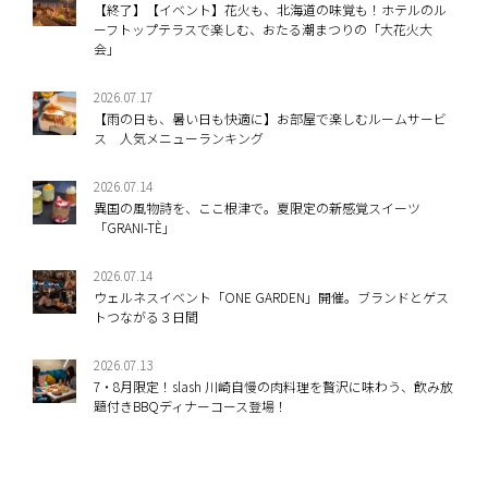
【終了】【イベント】花火も、北海道の味覚も！ホテルのル
ーフトップテラスで楽しむ、おたる潮まつりの「大花火大
会」
2026.07.17
【雨の日も、暑い日も快適に】お部屋で楽しむルームサービ
ス 人気メニューランキング
2026.07.14
異国の風物詩を、ここ根津で。夏限定の新感覚スイーツ
「GRANI-TÈ」
2026.07.14
ウェルネスイベント「ONE GARDEN」開催。ブランドとゲス
トつながる３日間
2026.07.13
7・8月限定！slash 川崎自慢の肉料理を贅沢に味わう、飲み放
題付きBBQディナーコース登場！