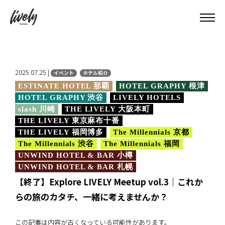
2025.07.25 |
イベント
ホテル紹介
ESTINATE HOTEL 那覇
HOTEL GRAPHY 根津
HOTEL GRAPHY 渋谷
LIVELY HOTELS
slash 川崎
THE LIVELY 大阪本町
THE LIVELY 東京麻布十番
THE LIVELY 福岡博多
The Millennials 京都
The Millennials 渋谷
The Millennials 福岡
UNWIND HOTEL & BAR 小樽
UNWIND HOTEL & BAR 札幌
【終了】Explore LIVELY Meetup vol.3｜これか
らの旅のカタチ、一緒に考えませんか？
この記事は内容が古くなっている可能性があります。