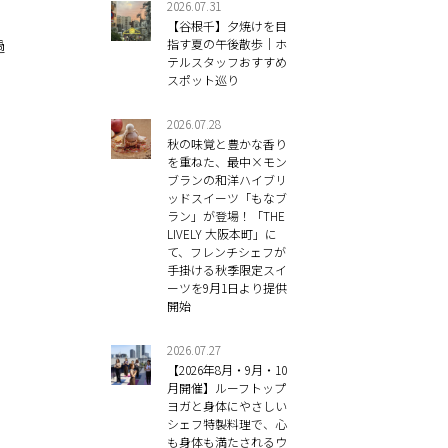
2026.07.31
【谷根千】夕焼けを目
過
指す夏の午後散歩｜ホ
テルスタッフおすすめ
スポット巡り
2026.07.28
秋の味覚と豊かな香り
を重ねた、最中×モン
ブランの和洋ハイブリ
ッドスイーツ「もなブ
ラン」が登場！「THE
LIVELY 大阪本町」に
て、フレンチシェフが
手掛ける秋季限定スイ
ーツを9月1日より提供
開始
2026.07.27
【2026年8月・9月・10
月開催】ルーフトップ
ヨガと身体にやさしい
シェフ特製料理で、心
も身体も満たされるウ