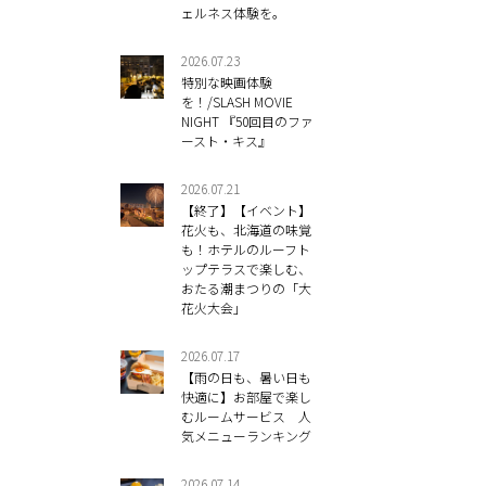
ェルネス体験を。
2026.07.23
特別な映画体験
を！/SLASH MOVIE
NIGHT 『50回目のファ
ースト・キス』
2026.07.21
【終了】【イベント】
花火も、北海道の味覚
も！ホテルのルーフト
ップテラスで楽しむ、
おたる潮まつりの「大
花火大会」
2026.07.17
【雨の日も、暑い日も
快適に】お部屋で楽し
むルームサービス 人
気メニューランキング
2026.07.14