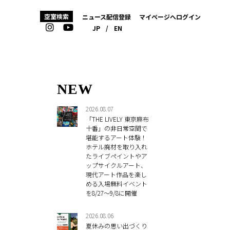
空室検索
ニュース配信登録
マイページへログイン
JP
/
EN
NEW
2026.08.07
「THE LIVELY 東京麻布
十番」の非日常空間で
堪能するアート体験！
ホテル廃材を取り入れ
たライブペイントやア
ップサイクルアート、
現代アート作品を楽し
める入場無料イベント
を8/27～9/8に開催
2026.08.06
夏休みの思い出づくり