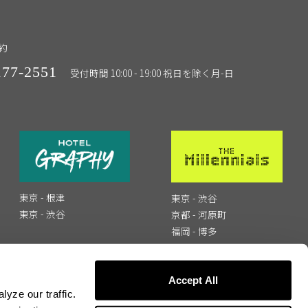
約
177-2551
受付時間 10:00 - 19:00 祝日を除く月-日
東京 - 根津
東京 - 渋谷
東京 - 渋谷
京都 - 河原町
福岡 - 博多
Accept All
yze our traffic.
く表記