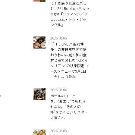
に！家族や友達と楽し
む｜8月 Rooftop Movie
Night『ジュマンジ／ウ
ェルカム・トゥ・ジャ
ングル』
2026.08.06
「THE LIVELY 福岡博
多」の非日常空間で味
わう秋の味覚！和の食
材と器で楽しむ“和×イ
タリアン”の秋季限定コ
ースメニューが9月1日
（火）より登場
、
2026.08.04
だ
ホテルのコーヒー
を、“おまけ”で終わら
せない。“その人の一
杯”をつくるバリスタ・
大貫さん
2026.08.03