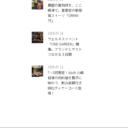
異国の風物詩を、ここ
根津で。夏限定の新感
覚スイーツ「GRANI-
TÈ」
2026.07.14
ウェルネスイベント
「ONE GARDEN」開
催。ブランドとゲスト
つながる３日間
2026.07.13
7・8月限定！slash 川崎
自慢の肉料理を贅沢に
味わう、飲み放題付き
BBQディナーコース登
場！