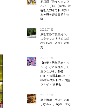
地域祭「渋なんまつり
2026」9/13(日)開催、渋
谷を人力車で駆け抜け
お神輿を迎える特別体
験
戦
2026.07.31
涼を求めて奥日光へ。
スタッフおすすめの隠
れた名瀑「湯滝」の魅
力
2026.07.31
【開業７周年記念イベ
ント】どこか懐かしく
ありながら、THE
LIVELY 大阪本町ならで
はの’平成レトロデコ盛
りナイト’を開催
2026.07.31
夏を満喫！手ぶらで楽
しむslash 川崎の「BBQ