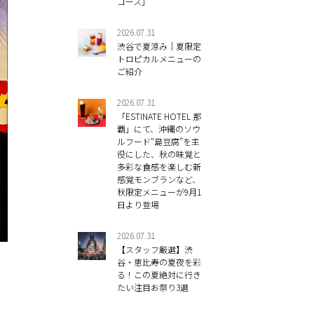
コース」
2026.07.31
渋谷で夏涼み｜夏限定
トロピカルメニューの
ご紹介
2026.07.31
「ESTINATE HOTEL 那
覇」にて、沖縄のソウ
ルフード“島豆腐”を主
役にした、秋の味覚と
多彩な食感を楽しむ新
感覚モンブランなど、
秋限定メニューが9月1
日より登場
2026.07.31
【スタッフ厳選】渋
谷・恵比寿の夏夜を彩
る！この夏絶対に行き
たい注目お祭り3選