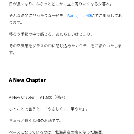
日が長くなり、ふらっとどこかに立ち寄りたくなる夕暮れ。
そんな時間にぴったりな一杯を、
Bar Ignis 小樽
にてご用意してお
ります。
移ろう季節の中で感じる、あたらしいはじまり。
その空気感をグラスの中に閉じ込めたカクテルをご紹介いたしま
す。
A New Chapter
A New Chapter ￥1,600（税込）
ひとことで言うと、「やさしくて、華やか」。
ちょっと特別な梅のお酒です。
ベースになっているのは、北海道産の梅を使った梅酒。