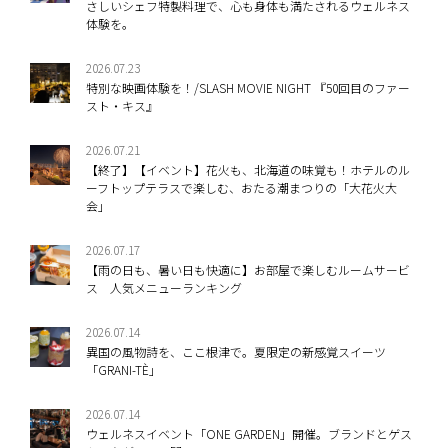
さしいシェフ特製料理で、心も身体も満たされるウェルネス
体験を。
2026.07.23
特別な映画体験を！/SLASH MOVIE NIGHT 『50回目のファー
スト・キス』
2026.07.21
【終了】【イベント】花火も、北海道の味覚も！ホテルのル
ーフトップテラスで楽しむ、おたる潮まつりの「大花火大
会」
2026.07.17
【雨の日も、暑い日も快適に】お部屋で楽しむルームサービ
ス 人気メニューランキング
2026.07.14
異国の風物詩を、ここ根津で。夏限定の新感覚スイーツ
「GRANI-TÈ」
2026.07.14
ウェルネスイベント「ONE GARDEN」開催。ブランドとゲス