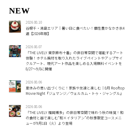
NEW
2026.08.10
谷根千・湯島エリア｜暑い日に食べたい！個性豊かなかき氷4
選【2026年版】
2026.08.07
「THE LIVELY 東京麻布十番」の非日常空間で堪能するアート
体験！ホテル廃材を取り入れたライブペイントやアップサイ
クルアート、現代アート作品を楽しめる入場無料イベントを
8/27～9/8に開催
2026.08.06
夏休みの思い出づくりに！家族や友達と楽しむ｜8月 Rooftop
Movie Night『ジュマンジ／ウェルカム・トゥ・ジャングル』
2026.08.06
「THE LIVELY 福岡博多」の非日常空間で味わう秋の味覚！和
の食材と器で楽しむ“和×イタリアン”の秋季限定コースメニ
ューが9月1日（火）より登場