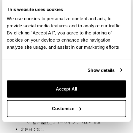
アールデコ様式の幻想的な空間で、小樽を色鮮やかな抽象
画で楽しむ。宿泊者以外も入場無料で楽しめるホテル内ギ
This website uses cookies
ャラリー「UNWIND GALLERY」にて、現代抽象画家SOU氏
We use cookies to personalize content and ads, to
の展示「UNGA」を開催
provide social media features and to analyze our traffic.
By clicking “Accept All”, you agree to the storing of
cookies on your device to enhance site navigation,
analyze site usage, and assist in our marketing efforts.
Show details
Bar Ignis 小樽
Accept All
店舗概要
Customize
所在地：UNWIND HOTEL & BAR 小樽 1階ロビー
通常営業：19:30 ~ 23:30（LO 23:00）
宿泊者限定フリーワイン：17:00 ~ 18:30
定休日：なし