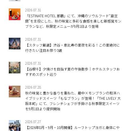
2026.07.31
「ESTINATE HOTEL 那覇」にて、沖縄のソウルフード“島豆
腐”を主役にした、秋の味覚と多彩な食感を楽しむ新感覚モン
ブランなど、秋限定メニューが9月1日より登場
2026.07.31
【スタッフ厳選】渋谷・恵比寿の夏夜を彩る！この夏絶対に
行きたい注目お祭り3選
2026.07.31
【谷根千】夕焼けを目指す夏の午後散歩｜ホテルスタッフお
すすめスポット巡り
2026.07.28
秋の味覚と豊かな香りを重ねた、最中×モンブランの和洋ハ
イブリッドスイーツ「もなブラン」が登場！「THE LIVELY 大
阪本町」にて、フレンチシェフが手掛ける秋季限定スイーツ
を9月1日より提供開始
2026.07.27
【2026年8月・9月・10月開催】ルーフトップヨガと身体にや