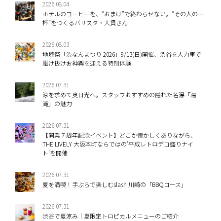
2026.08.04
ホテルのコーヒーを、“おまけ”で終わらせない。“その人の一
杯”をつくるバリスタ・大貫さん
2026.08.03
地域祭「渋なんまつり 2026」9/13(日)開催、渋谷を人力車で
駆け抜けお神輿を迎える特別体験
2026.07.31
涼を求めて奥日光へ。スタッフおすすめの隠れた名瀑「湯
滝」の魅力
2026.07.31
【開業７周年記念イベント】どこか懐かしくありながら、
THE LIVELY 大阪本町ならではの’平成レトロデコ盛りナイ
ト’を開催
2026.07.31
夏を満喫！手ぶらで楽しむslash 川崎の「BBQコース」
2026.07.31
渋谷で夏涼み｜夏限定トロピカルメニューのご紹介